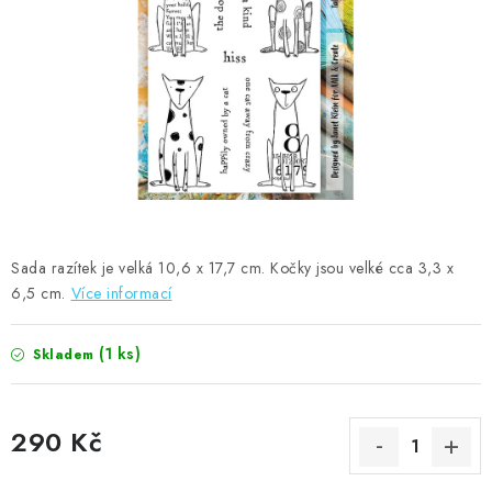
MOJE OBJEDNÁVKA
ZNAČKY
Doprava
Kontakty
Moje objednávka
Oblíbené ♥️
Hodnocení obchodu
Obchodní podmínky
Podmínky ochrany osobních údajů
Ověřování recenzí
Jak nakupovat
Sada razítek je velká 10,6 x 17,7 cm. Kočky jsou velké cca 3,3 x
6,5 cm.
Více informací
(1 ks)
Skladem
290 Kč
Měrná cena: