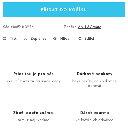
PŘIDAT DO KOŠÍKU
Kód zboží:
80936
Značka:
AALL&Create
Tisk
Zeptat se
Hlídat
Sdílet
Prioritou je pro nás
Dárkové poukazy
kvalitní zboží za rozumné ceny
když nevíte, co konkrétně
darovat
Zboží dobře známe,
Dárek zdarma
sami z něj tvoříme
ke každé objednávce