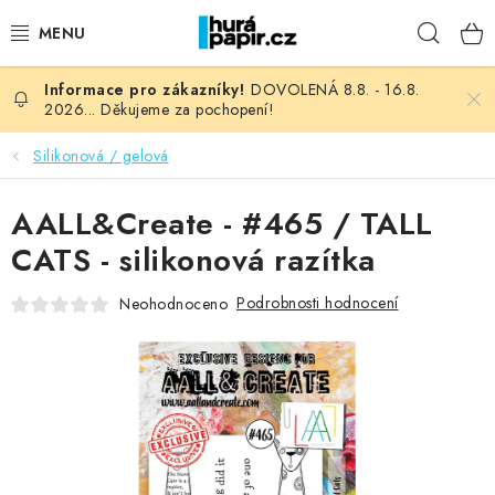
Přejít
Hleda
na
obsah
DOVOLENÁ 8.8. - 16.8.
NOVINKY
2026... Děkujeme za pochopení!
HURÁ DÍLNA
Silikonová / gelová
VŠECHNO ZBOŽÍ
AALL&Create - #465 / TALL
CATS - silikonová razítka
KNIHAŘSKÝ MATERIÁL
Podrobnosti hodnocení
Neohodnoceno
KURZY NATY LYSAK
OBLÍBENÉ ♥️
FOTORECENZE