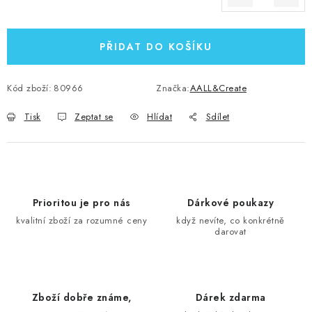
Měrná cena:
PŘIDAT DO KOŠÍKU
Kód zboží:
80966
Značka:
AALL&Create
Tisk
Zeptat se
Hlídat
Sdílet
Prioritou je pro nás
Dárkové poukazy
kvalitní zboží za rozumné ceny
když nevíte, co konkrétně
darovat
Zboží dobře známe,
Dárek zdarma