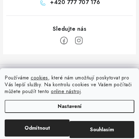
+420 777 707 176
Z
á
Informace pro vás
p
Používáme
cookies
, které nám umožňují poskytovat pro
a
Vás lepší služby. Na kontrolu cookies ve Vašem počítači
Doprava
Nepřehlédněte
t
můžete použít tento
online nástroj
.
Kontakty
í
Blog s nápady a návody
Facebook
Nastavení
Moje objednávka
Slovník pojmů, české návody
Oblíbené ♥️
Copyright 2026
HuráPapír.cz
. Všechna práva vyhrazena.
Upravit nastavení
Hurá TÝM
Odmítnout
Souhlasím
cookies
Hodnocení obchodu
Reklamace a vrácení zboží
Vytvořil Shoptet