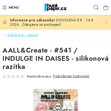
Přejít
Hleda
na
obsah
DOVOLENÁ 8.8. - 16.8.
NOVINKY
2026... Děkujeme za pochopení!
HURÁ DÍLNA
Silikonová / gelová
VŠECHNO ZBOŽÍ
AALL&Create - #541 /
INDULGE IN DAISES - silikonová
KNIHAŘSKÝ MATERIÁL
razítka
KURZY NATY LYSAK
Podrobnosti hodnocení
Neohodnoceno
OBLÍBENÉ ♥️
FOTORECENZE