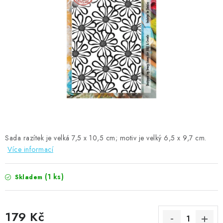
MOJE OBJEDNÁVKA
ZNAČKY
Doprava
Kontakty
Moje objednávka
Oblíbené ♥️
Hodnocení obchodu
Obchodní podmínky
Podmínky ochrany osobních údajů
Ověřování recenzí
Jak nakupovat
Sada razítek je velká 7,5 x 10,5 cm; motiv je velký 6,5 x 9,7 cm.
Více informací
(1 ks)
Skladem
179 Kč