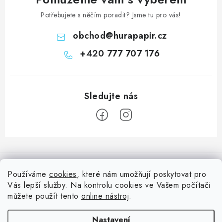
Potřebujete s něčím poradit? Jsme tu pro vás!
obchod
@
hurapapir.cz
+420 777 707 176
Z
á
Informace pro vás
p
Používáme
cookies
, které nám umožňují poskytovat pro
a
Vás lepší služby. Na kontrolu cookies ve Vašem počítači
Doprava
Nepřehlédněte
t
můžete použít tento
online nástroj
.
Kontakty
í
Blog s nápady a návody
Facebook
Nastavení