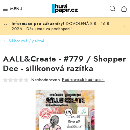
Přejít
Hleda
na
obsah
DOVOLENÁ 8.8. - 16.8.
NOVINKY
2026... Děkujeme za pochopení!
HURÁ DÍLNA
Silikonová / gelová
VŠECHNO ZBOŽÍ
AALL&Create - #779 / Shopper
Dee - silikonová razítka
KNIHAŘSKÝ MATERIÁL
Podrobnosti hodnocení
Neohodnoceno
KURZY NATY LYSAK
OBLÍBENÉ ♥️
FOTORECENZE