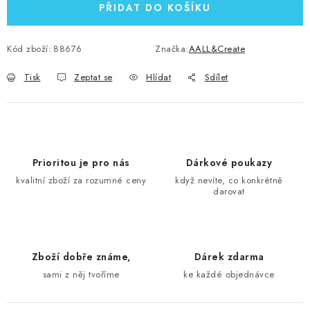
PŘIDAT DO KOŠÍKU
Kód zboží:
88676
Značka:
AALL&Create
Tisk
Zeptat se
Hlídat
Sdílet
Prioritou je pro nás
Dárkové poukazy
kvalitní zboží za rozumné ceny
když nevíte, co konkrétně
darovat
Zboží dobře známe,
Dárek zdarma
sami z něj tvoříme
ke každé objednávce