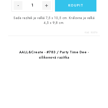
Sada razítek je velká 7,5 x 10,5 cm. Královna je velká
4,5 x 9,8 cm.
Kód:
83576
AALL&Create - #783 / Party Time Dee -
silikonová razítka