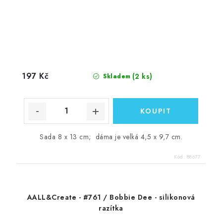
197 Kč
(2 ks)
Skladem
Sada 8 x 13 cm; dáma je velká 4,5 x 9,7 cm.
Kód:
88677
AALL&Create - #761 / Bobbie Dee - silikonová
razítka