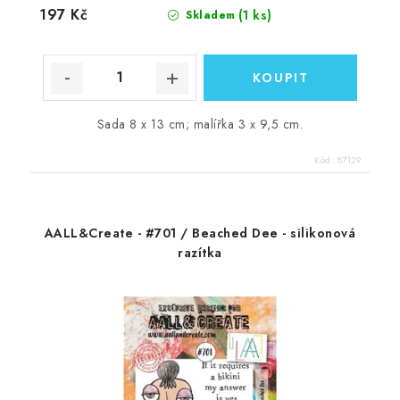
197 Kč
(1 ks)
Skladem
Sada 8 x 13 cm; malířka 3 x 9,5 cm.
Kód:
87129
AALL&Create - #701 / Beached Dee - silikonová
razítka