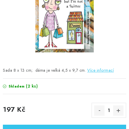
MOJE OBJEDNÁVKA
ZNAČKY
Doprava
Kontakty
Moje objednávka
Oblíbené ♥️
Hodnocení obchodu
Obchodní podmínky
Podmínky ochrany osobních údajů
Ověřování recenzí
Jak nakupovat
Sada 8 x 13 cm; dáma je velká 4,5 x 9,7 cm.
Více informací
(2 ks)
Skladem
197 Kč
Měrná cena: