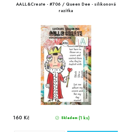
AALL&Create - #706 / Queen Dee - silikonová
razítka
160 Kč
(1 ks)
Skladem