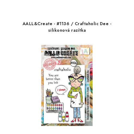
AALL&Create - #1136 / Craftaholic Dee -
silikonová razítka