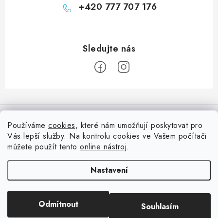
+420 777 707 176
Z
á
Informace pro vás
p
Používáme
cookies
, které nám umožňují poskytovat pro
a
Vás lepší služby. Na kontrolu cookies ve Vašem počítači
Doprava
Nepřehlédněte
t
můžete použít tento
online nástroj
.
Kontakty
í
Blog s nápady a návody
Facebook
Nastavení
Moje objednávka
Slovník pojmů, české návody
Oblíbené ♥️
Copyright 2026
HuráPapír.cz
. Všechna práva vyhrazena.
Upravit nastavení
Hurá TÝM
Odmítnout
Souhlasím
cookies
Hodnocení obchodu
Reklamace a vrácení zboží
Vytvořil Shoptet