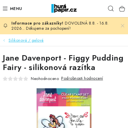
Přejít
Hleda
na
obsah
DOVOLENÁ 8.8. - 16.8.
NOVINKY
2026... Děkujeme za pochopení!
HURÁ DÍLNA
Silikonová / gelová
VŠECHNO ZBOŽÍ
Jane Davenport - Figgy Pudding
Fairy - silikonová razítka
KNIHAŘSKÝ MATERIÁL
Podrobnosti hodnocení
Neohodnoceno
KURZY NATY LYSAK
OBLÍBENÉ ♥️
FOTORECENZE