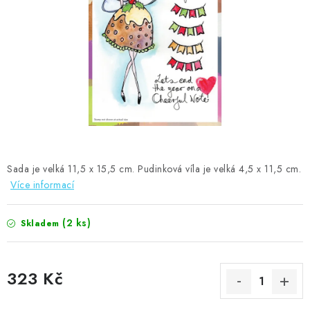
MOJE OBJEDNÁVKA
ZNAČKY
Doprava
Kontakty
Moje objednávka
Oblíbené ♥️
Hodnocení obchodu
Obchodní podmínky
Podmínky ochrany osobních údajů
Ověřování recenzí
Jak nakupovat
Sada je velká 11,5 x 15,5 cm. Pudinková víla je velká 4,5 x 11,5 cm.
Více informací
(2 ks)
Skladem
323 Kč
Měrná cena: