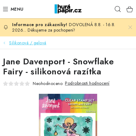
Přejít
Hleda
na
obsah
DOVOLENÁ 8.8. - 16.8.
NOVINKY
2026... Děkujeme za pochopení!
HURÁ DÍLNA
Silikonová / gelová
VŠECHNO ZBOŽÍ
Jane Davenport - Snowflake
Fairy - silikonová razítka
KNIHAŘSKÝ MATERIÁL
Podrobnosti hodnocení
Neohodnoceno
KURZY NATY LYSAK
OBLÍBENÉ ♥️
FOTORECENZE