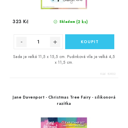
323 Kč
(2 ks)
Skladem
Sada je velká 11,5 x 15,5 cm. Pudinková víla je velká 4,5
x 11,5 cm.
Kód:
83922
Jane Davenport - Christmas Tree Fairy - silikonová
razítka