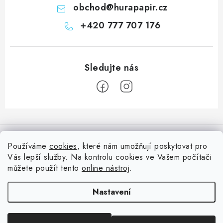
obchod
@
hurapapir.cz
+420 777 707 176
Z
á
Informace pro vás
p
Používáme
cookies
, které nám umožňují poskytovat pro
a
Vás lepší služby. Na kontrolu cookies ve Vašem počítači
Doprava
Nepřehlédněte
t
můžete použít tento
online nástroj
.
Kontakty
í
Blog s nápady a návody
Facebook
Nastavení
Moje objednávka
Slovník pojmů, české návody
Oblíbené ♥️
Copyright 2026
HuráPapír.cz
. Všechna práva vyhrazena.
Upravit nastavení
Hurá TÝM