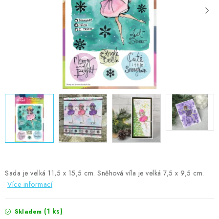
MOJE OBJEDNÁVKA
ZNAČKY
Doprava
Kontakty
Moje objednávka
Oblíbené ♥️
Hodnocení obchodu
Obchodní podmínky
Podmínky ochrany osobních údajů
Ověřování recenzí
Jak nakupovat
Sada je velká 11,5 x 15,5 cm. Sněhová víla je velká 7,5 x 9,5 cm.
Více informací
(1 ks)
Skladem