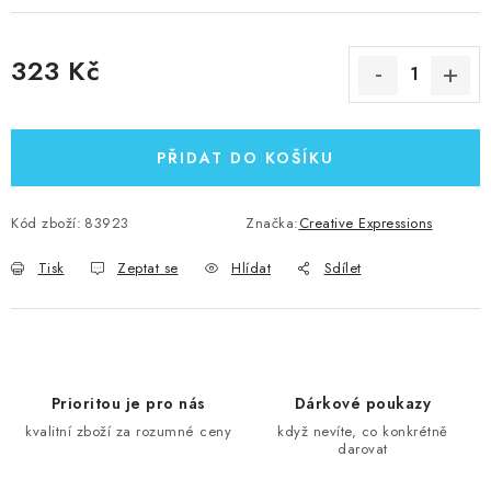
323 Kč
Měrná cena:
PŘIDAT DO KOŠÍKU
Kód zboží:
83923
Značka:
Creative Expressions
Tisk
Zeptat se
Hlídat
Sdílet
Prioritou je pro nás
Dárkové poukazy
kvalitní zboží za rozumné ceny
když nevíte, co konkrétně
darovat