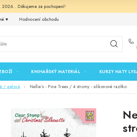
 2026... Děkujeme za pochopení!
né ♥️
Hodnocení obchodu
Obchodní podmínky
Podmínk
ZBOŽÍ
KNIHAŘSKÝ MATERIÁL
KURZY NATY LYS
vá / gelová
Nellie´s - Pine Trees / 4 stromy - silikonové razítko
Ne
st