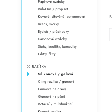
Papírové ozdoby
Rub-Ons / propisot
Kovové, dřevěné, polymerové
B
Brads, svorky
Eyelets / průchodky
Kartonové ozdoby
Stuhy, knoflíky, bambulky
Glitry, flitry...
RAZÍTKA
Silikonová / gelová
Cling razítka / gumová
Gumová na dřevě
Gumová na pěně
Rotační / multifunkční
Kovová razítka