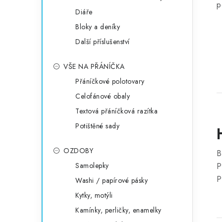
p
Diáře
Bloky a deníky
Další příslušenství
VŠE NA PŘÁNÍČKA
Přáníčkové polotovary
Celofánové obaly
Textová přáníčková razítka
Potištěné sady
OZDOBY
B
Samolepky
P
P
Washi / papírové pásky
Kytky, motýli
Kamínky, perličky, enamelky