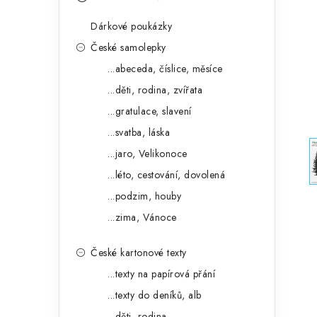
s
e
t
Dárkové poukázky
g
r
České samolepky
o
...abeceda, číslice, měsíce
a
r
...děti, rodina, zvířata
n
i
...gratulace, slavení
e
n
...svatba, láska
í
...jaro, Velikonoce
...léto, cestování, dovolená
p
...podzim, houby
a
...zima, Vánoce
n
České kartonové texty
e
...texty na papírová přání
l
...texty do deníků, alb
...děti, rodina