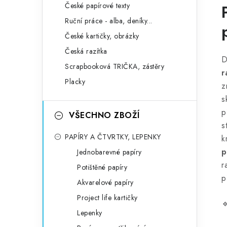
České papírové texty
Ruční práce - alba, deníky...
České kartičky, obrázky
Česká razítka
D
Scrapbooková TRIČKA, zástěry
r
Placky
z
s
p
VŠECHNO ZBOŽÍ
s
PAPÍRY A ČTVRTKY, LEPENKY
k
p
Jednobarevné papíry
r
Potištěné papíry
p
Akvarelové papíry
Project life kartičky

Lepenky