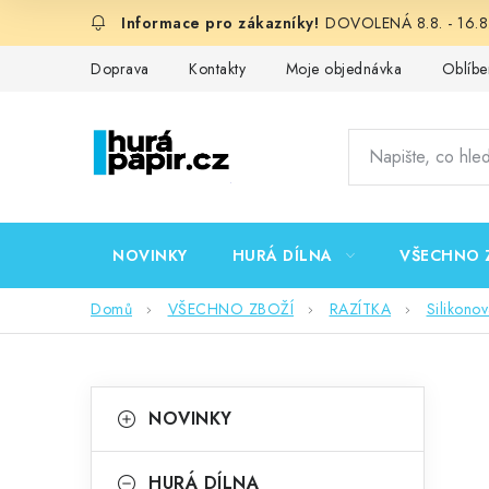
Přejít
DOVOLENÁ 8.8. - 16.8.
na
obsah
Doprava
Kontakty
Moje objednávka
Oblíbe
NOVINKY
HURÁ DÍLNA
VŠECHNO 
Domů
VŠECHNO ZBOŽÍ
RAZÍTKA
Silikono
P
K
Přeskočit
NOVINKY
kategorie
a
o
t
HURÁ DÍLNA