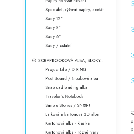
Papíry na vystřihování
Speciální, rýžové papíry, acetát
Sady 12"
Sady 8"
Sady 6"
Sady / ostatní
SCRAPBOOKOVÁ ALBA, BLOKY...
Project Life / D-RING
Post Bound / šroubová alba
Snapload binding alba
Traveler´s Notebook
Simple Stories / SN@P!

Látková a kartonová 3D alba
p
Kartonová alba - klasika
p
Kartonová alba - různé tvary