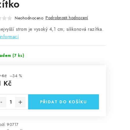
zítko
Podrobnosti hodnocení
Neohodnoceno
nejvyšší strom je vysoký 4,1 cm; silikonová razítka.
informací
ladem
(7 ks)
 Kč
–34 %
1 Kč
rná cena:
PŘIDAT DO KOŠÍKU
ží:
90717