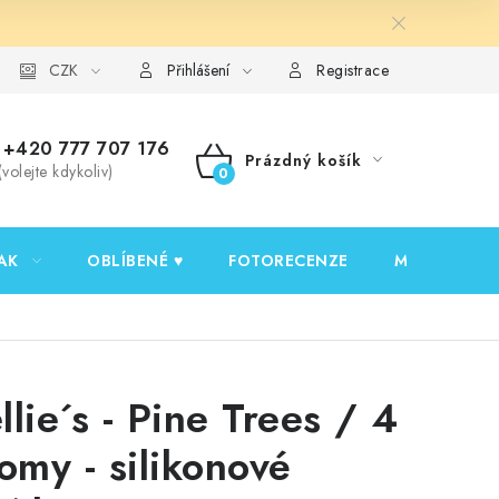
y ochrany osobních údajů
CZK
Ověřování recenzí
Jak nakupovat
Přihlášení
Registrace
+420 777 707 176
Prázdný košík
(volejte kdykoliv)
NÁKUPNÍ
KOŠÍK
AK
OBLÍBENÉ ♥️
FOTORECENZE
MOJE OBJED
llie´s - Pine Trees / 4
romy - silikonové