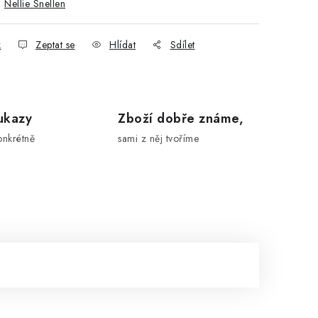
:
Nellie Snellen
k
Zeptat se
Hlídat
Sdílet
ukazy
Zboží dobře známe,
onkrétně
sami z něj tvoříme