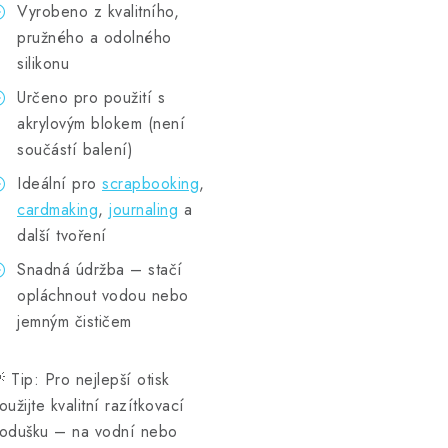
Vyrobeno z kvalitního,
pružného a odolného
silikonu
Určeno pro použití s
akrylovým blokem (není
součástí balení)
Ideální pro
scrapbooking
,
cardmaking
,
journaling
a
další tvoření
Snadná údržba – stačí
opláchnout vodou nebo
jemným čističem
 Tip: Pro nejlepší otisk
oužijte kvalitní razítkovací
odušku – na vodní nebo