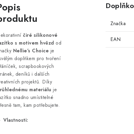
Popis
Doplňko
produktu
Značka
ekorativní
čiré silikonové
EAN
azítko s motivem hvězd
od
načky
Nellie’s Choice
je
kvělým doplňkem pro tvoření
řáníček, scrapbookových
tránek, deníků i dalších
reativních projektů. Díky
růhlednému materiálu
je
azítko snadno umístitelné
řesně tam, kam potřebujete.

Vlastnosti: