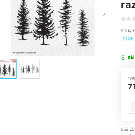
ra
4 ks; 
Více 
Sk
109
7
Mě
Kód zbo