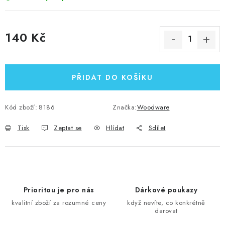
140 Kč
Měrná cena:
PŘIDAT DO KOŠÍKU
Kód zboží:
8186
Značka:
Woodware
Tisk
Zeptat se
Hlídat
Sdílet
Prioritou je pro nás
Dárkové poukazy
kvalitní zboží za rozumné ceny
když nevíte, co konkrétně
darovat