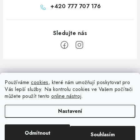
+420 777 707 176
Z
á
Informace pro vás
p
Používáme
cookies
, které nám umožňují poskytovat pro
a
Vás lepší služby. Na kontrolu cookies ve Vašem počítači
Doprava
Nepřehlédněte
t
můžete použít tento
online nástroj
.
Kontakty
í
Blog s nápady a návody
Facebook
Nastavení
Moje objednávka
Slovník pojmů, české návody
Oblíbené ♥️
Copyright 2026
HuráPapír.cz
. Všechna práva vyhrazena.
Upravit nastavení
Hurá TÝM
Odmítnout
Souhlasím
cookies
Hodnocení obchodu