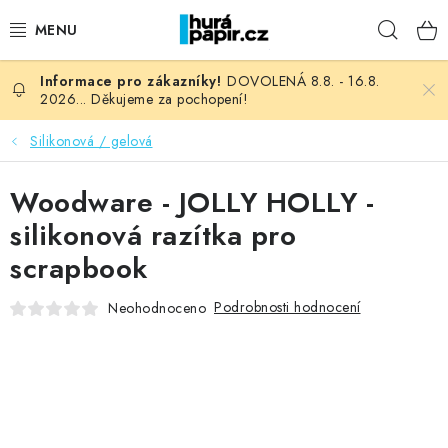
Přejít
Hleda
na
obsah
DOVOLENÁ 8.8. - 16.8.
NOVINKY
2026... Děkujeme za pochopení!
HURÁ DÍLNA
Silikonová / gelová
VŠECHNO ZBOŽÍ
Woodware - JOLLY HOLLY -
silikonová razítka pro
KNIHAŘSKÝ MATERIÁL
scrapbook
KURZY NATY LYSAK
Podrobnosti hodnocení
Neohodnoceno
OBLÍBENÉ ♥️
FOTORECENZE