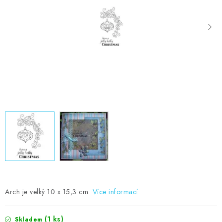
MOJE OBJEDNÁVKA
ZNAČKY
Doprava
Kontakty
Moje objednávka
Oblíbené ♥️
Hodnocení obchodu
Obchodní podmínky
Podmínky ochrany osobních údajů
Ověřování recenzí
Jak nakupovat
Arch je velký 10 x 15,3 cm.
Více informací
(1 ks)
Skladem