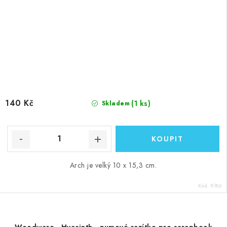
140 Kč
(1 ks)
Skladem
Arch je velký 10 x 15,3 cm.
Kód:
8186
Woodware - Hyacinth - gumové razítko pro scrapbook