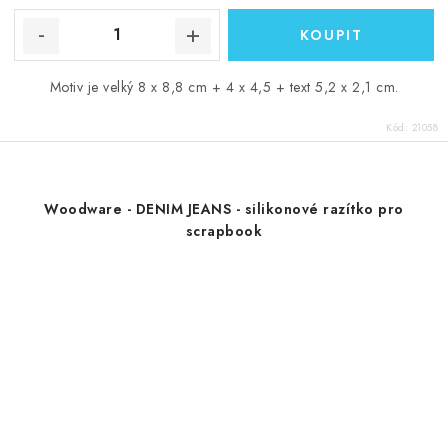
Motiv je velký 8 x 8,8 cm + 4 x 4,5 + text 5,2 x 2,1 cm.
Kód:
21058
Woodware - DENIM JEANS - silikonové razítko pro
scrapbook