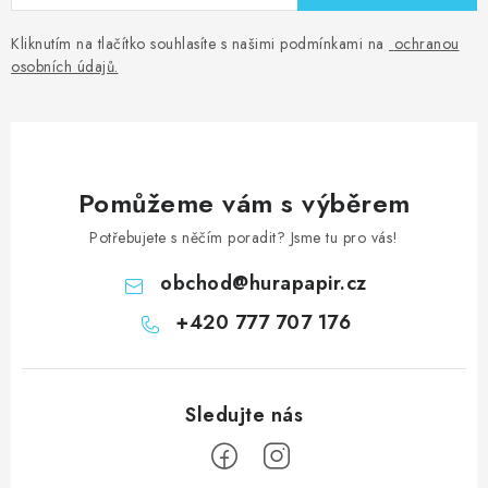
r
v
Kliknutím na tlačítko souhlasíte s našimi podmínkami na
ochranou
osobních údajů
.
k
y
v
ý
p
Pomůžeme vám s výběrem
i
Potřebujete s něčím poradit? Jsme tu pro vás!
s
u
obchod
@
hurapapir.cz
+420 777 707 176