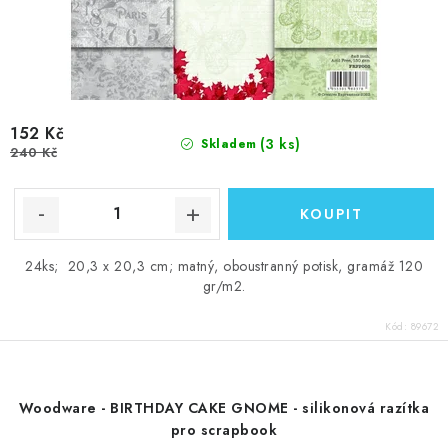
152 Kč
(3 ks)
Skladem
240 Kč
24ks; 20,3 x 20,3 cm; matný, oboustranný potisk, gramáž 120
gr/m2.
Kód:
89672
Woodware - BIRTHDAY CAKE GNOME - silikonová razítka
pro scrapbook