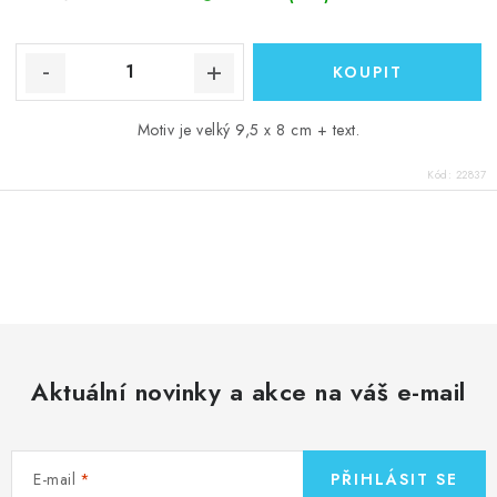
Motiv je velký 9,5 x 8 cm + text.
Kód:
22837
O
v
l
á
d
Aktuální novinky a akce na váš e-mail
a
c
í
E-mail
PŘIHLÁSIT SE
p