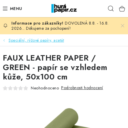
Přejít
Hleda
na
obsah
DOVOLENÁ 8.8. - 16.8.
NOVINKY
2026... Děkujeme za pochopení!
HURÁ DÍLNA
Speciální, rýžové papíry, acetát
VŠECHNO ZBOŽÍ
FAUX LEATHER PAPER /
GREEN - papír se vzhledem
KNIHAŘSKÝ MATERIÁL
kůže, 50x100 cm
KURZY NATY LYSAK
Podrobnosti hodnocení
Neohodnoceno
OBLÍBENÉ ♥️
FOTORECENZE