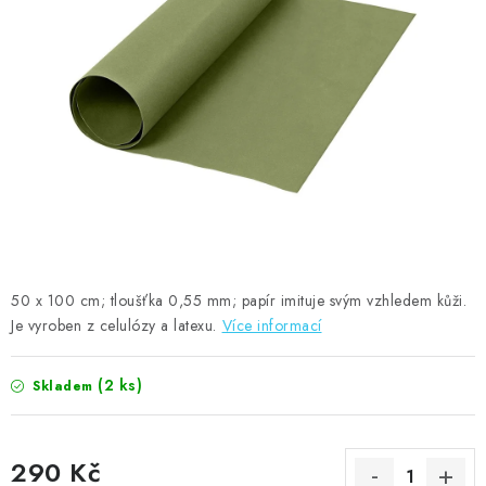
MOJE OBJEDNÁVKA
ZNAČKY
Doprava
Kontakty
Moje objednávka
Oblíbené ♥️
Hodnocení obchodu
Obchodní podmínky
Podmínky ochrany osobních údajů
Ověřování recenzí
Jak nakupovat
50 x 100 cm; tloušťka 0,55 mm; papír imituje svým vzhledem kůži.
Je vyroben z celulózy a latexu.
Více informací
(2 ks)
Skladem
290 Kč