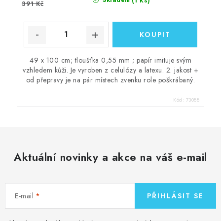
391 Kč
49 x 100 cm; tloušťka 0,55 mm ; papír imituje svým
vzhledem kůži. Je vyroben z celulózy a latexu. 2. jakost +
od přepravy je na pár místech zvenku role poškrábaný.
Kód:
73088
Aktuální novinky a akce na váš e-mail
E-mail
PŘIHLÁSIT SE