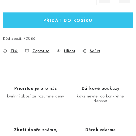
Měrná cena:
PŘIDAT DO KOŠÍKU
Kód zboží:
73086
Tisk
Zeptat se
Hlídat
Sdílet
Prioritou je pro nás
Dárkové poukazy
kvalitní zboží za rozumné ceny
když nevíte, co konkrétně
darovat
Zboží dobře známe,
Dárek zdarma