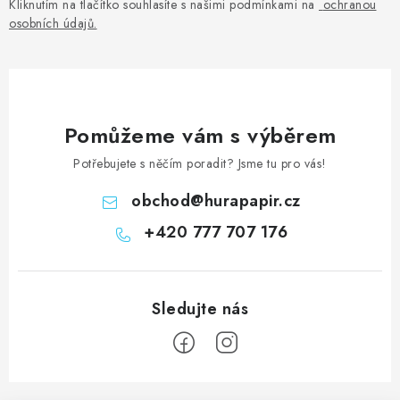
Kliknutím na tlačítko souhlasíte s našimi podmínkami na
ochranou
osobních údajů
.
Pomůžeme vám s výběrem
Potřebujete s něčím poradit? Jsme tu pro vás!
obchod
@
hurapapir.cz
+420 777 707 176
Z