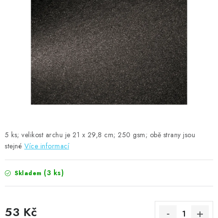
MOJE OBJEDNÁVKA
ZNAČKY
Doprava
Kontakty
Moje objednávka
Oblíbené ♥️
Hodnocení obchodu
Obchodní podmínky
Podmínky ochrany osobních údajů
Ověřování recenzí
Jak nakupovat
5 ks; velikost archu je 21 x 29,8 cm; 250 gsm; obě strany jsou
stejné
Více informací
(3 ks)
Skladem
53 Kč