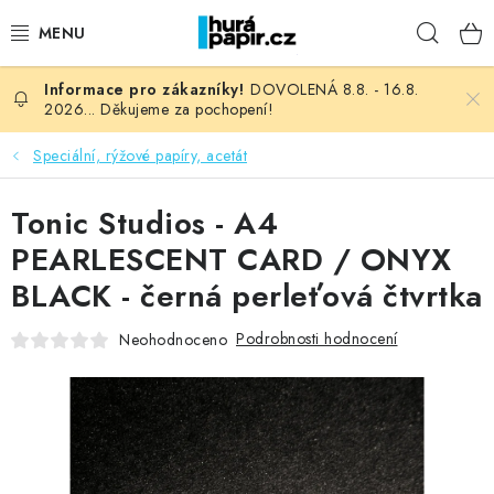
Přejít
Hleda
na
obsah
DOVOLENÁ 8.8. - 16.8.
NOVINKY
2026... Děkujeme za pochopení!
HURÁ DÍLNA
Speciální, rýžové papíry, acetát
VŠECHNO ZBOŽÍ
Tonic Studios - A4
PEARLESCENT CARD / ONYX
KNIHAŘSKÝ MATERIÁL
BLACK - černá perleťová čtvrtka
KURZY NATY LYSAK
Podrobnosti hodnocení
Neohodnoceno
OBLÍBENÉ ♥️
FOTORECENZE