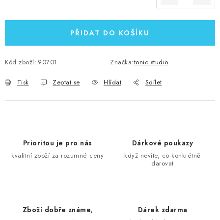
Měrná cena:
PŘIDAT DO KOŠÍKU
Kód zboží:
90701
Značka:
tonic studio
Tisk
Zeptat se
Hlídat
Sdílet
Prioritou je pro nás
Dárkové poukazy
kvalitní zboží za rozumné ceny
když nevíte, co konkrétně
darovat
Zboží dobře známe,
Dárek zdarma