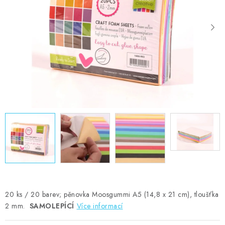
MOJE OBJEDNÁVKA
ZNAČKY
Doprava
Kontakty
Moje objednávka
Oblíbené ♥️
Hodnocení obchodu
Obchodní podmínky
Podmínky ochrany osobních údajů
Ověřování recenzí
Jak nakupovat
20 ks / 20 barev; pěnovka Moosgummi A5 (14,8 x 21 cm), tloušťka
2 mm.
SAMOLEPÍCÍ
Více informací