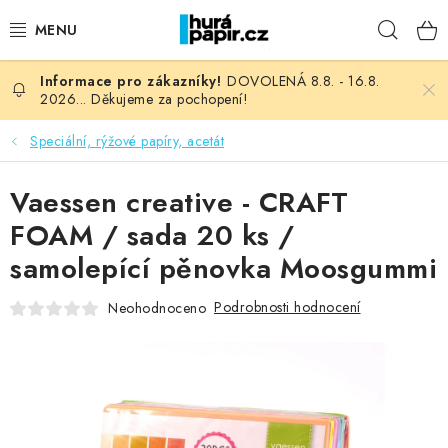
Přejít
Hleda
na
obsah
DOVOLENÁ 8.8. - 16.8.
NOVINKY
2026... Děkujeme za pochopení!
HURÁ DÍLNA
Speciální, rýžové papíry, acetát
VŠECHNO ZBOŽÍ
Vaessen creative - CRAFT
FOAM / sada 20 ks /
KNIHAŘSKÝ MATERIÁL
samolepící pěnovka Moosgummi
KURZY NATY LYSAK
Podrobnosti hodnocení
Neohodnoceno
OBLÍBENÉ ♥️
FOTORECENZE