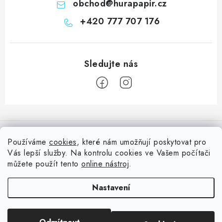
obchod
@
hurapapir.cz
+420 777 707 176
Z
á
Informace pro vás
p
Používáme
cookies
, které nám umožňují poskytovat pro
a
Vás lepší služby. Na kontrolu cookies ve Vašem počítači
Doprava
Nepřehlédněte
t
můžete použít tento
online nástroj
.
Kontakty
í
Blog s nápady a návody
Facebook
Nastavení
Moje objednávka
Slovník pojmů, české návody
Oblíbené ♥️
Copyright 2026
HuráPapír.cz
. Všechna práva vyhrazena.
Upravit nastavení
Hurá TÝM