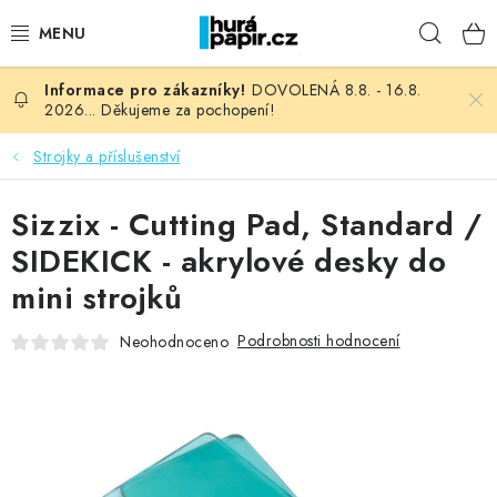
Přejít
Hleda
na
obsah
DOVOLENÁ 8.8. - 16.8.
NOVINKY
2026... Děkujeme za pochopení!
HURÁ DÍLNA
Strojky a příslušenství
VŠECHNO ZBOŽÍ
Sizzix - Cutting Pad, Standard /
SIDEKICK - akrylové desky do
KNIHAŘSKÝ MATERIÁL
mini strojků
KURZY NATY LYSAK
Podrobnosti hodnocení
Neohodnoceno
OBLÍBENÉ ♥️
FOTORECENZE