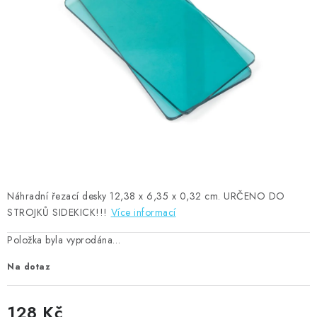
MOJE OBJEDNÁVKA
ZNAČKY
Doprava
Kontakty
Moje objednávka
Oblíbené ♥️
Hodnocení obchodu
Obchodní podmínky
Podmínky ochrany osobních údajů
Ověřování recenzí
Jak nakupovat
Náhradní řezací desky 12,38 x 6,35 x 0,32 cm. URČENO DO
STROJKŮ SIDEKICK!!!
Více informací
Položka byla vyprodána…
Na dotaz
128 Kč