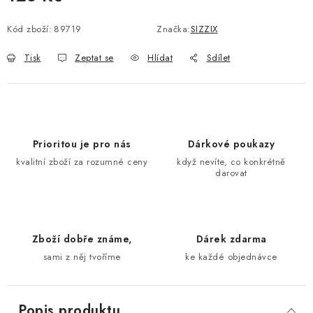
Měrná cena:
Kód zboží:
89719
Značka:
SIZZIX
Tisk
Zeptat se
Hlídat
Sdílet
Prioritou je pro nás
Dárkové poukazy
kvalitní zboží za rozumné ceny
když nevíte, co konkrétně
darovat
Zboží dobře známe,
Dárek zdarma
sami z něj tvoříme
ke každé objednávce
Popis produktu