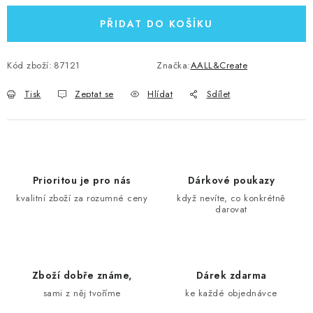
PŘIDAT DO KOŠÍKU
Kód zboží:
87121
Značka:
AALL&Create
Tisk
Zeptat se
Hlídat
Sdílet
Prioritou je pro nás
Dárkové poukazy
kvalitní zboží za rozumné ceny
když nevíte, co konkrétně
darovat
Zboží dobře známe,
Dárek zdarma
sami z něj tvoříme
ke každé objednávce