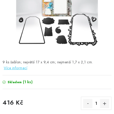
MOJE OBJEDNÁVKA
ZNAČKY
Doprava
Kontakty
Moje objednávka
Oblíbené ♥️
Hodnocení obchodu
Obchodní podmínky
Podmínky ochrany osobních údajů
Ověřování recenzí
Jak nakupovat
9 ks šablon; největší 17 x 9,4 cm; nejmenší 1,7 x 2,1 cm.
Více informací
(1 ks)
Skladem
416 Kč
Měrná cena: