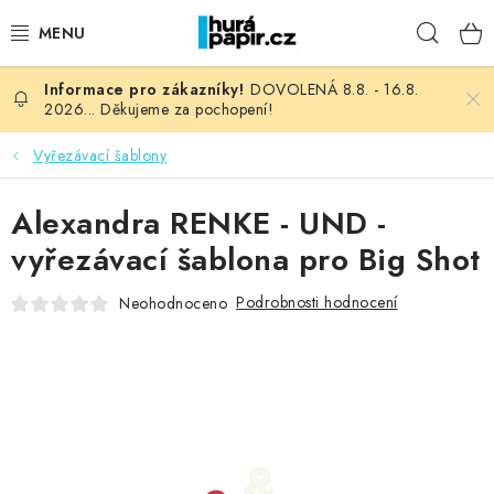
Přejít
Hleda
na
obsah
DOVOLENÁ 8.8. - 16.8.
NOVINKY
2026... Děkujeme za pochopení!
HURÁ DÍLNA
Vyřezávací šablony
VŠECHNO ZBOŽÍ
Alexandra RENKE - UND -
vyřezávací šablona pro Big Shot
KNIHAŘSKÝ MATERIÁL
Podrobnosti hodnocení
Neohodnoceno
KURZY NATY LYSAK
OBLÍBENÉ ♥️
FOTORECENZE