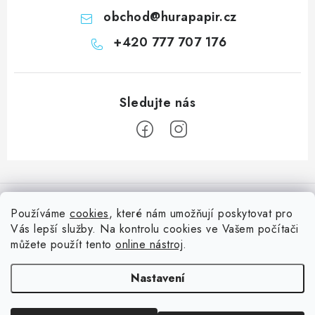
obchod
@
hurapapir.cz
+420 777 707 176
Z
á
Informace pro vás
p
Používáme
cookies
, které nám umožňují poskytovat pro
a
Vás lepší služby. Na kontrolu cookies ve Vašem počítači
Doprava
Nepřehlédněte
t
můžete použít tento
online nástroj
.
Kontakty
í
Blog s nápady a návody
Facebook
Nastavení
Moje objednávka
Slovník pojmů, české návody
Oblíbené ♥️