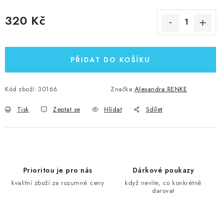
320 Kč
Měrná cena:
PŘIDAT DO KOŠÍKU
Kód zboží:
30166
Značka:
Alexandra RENKE
Tisk
Zeptat se
Hlídat
Sdílet
Prioritou je pro nás
Dárkové poukazy
kvalitní zboží za rozumné ceny
když nevíte, co konkrétně
darovat