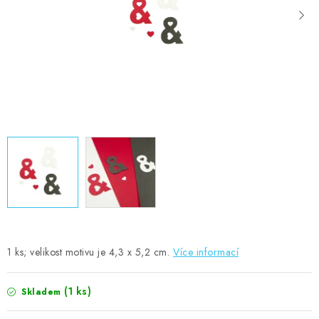
MOJE OBJEDNÁVKA
ZNAČKY
Doprava
Kontakty
Moje objednávka
Oblíbené ♥️
Hodnocení obchodu
Obchodní podmínky
Podmínky ochrany osobních údajů
Ověřování recenzí
Jak nakupovat
1 ks; velikost motivu je 4,3 x 5,2 cm.
Více informací
(1 ks)
Skladem