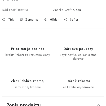
Měrná cena:
Kód zboží:
88225
Značka:
Craft & You
Tisk
Zeptat se
Hlídat
Sdílet
Prioritou je pro nás
Dárkové poukazy
kvalitní zboží za rozumné ceny
když nevíte, co konkrétně
darovat
Zboží dobře známe,
Dárek zdarma
sami z něj tvoříme
ke každé objednávce
Popis produktu