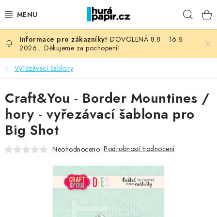
Přejít
Hleda
na
obsah
DOVOLENÁ 8.8. - 16.8.
NOVINKY
2026... Děkujeme za pochopení!
HURÁ DÍLNA
Vyřezávací šablony
VŠECHNO ZBOŽÍ
Craft&You - Border Mountines /
hory - vyřezávací šablona pro
KNIHAŘSKÝ MATERIÁL
Big Shot
KURZY NATY LYSAK
Podrobnosti hodnocení
Neohodnoceno
OBLÍBENÉ ♥️
FOTORECENZE