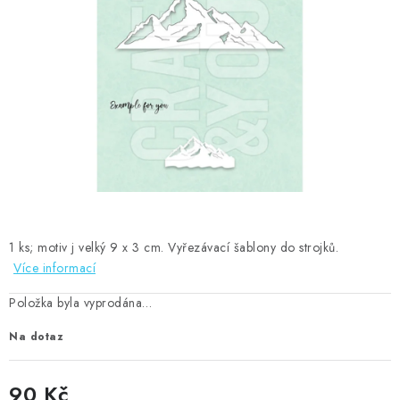
MOJE OBJEDNÁVKA
ZNAČKY
Doprava
Kontakty
Moje objednávka
Oblíbené ♥️
Hodnocení obchodu
Obchodní podmínky
Podmínky ochrany osobních údajů
Ověřování recenzí
Jak nakupovat
1 ks; motiv j velký 9 x 3 cm. Vyřezávací šablony do strojků.
Více informací
Položka byla vyprodána…
Na dotaz
90 Kč