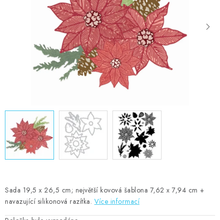
MOJE OBJEDNÁVKA
ZNAČKY
Doprava
Kontakty
Moje objednávka
Oblíbené ♥️
Hodnocení obchodu
Obchodní podmínky
Podmínky ochrany osobních údajů
Ověřování recenzí
Jak nakupovat
Sada 19,5 x 26,5 cm; největší kovová šablona 7,62 x 7,94 cm +
navazující silikonová razítka.
Více informací