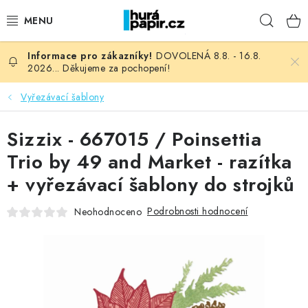
Přejít
Hleda
na
obsah
DOVOLENÁ 8.8. - 16.8.
NOVINKY
2026... Děkujeme za pochopení!
HURÁ DÍLNA
Vyřezávací šablony
VŠECHNO ZBOŽÍ
Sizzix - 667015 / Poinsettia
Trio by 49 and Market - razítka
KNIHAŘSKÝ MATERIÁL
+ vyřezávací šablony do strojků
KURZY NATY LYSAK
Podrobnosti hodnocení
Neohodnoceno
OBLÍBENÉ ♥️
FOTORECENZE