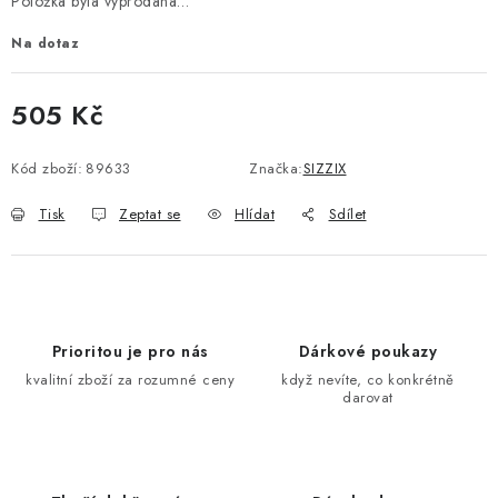
Položka byla vyprodána…
Na dotaz
505 Kč
Měrná cena:
Kód zboží:
89633
Značka:
SIZZIX
Tisk
Zeptat se
Hlídat
Sdílet
Prioritou je pro nás
Dárkové poukazy
kvalitní zboží za rozumné ceny
když nevíte, co konkrétně
darovat