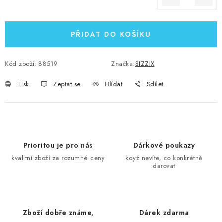
Měrná cena:
PŘIDAT DO KOŠÍKU
Kód zboží:
88519
Značka:
SIZZIX
Tisk
Zeptat se
Hlídat
Sdílet
Prioritou je pro nás
Dárkové poukazy
kvalitní zboží za rozumné ceny
když nevíte, co konkrétně
darovat
Zboží dobře známe,
Dárek zdarma