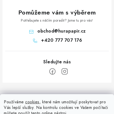
Pomůžeme vám s výběrem
Potřebujete s něčím poradit? Jsme tu pro vás!
obchod
@
hurapapir.cz
+420 777 707 176
Z
á
Informace pro vás
p
Používáme
cookies
, které nám umožňují poskytovat pro
a
Vás lepší služby. Na kontrolu cookies ve Vašem počítači
Doprava
Nepřehlédněte
můžete použít tento
online nástroj
.