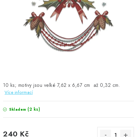
MOJE OBJEDNÁVKA
ZNAČKY
Doprava
Kontakty
Moje objednávka
Oblíbené ♥️
Hodnocení obchodu
Obchodní podmínky
Podmínky ochrany osobních údajů
Ověřování recenzí
Jak nakupovat
10 ks; motivy jsou velké 7,62 x 6,67 cm až 0,32 cm.
Více informací
(2 ks)
Skladem
240 Kč