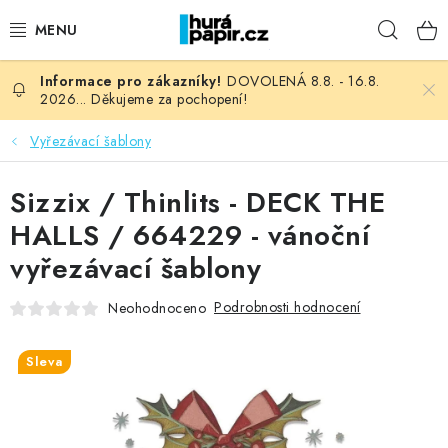
Přejít
Hleda
na
obsah
DOVOLENÁ 8.8. - 16.8.
NOVINKY
2026... Děkujeme za pochopení!
HURÁ DÍLNA
Vyřezávací šablony
VŠECHNO ZBOŽÍ
Sizzix / Thinlits - DECK THE
HALLS / 664229 - vánoční
KNIHAŘSKÝ MATERIÁL
vyřezávací šablony
KURZY NATY LYSAK
Podrobnosti hodnocení
Neohodnoceno
OBLÍBENÉ ♥️
Sleva
FOTORECENZE