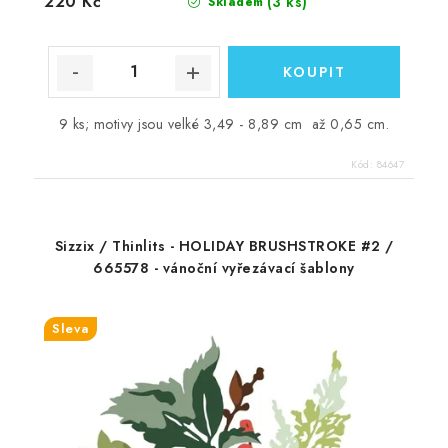
220 Kč
(3 ks)
Skladem
9 ks; motivy jsou velké 3,49 - 8,89 cm až 0,65 cm.
Kód:
84647
Sizzix / Thinlits - HOLIDAY BRUSHSTROKE #2 /
665578 - vánoční vyřezávací šablony
Sleva