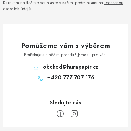
Kliknutím na tlačítko souhlasíte s našimi podmínkami na
ochranou
osobních údajů
.
Pomůžeme vám s výběrem
Potřebujete s něčím poradit? Jsme tu pro vás!
obchod
@
hurapapir.cz
+420 777 707 176
Z