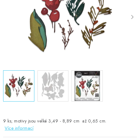
MOJE OBJEDNÁVKA
ZNAČKY
Doprava
Kontakty
Moje objednávka
Oblíbené ♥️
Hodnocení obchodu
Obchodní podmínky
Podmínky ochrany osobních údajů
Ověřování recenzí
Jak nakupovat
9 ks; motivy jsou velké 3,49 - 8,89 cm až 0,65 cm.
Více informací