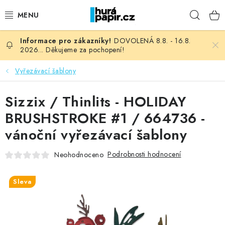
Přejít
Hleda
na
obsah
DOVOLENÁ 8.8. - 16.8.
NOVINKY
2026... Děkujeme za pochopení!
HURÁ DÍLNA
Vyřezávací šablony
VŠECHNO ZBOŽÍ
Sizzix / Thinlits - HOLIDAY
BRUSHSTROKE #1 / 664736 -
KNIHAŘSKÝ MATERIÁL
vánoční vyřezávací šablony
KURZY NATY LYSAK
Podrobnosti hodnocení
Neohodnoceno
OBLÍBENÉ ♥️
Sleva
FOTORECENZE