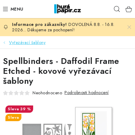
Přejít
Hleda
na
obsah
DOVOLENÁ 8.8. - 16.8.
NOVINKY
2026... Děkujeme za pochopení!
HURÁ DÍLNA
Vyřezávací šablony
VŠECHNO ZBOŽÍ
Spellbinders - Daffodil Frame
Etched - kovové vyřezávací
KNIHAŘSKÝ MATERIÁL
šablony
KURZY NATY LYSAK
Podrobnosti hodnocení
Neohodnoceno
OBLÍBENÉ ♥️
39 %
Sleva
FOTORECENZE