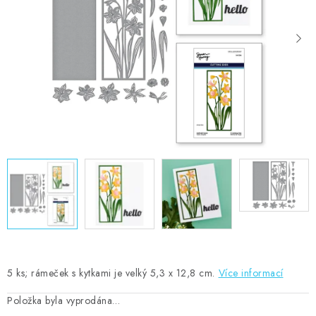
MOJE OBJEDNÁVKA
ZNAČKY
Doprava
Kontakty
Moje objednávka
Oblíbené ♥️
Hodnocení obchodu
Obchodní podmínky
Podmínky ochrany osobních údajů
Ověřování recenzí
Jak nakupovat
5 ks; rámeček s kytkami je velký 5,3 x 12,8 cm.
Více informací
Položka byla vyprodána…