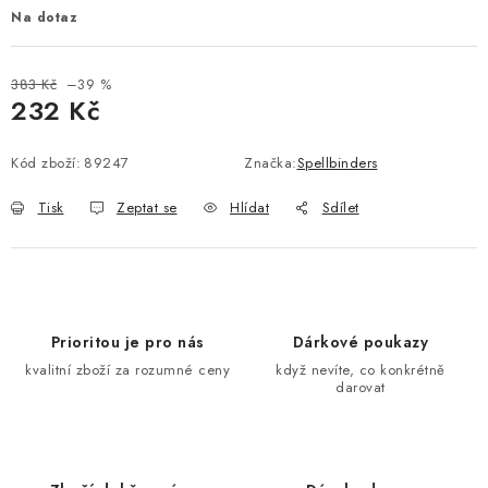
Na dotaz
383 Kč
–39 %
232 Kč
Měrná cena:
Kód zboží:
89247
Značka:
Spellbinders
Tisk
Zeptat se
Hlídat
Sdílet
Prioritou je pro nás
Dárkové poukazy
kvalitní zboží za rozumné ceny
když nevíte, co konkrétně
darovat