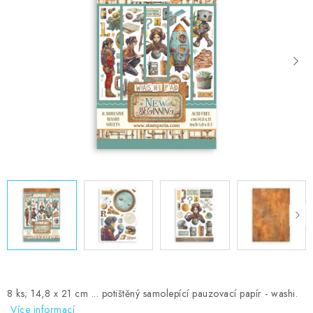
MOJE OBJEDNÁVKA
ZNAČKY
Doprava
Kontakty
Moje objednávka
Oblíbené ♥️
Hodnocení obchodu
Obchodní podmínky
Podmínky ochrany osobních údajů
Ověřování recenzí
Jak nakupovat
8 ks; 14,8 x 21 cm ... potištěný samolepící pauzovací papír - washi.
Více informací