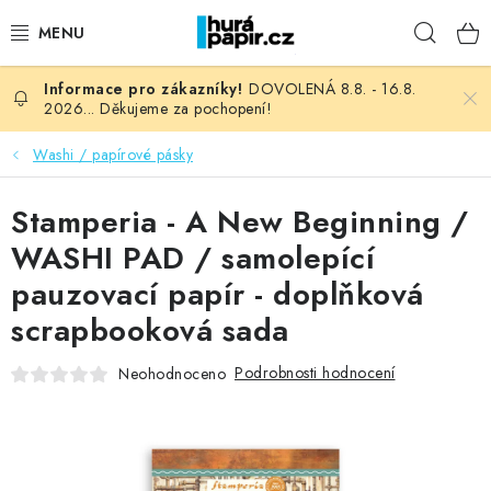
Přejít
Hleda
na
obsah
DOVOLENÁ 8.8. - 16.8.
NOVINKY
2026... Děkujeme za pochopení!
HURÁ DÍLNA
Washi / papírové pásky
VŠECHNO ZBOŽÍ
Stamperia - A New Beginning /
WASHI PAD / samolepící
KNIHAŘSKÝ MATERIÁL
pauzovací papír - doplňková
scrapbooková sada
KURZY NATY LYSAK
Podrobnosti hodnocení
Neohodnoceno
OBLÍBENÉ ♥️
FOTORECENZE