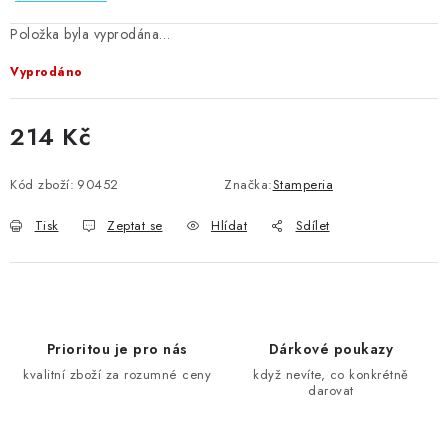
Položka byla vyprodána…
Vyprodáno
214 Kč
Měrná cena:
Kód zboží:
90452
Značka:
Stamperia
Tisk
Zeptat se
Hlídat
Sdílet
Prioritou je pro nás
Dárkové poukazy
kvalitní zboží za rozumné ceny
když nevíte, co konkrétně
darovat