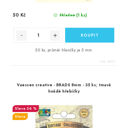
50 Kč
(1 ks)
Skladem
50 ks; průměr hlavičky je 5 mm.
Kód:
88577
Vaessen creative - BRADS 8mm - 35 ks; tmavě
hnědé hřebíčky
36 %
Sleva