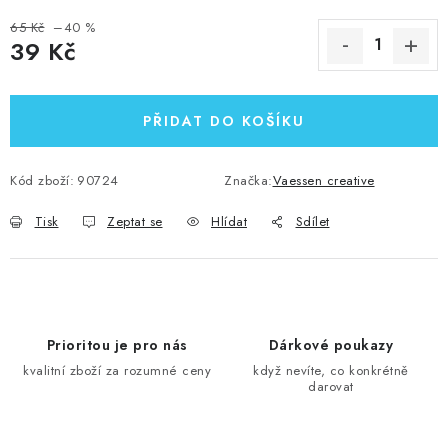
65 Kč
–40 %
39 Kč
Měrná cena:
PŘIDAT DO KOŠÍKU
Kód zboží:
90724
Značka:
Vaessen creative
Tisk
Zeptat se
Hlídat
Sdílet
Prioritou je pro nás
Dárkové poukazy
kvalitní zboží za rozumné ceny
když nevíte, co konkrétně
darovat