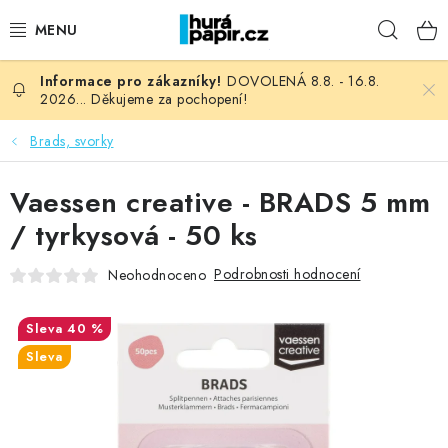
Přejít
Hleda
na
obsah
DOVOLENÁ 8.8. - 16.8.
NOVINKY
2026... Děkujeme za pochopení!
HURÁ DÍLNA
Brads, svorky
VŠECHNO ZBOŽÍ
Vaessen creative - BRADS 5 mm
/ tyrkysová - 50 ks
KNIHAŘSKÝ MATERIÁL
Podrobnosti hodnocení
Neohodnoceno
KURZY NATY LYSAK
40 %
OBLÍBENÉ ♥️
Sleva
FOTORECENZE