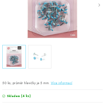
MOJE OBJEDNÁVKA
ZNAČKY
Doprava
Kontakty
Moje objednávka
Oblíbené ♥️
Hodnocení obchodu
Obchodní podmínky
Podmínky ochrany osobních údajů
Ověřování recenzí
Jak nakupovat
50 ks; průměr hlavičky je 5 mm.
Více informací
(4 ks)
Skladem