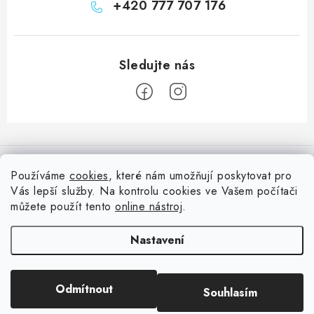
+420 777 707 176
Z
á
Informace pro vás
p
Používáme
cookies
, které nám umožňují poskytovat pro
a
Vás lepší služby. Na kontrolu cookies ve Vašem počítači
Doprava
Nepřehlédněte
t
můžete použít tento
online nástroj
.
Kontakty
í
Blog s nápady a návody
Facebook
Nastavení
Moje objednávka
Slovník pojmů, české návody
Oblíbené ♥️
Copyright 2026
HuráPapír.cz
. Všechna práva vyhrazena.
Upravit nastavení
Hurá TÝM
Odmítnout
Souhlasím
cookies
Hodnocení obchodu
Reklamace a vrácení zboží
Vytvořil Shoptet