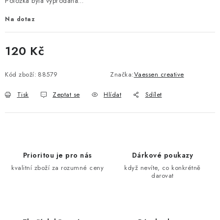
Položka byla vyprodána…
Na dotaz
120 Kč
Měrná cena:
Kód zboží:
88579
Značka:
Vaessen creative
Tisk
Zeptat se
Hlídat
Sdílet
Prioritou je pro nás
Dárkové poukazy
kvalitní zboží za rozumné ceny
když nevíte, co konkrétně
darovat