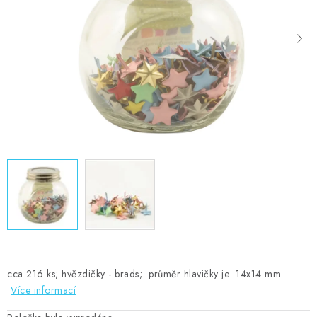
MOJE OBJEDNÁVKA
ZNAČKY
Doprava
Kontakty
Moje objednávka
Oblíbené ♥️
Hodnocení obchodu
Obchodní podmínky
Podmínky ochrany osobních údajů
Ověřování recenzí
Jak nakupovat
cca 216 ks; hvězdičky - brads; průměr hlavičky je 14x14 mm.
Více informací