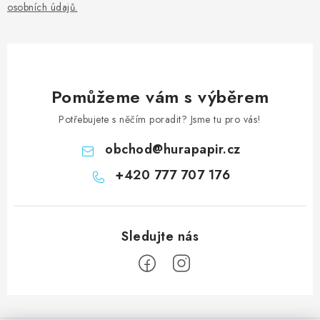
osobních údajů
.
Pomůžeme vám s výběrem
Potřebujete s něčím poradit? Jsme tu pro vás!
obchod
@
hurapapir.cz
+420 777 707 176
Z