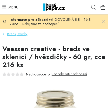
Přejít
Hleda
na
obsah
DOVOLENÁ 8.8. - 16.8.
NOVINKY
2026... Děkujeme za pochopení!
HURÁ DÍLNA
Brads, svorky
VŠECHNO ZBOŽÍ
Vaessen creative - brads ve
sklenici / hvězdičky - 60 gr, cca
KNIHAŘSKÝ MATERIÁL
216 ks
KURZY NATY LYSAK
Podrobnosti hodnocení
Neohodnoceno
OBLÍBENÉ ♥️
FOTORECENZE