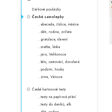
s
e
t
Dárkové poukázky
g
r
České samolepky
o
...abeceda, číslice, měsíce
a
r
...děti, rodina, zvířata
n
i
...gratulace, slavení
e
n
...svatba, láska
í
...jaro, Velikonoce
...léto, cestování, dovolená
p
...podzim, houby
a
...zima, Vánoce
n
České kartonové texty
e
...texty na papírová přání
l
...texty do deníků, alb
...děti, rodina