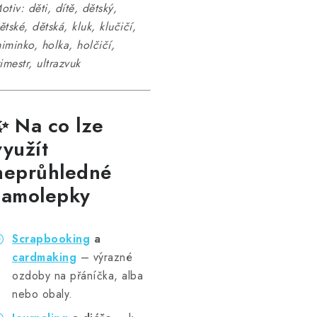
otiv: děti, dítě, dětský,
ětské, dětská, kluk, klučičí,
iminko, holka, holčičí,
rimestr, ultrazvuk
✨
Na co lze
využít
neprůhledné
samolepky
Scrapbooking
a
cardmaking
– výrazné
ozdoby na přáníčka, alba
nebo obaly.