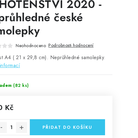
HOTENSTVÍ 2020 -
průhledné české
molepky
Podrobnosti hodnocení
Neohodnoceno
st A4 ( 21 x 29,8 cm). Neprůhledné samolepky.
informací
ladem
(82 ks)
0 Kč
rná cena:
PŘIDAT DO KOŠÍKU