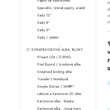
Papíry na vystřihování
M
Speciální, rýžové papíry, acetát
d
Sady 12"
m
t
Sady 8"
Sady 6"
Sady / ostatní
SCRAPBOOKOVÁ ALBA, BLOKY...
Project Life / D-RING
Post Bound / šroubová alba
Snapload binding alba
Traveler´s Notebook
Simple Stories / SN@P!
Látková a kartonová 3D alba
Kartonová alba - klasika
Kartonová alba - různé tvary