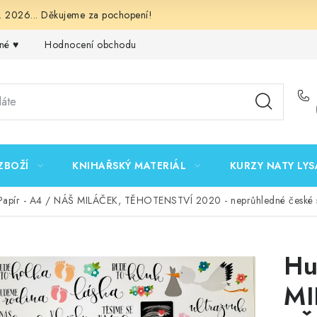
 2026... Děkujeme za pochopení!
né ♥️
Hodnocení obchodu
Obchodní podmínky
Podmínk
ZBOŽÍ
KNIHAŘSKÝ MATERIÁL
KURZY NATY LYS
Papír - A4 / NÁŠ MILÁČEK, TĚHOTENSTVÍ 2020 - neprůhledné české 
Hu
MI