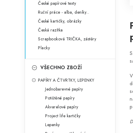
České papírové texty
Ruční práce - alba, deníky...
České kartičky, obrázky
Česká razítka
Scrapbooková TRIČKA, zástěry
Placky
S
s
VŠECHNO ZBOŽÍ
V
PAPÍRY A ČTVRTKY, LEPENKY
d
Jednobarevné papíry
s
Potištěné papíry
n
p
Akvarelové papíry
Project life kartičky
D
Lepenky