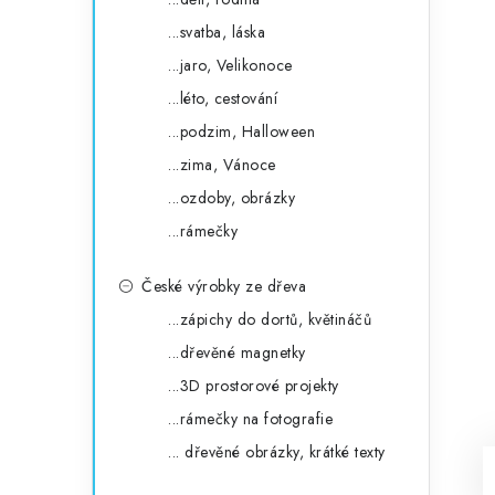
...svatba, láska
...jaro, Velikonoce
...léto, cestování
...podzim, Halloween
...zima, Vánoce
...ozdoby, obrázky
...rámečky
České výrobky ze dřeva
...zápichy do dortů, květináčů
...dřevěné magnetky
...3D prostorové projekty
...rámečky na fotografie
... dřevěné obrázky, krátké texty