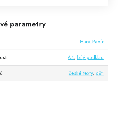
vé parametry
Hurá Papír
osti
A4
,
bílý podklad
vů
české texty
,
děti