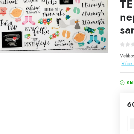
TĚ
ne
sa
Veliko
Více 
Sk
6
Mě