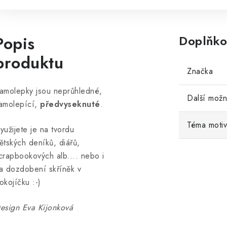
Popis
Doplňko
produktu
Značka
amolepky jsou neprůhledné,
Další možn
amolepící,
předvyseknuté
.
Téma moti
yužijete je na tvordu
ětských deníků, diářů,
crapbookových alb.... nebo i
a dozdobení skříněk v
okojíčku :-)
esign Eva Kijonková