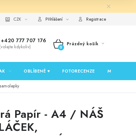
y ochrany osobních údajů
CZK
Ověřování recenzí
Jak nakupovat
Přihlášení
Registrace
+420 777 707 176
Prázdný košík
(volejte kdykoliv)
NÁKUPNÍ
KOŠÍK
AK
OBLÍBENÉ ♥️
FOTORECENZE
MOJE OBJED
samolepky
rá Papír - A4 / NÁŠ
LÁČEK,