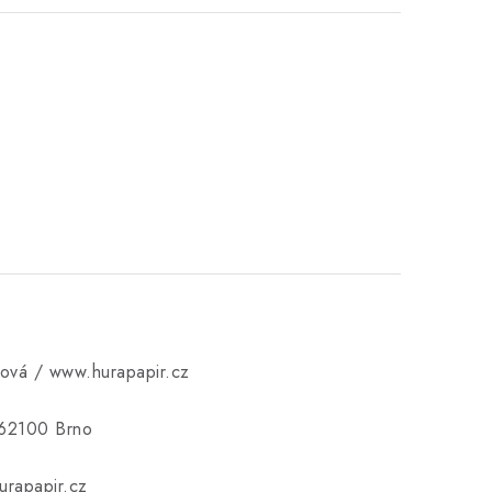
ková / www.hurapapir.cz
 62100 Brno
rapapir.cz