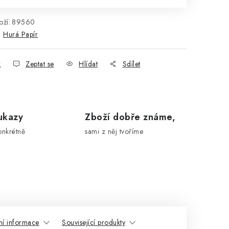
ží:
89560
:
Hurá Papír
k
Zeptat se
Hlídat
Sdílet
ukazy
Zboží dobře známe,
onkrétně
sami z něj tvoříme
ní informace
Související produkty