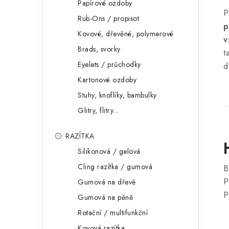
Papírové ozdoby
P
Rub-Ons / propisot
p
Kovové, dřevěné, polymerové
v
Brads, svorky
t
Eyelets / průchodky
d
Kartonové ozdoby
Stuhy, knoflíky, bambulky
Glitry, flitry...
RAZÍTKA
Silikonová / gelová
Cling razítka / gumová
B
P
Gumová na dřevě
P
Gumová na pěně
Rotační / multifunkční
Kovová razítka