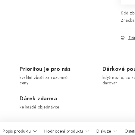
Kód zbo
Značka
Tis
Prioritou je pro nás
Dárkové po
kvalitní zboží za rozumné
když nevíte, co k
ceny
darovat
Dárek zdarma
ke každé objednávce
Popis produktu
Hodnocení produktu
Diskuze
Ostat