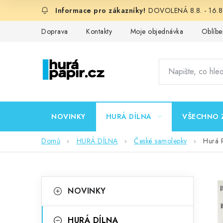
Přejít
DOVOLENÁ 8.8. - 16.8.
na
obsah
Doprava
Kontakty
Moje objednávka
Oblíbe
NOVINKY
HURÁ DÍLNA
VŠECHNO 
Domů
HURÁ DÍLNA
České samolepky
Hurá 
P
K
Přeskočit
NOVINKY
kategorie
a
o
t
HURÁ DÍLNA