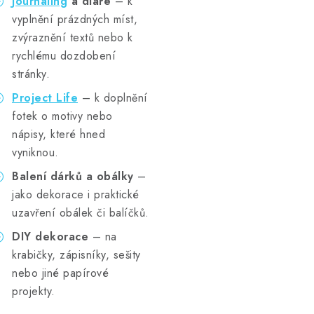
Journaling
a diáře
– k
vyplnění prázdných míst,
zvýraznění textů nebo k
rychlému dozdobení
stránky.
Project Life
– k doplnění
fotek o motivy nebo
nápisy, které hned
vyniknou.
Balení dárků a obálky
–
jako dekorace i praktické
uzavření obálek či balíčků.
DIY dekorace
– na
krabičky, zápisníky, sešity
nebo jiné papírové
projekty.