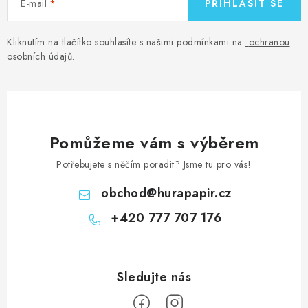
E-mail
PŘIHLÁSIT SE
Kliknutím na tlačítko souhlasíte s našimi podmínkami na
ochranou
osobních údajů
.
Pomůžeme vám s výběrem
Potřebujete s něčím poradit? Jsme tu pro vás!
obchod
@
hurapapir.cz
+420 777 707 176