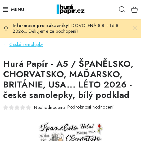
Přejít
Hleda
na
obsah
DOVOLENÁ 8.8. - 16.8.
NOVINKY
2026... Děkujeme za pochopení!
HURÁ DÍLNA
České samolepky
VŠECHNO ZBOŽÍ
Hurá Papír - A5 / ŠPANĚLSKO,
CHORVATSKO, MAĎARSKO,
KNIHAŘSKÝ MATERIÁL
BRITÁNIE, USA... LÉTO 2026 -
české samolepky, bílý podklad
KURZY NATY LYSAK
Podrobnosti hodnocení
Neohodnoceno
OBLÍBENÉ ♥️
FOTORECENZE