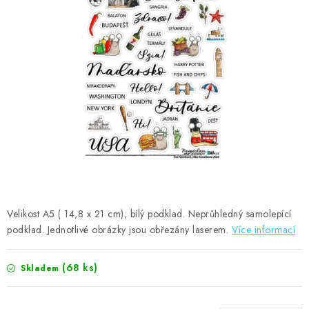
MOJE OBJEDNÁVKA
ZNAČKY
Doprava
Kontakty
Moje objednávka
Oblíbené ♥️
Hodnocení obchodu
Obchodní podmínky
Podmínky ochrany osobních údajů
Ověřování recenzí
Jak nakupovat
Velikost A5 ( 14,8 x 21 cm); bílý podklad. Neprůhledný samolepící
podklad. Jednotlivé obrázky jsou obřezány laserem.
Více informací
(68 ks)
Skladem