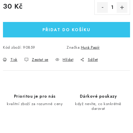
30 Kč
Měrná cena:
PŘIDAT DO KOŠÍKU
Kód zboží:
90859
Značka:
Hurá Papír
Tisk
Zeptat se
Hlídat
Sdílet
Prioritou je pro nás
Dárkové poukazy
kvalitní zboží za rozumné ceny
když nevíte, co konkrétně
darovat