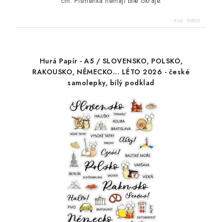
cm. Písmenka nemají bílé okraje.
Kód:
90856
Hurá Papír - A5 / SLOVENSKO, POLSKO,
RAKOUSKO, NĚMECKO... LÉTO 2026 - české
samolepky, bílý podklad