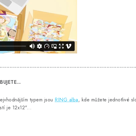
---------------------------------------------------------------------------------
UJETE...
vhodnějším typem jsou
RING alba
, kde můžete jednotlivé s
tí je 12x12"...