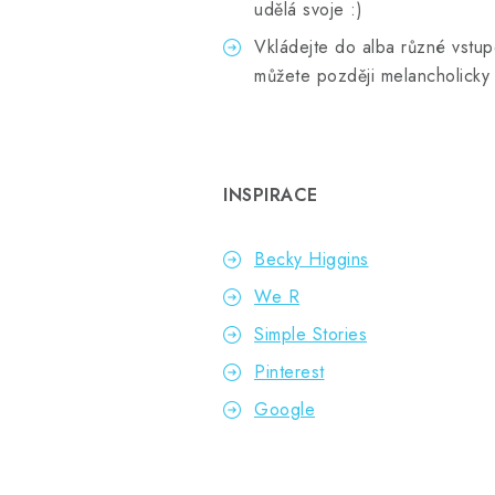
udělá svoje :)
Vkládejte do alba různé vstup
můžete později melancholicky
INSPIRACE
Becky Higgins
We R
Simple Stories
Pinterest
Google