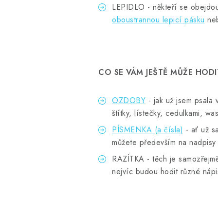
LEPIDLO - někteří se obejdou 
oboustrannou lepicí pásku
ne
CO SE VÁM JEŠTĚ MŮŽE HODIT
OZDOBY
- jak už jsem psala v
štítky, lístečky, cedulkami, w
PÍSMENKA (a čísla)
- ať už s
můžete především na nadpisy
RAZÍTKA - těch je samozřejmě
nejvíc budou hodit různé nápi