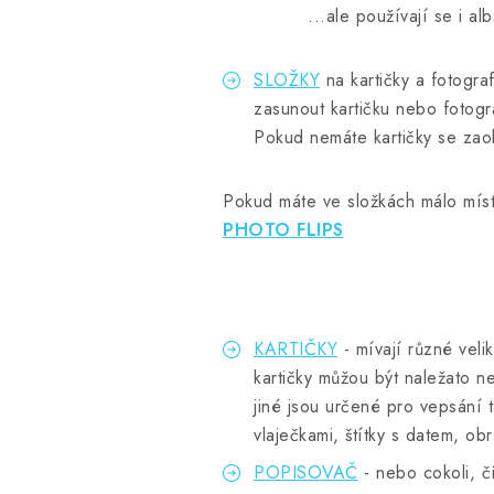
...ale používají se i alba
SLOŽKY
na kartičky a fotograf
zasunout kartičku nebo fotogra
Pokud nemáte kartičky se zaobl
Pokud máte ve složkách málo místa
PHOTO FLIPS
KARTIČKY
- mívají různé velik
kartičky můžou být naležato n
jiné jsou určené pro vepsání 
vlaječkami, štítky s datem, ob
POPISOVAČ
- nebo cokoli, č