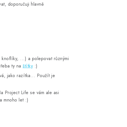
vat, doporučuji hlavně
, knoflíky, ...) a polepovat různými
 třeba ty na
štítky
:)
, jako razítka... Použít je
 Project Life se vám ale asi
na mnoho let :)