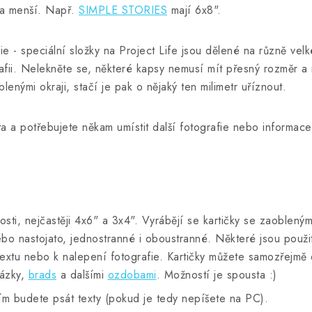
 menší. Např.
SIMPLE STORIES
mají 6x8".
ie - speciální složky na Project Life jsou dělené na různě velk
fii. Nelekněte se, některé kapsy nemusí mít přesný rozměr a mo
enými okraji, stačí je pak o nějaký ten milimetr uříznout.
 a potřebujete někam umístit další fotografie nebo informace,
osti, nejčastěji 4x6" a 3x4". Vyrábějí se kartičky se zaobleným
ebo nastojato, jednostranné i oboustranné. Některé jsou použ
textu nebo k nalepení fotografie. Kartičky můžete samozřejmě 
rázky,
brads
a dalšími
ozdobami
. Možností je spousta :)
ím budete psát texty (pokud je tedy nepíšete na PC).