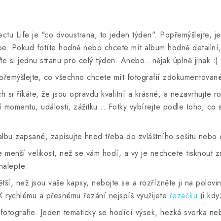
ectu Life je "co dvoustrana, to jeden týden". Popřemýšlejte, j
be. Pokud fotíte hodně nebo chcete mít album hodně detailní,
 si jednu stranu pro celý týden. Anebo...nějak úplně jinak :)
přemýšlejte, co všechno chcete mít fotografií zdokumentovan
ých si říkáte, že jsou opravdu kvalitní a krásné, a nezavrhuj
 momentu, události, zážitku... Fotky vybírejte podle toho, co 
albu zapsané, zapisujte hned třeba do zvláštního sešitu nebo
e menší velikost, než se vám hodí, a vy je nechcete tisknout z
nalepte.
tší, než jsou vaše kapsy, nebojte se a rozřízněte ji na polovin
K rychlému a přesnému řezání nejspíš využijete
řezačku
(i kdy
fotografie. Jeden tematicky se hodící výsek, hezká svorka ne