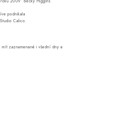
la roku 2009 Becky Higgins.
íve podnikala
Studio Calico.
ěji mít zaznamenané i všední dny a