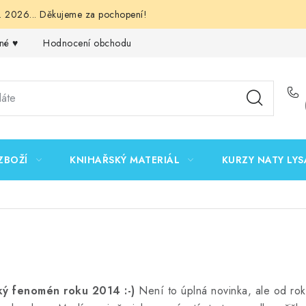
 2026... Děkujeme za pochopení!
né ♥️
Hodnocení obchodu
Obchodní podmínky
Podmínk
ZBOŽÍ
KNIHAŘSKÝ MATERIÁL
KURZY NATY LYS
ý fenomén roku 2014 :-)
Není to úplná novinka, ale od ro