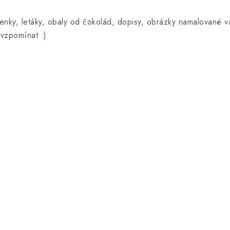
enky, letáky, obaly od čokolád, dopisy, obrázky namalované vaš
 vzpomínat :)