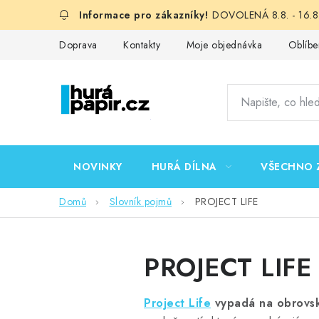
Přejít
DOVOLENÁ 8.8. - 16.8.
na
obsah
Doprava
Kontakty
Moje objednávka
Oblíbe
NOVINKY
HURÁ DÍLNA
VŠECHNO 
Domů
Slovník pojmů
PROJECT LIFE
PROJECT LIFE
Project Life
vypadá na obrovsk