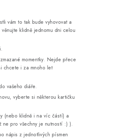
estli vám to tak bude vyhovovat a
 věnujte klidně jednomu dni celou
é.
te rozmazané momentky. Nejde přece
si chcete i za mnoho let
 do vašeho diáře.
novu, vyberte si některou kartičku
y (nebo klidně i na víc částí) a
ž ne pro všechny je nutností :) ).
bo nápis z jednotlivých písmen