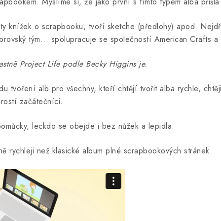
rapbookem. Myslíme si, že jako první s tímto typem alba přiš
ty knížek o scrapbooku, tvoří sketche (předlohy) apod. Nejdř
rovský tým... spolupracuje se společností American Crafts a 
lastně Project Life podle Becky Higgins je.
 tvoření alb pro všechny, kteří chtějí tvořit alba rychle, cht
rostí začátečníci.
omůcky, leckdo se obejde i bez nůžek a lepidla.
ně rychleji než klasické album plné scrapbookových stránek.