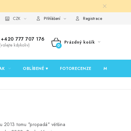
y ochrany osobních údajů
CZK
Ověřování recenzí
Jak nakupovat
Přihlášení
Registrace
+420 777 707 176
Prázdný košík
(volejte kdykoliv)
NÁKUPNÍ
KOŠÍK
AK
OBLÍBENÉ ♥️
FOTORECENZE
MOJE OBJED
ku 2013 tomu "propadá" většina