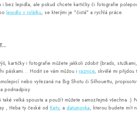
i bez lepidla, ale pokud chcete kartičky či fotografie polepo
bo
lepidlo v rolátku
, se kterými je "čistá" a rychlá práce.
...
ýš, kartičky i fotografie můžete jakkoli zdobit (brads, stužkami
ashi páskami... Hodit se vám můžou i
raznice
, skvělé mi přijdou
amolepicí nebo vyřezaná na Big Shotu či Silhouettu, propisotová
 a podnadpisy.
 také velká spousta a použít můžete samozřejmě všechna :) Na
sy , třeba ty české od
Kety
, a
datumovka
, kterou budete mít 