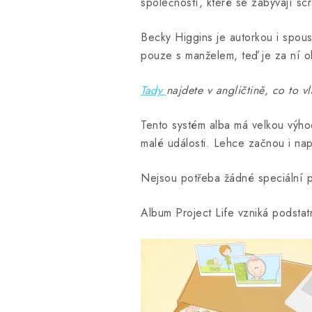
společností, které se zabývají sc
Becky Higgins je autorkou i spous
pouze s manželem, teď je za ní ob
Tady
najdete v angličtině, co to v
Tento systém alba má velkou výhodu
malé události. Lehce začnou i nap
Nejsou potřeba žádné speciální p
Album Project Life vzniká podstat