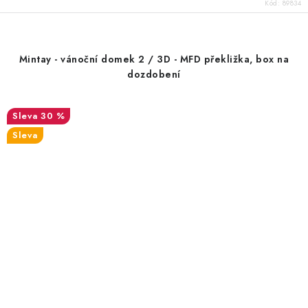
Kód:
89834
Mintay - vánoční domek 2 / 3D - MFD překližka, box na
dozdobení
30 %
Sleva