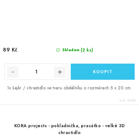
89 Kč
(2 ks)
Skladem
1x šejkr / chrastidlo ve tvaru obdélníku o rozměrech 5 x 20 cm.
Kód:
83289
KORA projects - pokladnička, prasátko - velké 3D
chrastidlo