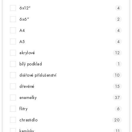
6x12"
4
6x6"
2
A4
4
A5
4
akrylové
12
bílý podklad
1
diářové příslušenství
10
dřevěné
15
enamelky
37
flitry
6
chrastidlo
20
kamínky
11