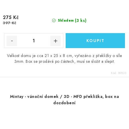
275 Kč
(3 ks)
Skladem
397 Kč
Velkost domu je cca 21 x 25 x 8 cm, vyřezáno z překližky o síle
3mm. Box se prodává po částech, musí se složit a slepit.
Kód:
89833
Mintay - vánoční domek / 3D - MFD překližka, box na
dozdobení