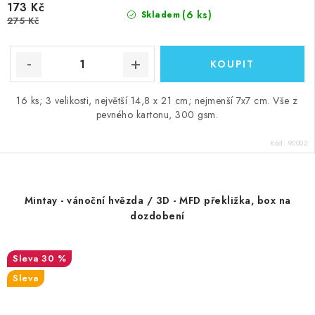
173 Kč
(6 ks)
Skladem
275 Kč
16 ks; 3 velikosti, největší 14,8 x 21 cm; nejmenší 7x7 cm. Vše z
pevného kartonu, 300 gsm.
Kód:
90002
Mintay - vánoční hvězda / 3D - MFD překližka, box na
dozdobení
30 %
Sleva