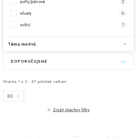
puffy/pěnové
2
siluety
6
svítící
1
Téma motivů
V
Ř
DOPORUČUJEME
ý
a
p
z
i
e
Stránka
1
z
2
-
47
položek celkem
s
n
3D
p
í
r
p
Zrušit všechny filtry
o
r
d
o
u
d