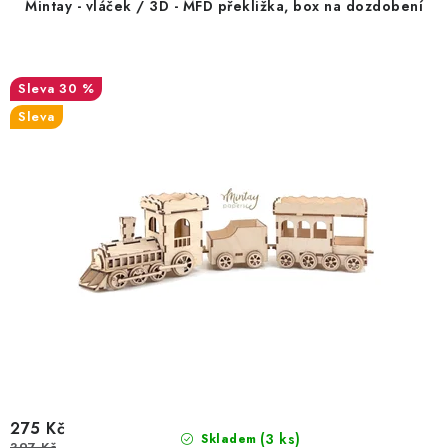
Mintay - vláček / 3D - MFD překližka, box na dozdobení
k
u
t
k
ů
t
30 %
ů
Sleva
275 Kč
(3 ks)
Skladem
397 Kč