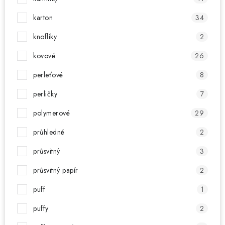
karton
34
knoflíky
2
kovové
26
perleťové
8
perličky
7
polymerové
29
průhledné
2
průsvitný
3
průsvitný papír
2
puff
1
puffy
2