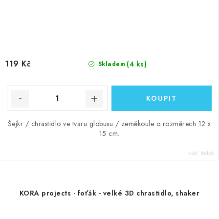
119 Kč
(4 ks)
Skladem
Šejkr / chrastidlo ve tvaru globusu / zeměkoule o rozměrech 12 x
15 cm.
Kód:
86148
KORA projects - foťák - velké 3D chrastidlo, shaker