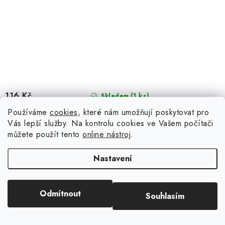
116 Kč
(1 ks)
Skladem
Používáme
cookies
, které nám umožňují poskytovat pro
Vás lepší služby. Na kontrolu cookies ve Vašem počítači
můžete použít tento
online nástroj
.
Šejkr / chrastidlo ve tvaru plavek o rozměrech 12,5 x 18 cm.
Nastavení
Kód:
82935
Odmítnout
Souhlasím
KORA projects - talíř, vidlička, nůž - velké 3D chrastidlo