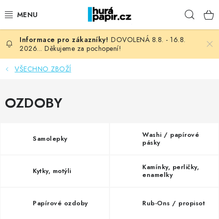
Přejít
Hleda
na
obsah
DOVOLENÁ 8.8. - 16.8.
NOVINKY
2026... Děkujeme za pochopení!
HURÁ DÍLNA
VŠECHNO ZBOŽÍ
VŠECHNO ZBOŽÍ
OZDOBY
KNIHAŘSKÝ MATERIÁL
Washi / papírové
Samolepky
pásky
KURZY NATY LYSAK
Kamínky, perličky,
OBLÍBENÉ ♥️
Kytky, motýli
enamelky
FOTORECENZE
Papírové ozdoby
Rub-Ons / propisot