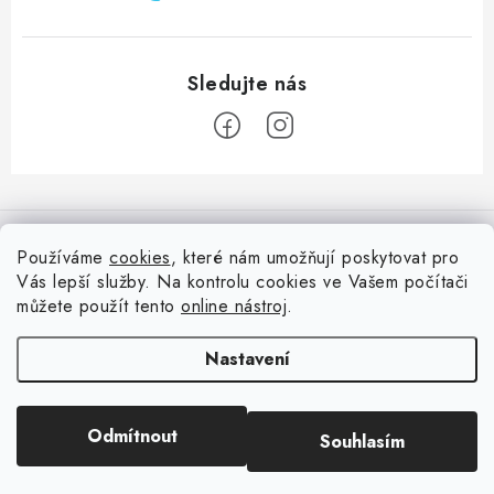
Z
á
Informace pro vás
p
Používáme
cookies
, které nám umožňují poskytovat pro
a
Vás lepší služby. Na kontrolu cookies ve Vašem počítači
Doprava
Nepřehlédněte
t
můžete použít tento
online nástroj
.
Kontakty
í
Blog s nápady a návody
Facebook
Nastavení
Moje objednávka
Slovník pojmů, české návody
Oblíbené ♥️
Copyright 2026
HuráPapír.cz
. Všechna práva vyhrazena.
Upravit nastavení
Hurá TÝM
Odmítnout
Souhlasím
cookies
Hodnocení obchodu
Reklamace a vrácení zboží
Vytvořil Shoptet
Obchodní podmínky