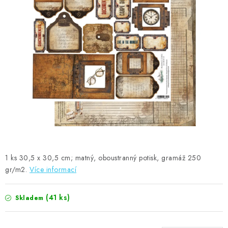
MOJE OBJEDNÁVKA
ZNAČKY
Doprava
Kontakty
Moje objednávka
Oblíbené ♥️
Hodnocení obchodu
Obchodní podmínky
Podmínky ochrany osobních údajů
Ověřování recenzí
Jak nakupovat
1 ks 30,5 x 30,5 cm; matný, oboustranný potisk, gramáž 250
gr/m2.
Více informací
(41 ks)
Skladem