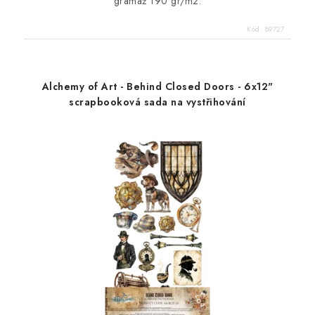
gramáž 190 gr/m2.
Kód:
89727
Alchemy of Art - Behind Closed Doors - 6x12"
scrapbooková sada na vystřihování