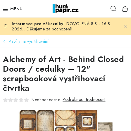
Přejít
Hleda
na
obsah
DOVOLENÁ 8.8. - 16.8.
NOVINKY
2026... Děkujeme za pochopení!
HURÁ DÍLNA
Papíry na vystřihování
VŠECHNO ZBOŽÍ
Alchemy of Art - Behind Closed
Doors / cedulky – 12"
KNIHAŘSKÝ MATERIÁL
scrapbooková vystřihovací
čtvrtka
KURZY NATY LYSAK
Podrobnosti hodnocení
Neohodnoceno
OBLÍBENÉ ♥️
FOTORECENZE