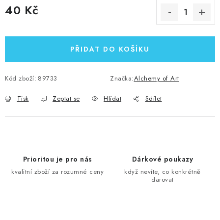
40 Kč
Měrná cena:
PŘIDAT DO KOŠÍKU
Kód zboží:
89733
Značka:
Alchemy of Art
Tisk
Zeptat se
Hlídat
Sdílet
Prioritou je pro nás
Dárkové poukazy
kvalitní zboží za rozumné ceny
když nevíte, co konkrétně
darovat