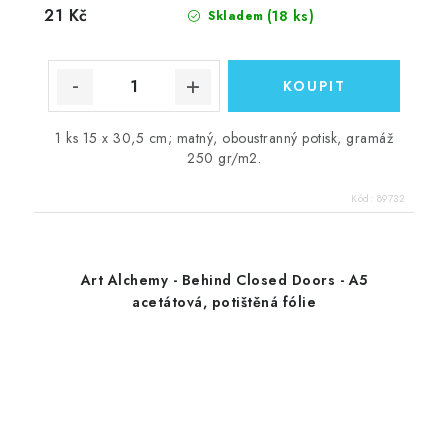
21 Kč
(18 ks)
Skladem
1 ks 15 x 30,5 cm; matný, oboustranný potisk, gramáž
250 gr/m2.
Kód:
89732
Art Alchemy - Behind Closed Doors - A5
acetátová, potištěná fólie