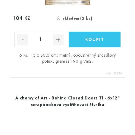
104 Kč
(2 ks)
skladem
6 ks; 15 x 30,5 cm; matný, oboustranný zrcadlový
potisk, gramáž 190 gr/m2.
Kód:
89730
Alchemy of Art - Behind Closed Doors 11 - 6x12"
scrapbooková vystřihovací čtvrtka