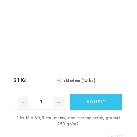
21 Kč
(15 ks)
skladem
1 ks 15 x 30,5 cm; matný, oboustranný potisk, gramáž
250 gr/m2.
Kód:
89731