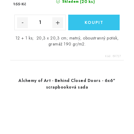
(20 ks)
Skladem
155 Kč
12 + 1 ks; 20,3 x 20,3 cm; matný, oboustranný potisk,
gramáž 190 gr/m2.
Kód:
89727
Alchemy of Art - Behind Closed Doors - 6x6"
scrapbooková sada