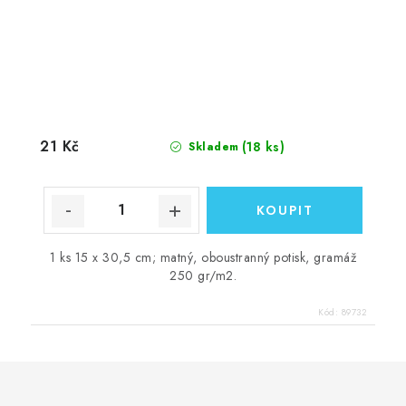
21 Kč
(18 ks)
Skladem
1 ks 15 x 30,5 cm; matný, oboustranný potisk, gramáž
250 gr/m2.
Kód:
89732