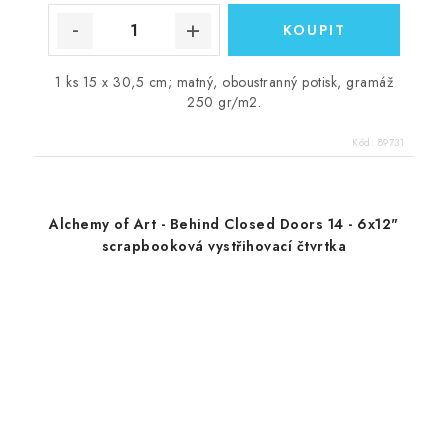
1 ks 15 x 30,5 cm; matný, oboustranný potisk, gramáž
250 gr/m2.
Kód:
89731
Alchemy of Art - Behind Closed Doors 14 - 6x12"
scrapbooková vystřihovací čtvrtka