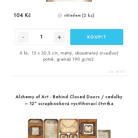
104 Kč
(2 ks)
skladem
6 ks; 15 x 30,5 cm; matný, oboustranný zrcadlový
potisk, gramáž 190 gr/m2.
Kód:
89730
Alchemy of Art - Behind Closed Doors / cedulky
– 12" scrapbooková vystřihovací čtvrtka