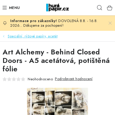
Přejít
Hleda
na
obsah
DOVOLENÁ 8.8. - 16.8.
NOVINKY
2026... Děkujeme za pochopení!
HURÁ DÍLNA
Speciální, rýžové papíry, acetát
VŠECHNO ZBOŽÍ
Art Alchemy - Behind Closed
Doors - A5 acetátová, potištěná
KNIHAŘSKÝ MATERIÁL
fólie
KURZY NATY LYSAK
Podrobnosti hodnocení
Neohodnoceno
OBLÍBENÉ ♥️
FOTORECENZE