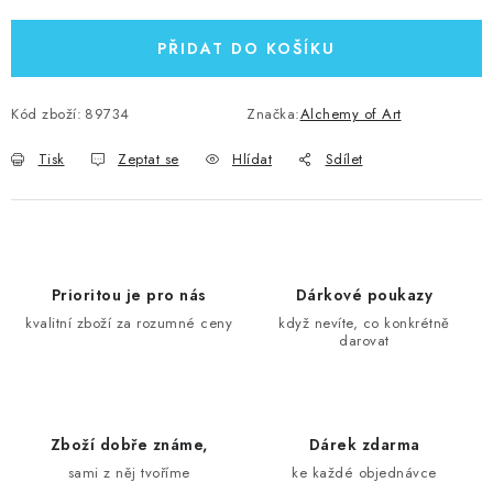
PŘIDAT DO KOŠÍKU
Kód zboží:
89734
Značka:
Alchemy of Art
Tisk
Zeptat se
Hlídat
Sdílet
Prioritou je pro nás
Dárkové poukazy
kvalitní zboží za rozumné ceny
když nevíte, co konkrétně
darovat
Zboží dobře známe,
Dárek zdarma
sami z něj tvoříme
ke každé objednávce