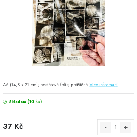
MOJE OBJEDNÁVKA
ZNAČKY
Doprava
Kontakty
Moje objednávka
Oblíbené ♥️
Hodnocení obchodu
Obchodní podmínky
Podmínky ochrany osobních údajů
Ověřování recenzí
Jak nakupovat
A5 (14,8 x 21 cm); acetátová folie, potištěná
Více informací
(10 ks)
Skladem
37 Kč
Měrná cena: