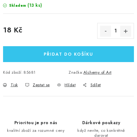
(13 ks)
Skladem
18 Kč
Měrná cena:
PŘIDAT DO KOŠÍKU
Kód zboží:
85681
Značka:
Alchemy of Art
Tisk
Zeptat se
Hlídat
Sdílet
Prioritou je pro nás
Dárkové poukazy
kvalitní zboží za rozumné ceny
když nevíte, co konkrétně
darovat