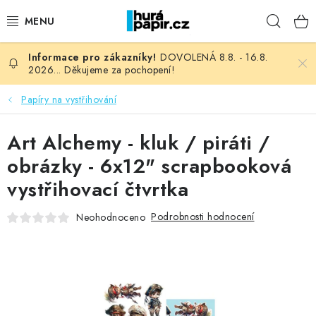
Přejít
Hleda
na
obsah
DOVOLENÁ 8.8. - 16.8.
NOVINKY
2026... Děkujeme za pochopení!
HURÁ DÍLNA
Papíry na vystřihování
VŠECHNO ZBOŽÍ
Art Alchemy - kluk / piráti /
obrázky - 6x12" scrapbooková
KNIHAŘSKÝ MATERIÁL
vystřihovací čtvrtka
KURZY NATY LYSAK
Podrobnosti hodnocení
Neohodnoceno
OBLÍBENÉ ♥️
FOTORECENZE