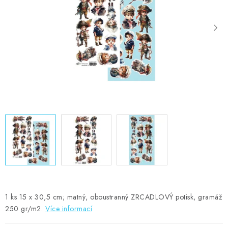
MOJE OBJEDNÁVKA
ZNAČKY
Doprava
Kontakty
Moje objednávka
Oblíbené ♥️
Hodnocení obchodu
Obchodní podmínky
Podmínky ochrany osobních údajů
Ověřování recenzí
Jak nakupovat
1 ks 15 x 30,5 cm; matný, oboustranný ZRCADLOVÝ potisk, gramáž
250 gr/m2.
Více informací