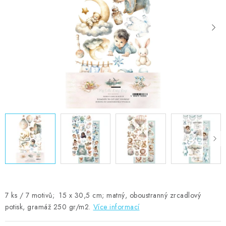
MOJE OBJEDNÁVKA
ZNAČKY
Doprava
Kontakty
Moje objednávka
Oblíbené ♥️
Hodnocení obchodu
Obchodní podmínky
Podmínky ochrany osobních údajů
Ověřování recenzí
Jak nakupovat
7 ks / 7 motivů; 15 x 30,5 cm; matný, oboustranný zrcadlový
potisk, gramáž 250 gr/m2.
Více informací