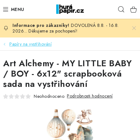
Přejít
Hleda
na
obsah
DOVOLENÁ 8.8. - 16.8.
NOVINKY
2026... Děkujeme za pochopení!
HURÁ DÍLNA
Papíry na vystřihování
VŠECHNO ZBOŽÍ
Art Alchemy - MY LITTLE BABY
/ BOY - 6x12" scrapbooková
KNIHAŘSKÝ MATERIÁL
sada na vystřihování
KURZY NATY LYSAK
Podrobnosti hodnocení
Neohodnoceno
OBLÍBENÉ ♥️
FOTORECENZE