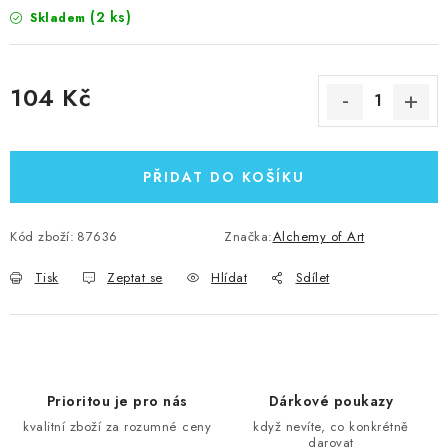
(2 ks)
Skladem
104 Kč
Měrná cena:
PŘIDAT DO KOŠÍKU
Kód zboží:
87636
Značka:
Alchemy of Art
Tisk
Zeptat se
Hlídat
Sdílet
Prioritou je pro nás
Dárkové poukazy
kvalitní zboží za rozumné ceny
když nevíte, co konkrétně
darovat