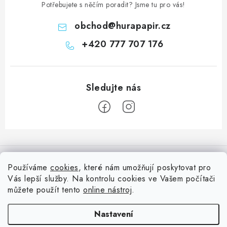
Potřebujete s něčím poradit? Jsme tu pro vás!
obchod
@
hurapapir.cz
+420 777 707 176
Z
á
Informace pro vás
p
Používáme
cookies
, které nám umožňují poskytovat pro
a
Vás lepší služby. Na kontrolu cookies ve Vašem počítači
Doprava
Nepřehlédněte
t
můžete použít tento
online nástroj
.
Kontakty
í
Blog s nápady a návody
Facebook
Nastavení
Moje objednávka
Slovník pojmů, české návody