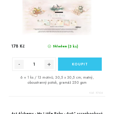
178 Kč
(3 ks)
Skladem
6 + 1 ks / 13 motivů; 30,5 x 30,5 cm; matný,
oboustranný potisk, gramáž 250 gsm
Kód:
87634
Art Alchemy - My Little Baby - 6x6" scrapbooková