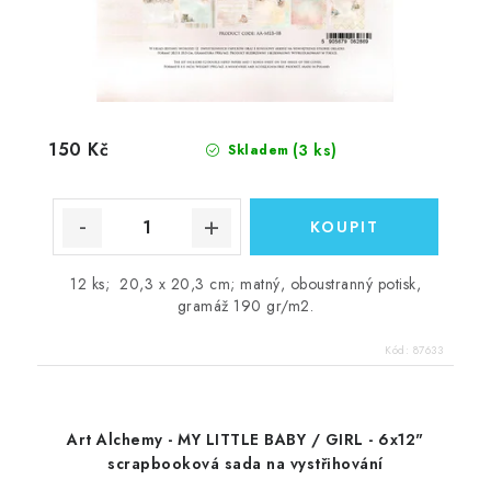
150 Kč
(3 ks)
Skladem
12 ks; 20,3 x 20,3 cm; matný, oboustranný potisk,
gramáž 190 gr/m2.
Kód:
87633
Art Alchemy - MY LITTLE BABY / GIRL - 6x12"
scrapbooková sada na vystřihování