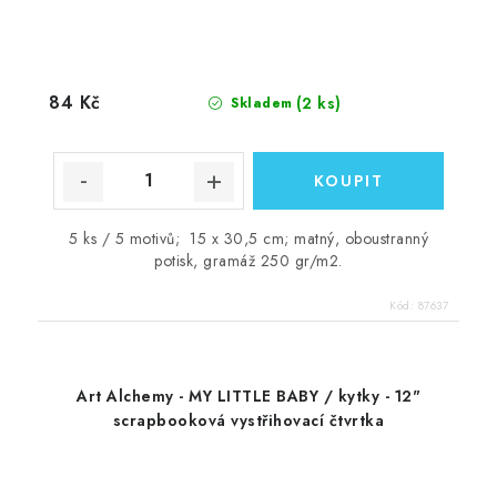
84 Kč
(2 ks)
Skladem
5 ks / 5 motivů; 15 x 30,5 cm; matný, oboustranný
potisk, gramáž 250 gr/m2.
Kód:
87637
Art Alchemy - MY LITTLE BABY / kytky - 12"
scrapbooková vystřihovací čtvrtka