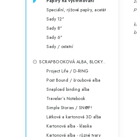
Papíry na vystřihování
z
p
Speciální, rýžové papíry, acetát
Sady 12"
k
Sady 8"
b
Sady 6"
Sady / ostatní
SCRAPBOOKOVÁ ALBA, BLOKY...
Project Life / D-RING
Post Bound / šroubová alba
Snapload binding alba
Traveler´s Notebook
Simple Stories / SN@P!
Látková a kartonová 3D alba
Kartonová alba - klasika
Kartonová alba - různé tvary