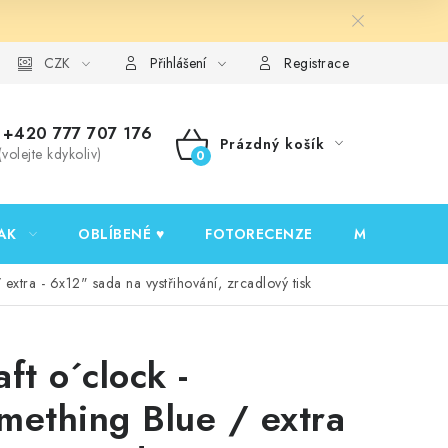
y ochrany osobních údajů
CZK
Ověřování recenzí
Jak nakupovat
Přihlášení
Registrace
+420 777 707 176
Prázdný košík
(volejte kdykoliv)
NÁKUPNÍ
KOŠÍK
AK
OBLÍBENÉ ♥️
FOTORECENZE
MOJE OBJED
 extra - 6x12" sada na vystřihování, zrcadlový tisk
aft o´clock -
mething Blue / extra