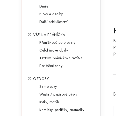
Diáře
Bloky a deníky
Další příslušenství
VŠE NA PŘÁNÍČKA
B
Přáníčkové polotovary
P
Celofánové obaly
P
Textová přáníčková razítka
Potištěné sady
OZDOBY
Samolepky
B
Washi / papírové pásky
Kytky, motýli
Kamínky, perličky, enamelky