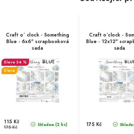
Craft o´ clock - Something
Craft o´clock - So
Blue - 6x6" scrapbooková
Blue - 12x12" scra
sada
sada
34 %
Sleva
115 Kč
175 Kč
(2 ks)
Skladem
Sklade
175 Kč