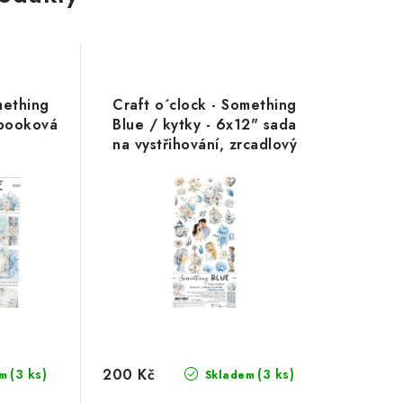
mething
Craft o´clock - Something
pbooková
Blue / kytky - 6x12" sada
na vystřihování, zrcadlový
tisk
200 Kč
(3 ks)
(3 ks)
m
Skladem