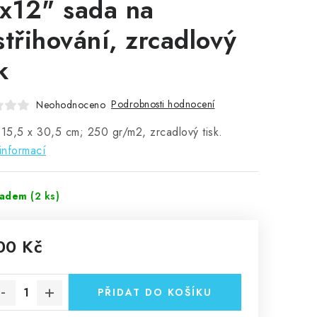
6x12" sada na
střihování, zrcadlový
k
Podrobnosti hodnocení
Neohodnoceno
 15,5 x 30,5 cm; 250 gr/m2, zrcadlový tisk.
informací
ladem
(2 ks)
00 Kč
rná cena:
PŘIDAT DO KOŠÍKU