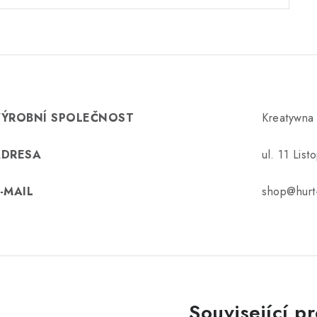
VÝROBNÍ SPOLEČNOST
Kreatywna
ADRESA
ul. 11 Lis
-MAIL
shop@hurt-
Související p