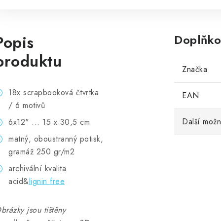
Popis
Doplňko
produktu
Značka
18x scrapbooková čtvrtka
EAN
/ 6 motivů
Další možn
6x12" ... 15 x 30,5 cm
matný, oboustranný potisk,
gramáž 250 gr/m2
archivální kvalita
acid&
lignin free
brázky jsou tištěny