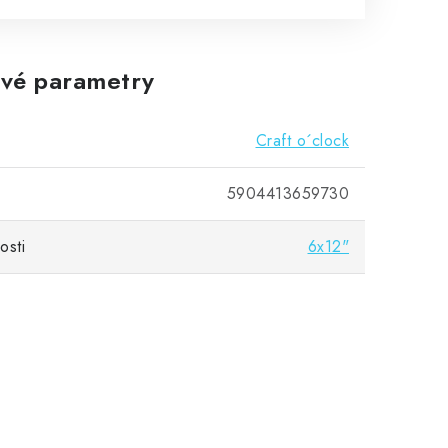
vé parametry
Craft o´clock
5904413659730
osti
6x12"