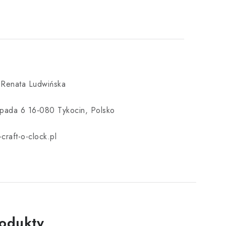
 Renata Ludwińska
topada 6 16‑080 Tykocin, Polsko
craft-o-clock.pl
rodukty