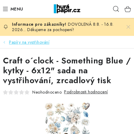
Přejít
Hleda
na
obsah
DOVOLENÁ 8.8. - 16.8.
NOVINKY
2026... Děkujeme za pochopení!
HURÁ DÍLNA
Papíry na vystřihování
VŠECHNO ZBOŽÍ
Craft o´clock - Something Blue /
kytky - 6x12" sada na
KNIHAŘSKÝ MATERIÁL
vystřihování, zrcadlový tisk
KURZY NATY LYSAK
Podrobnosti hodnocení
Neohodnoceno
OBLÍBENÉ ♥️
FOTORECENZE