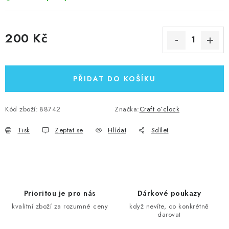
200 Kč
Měrná cena:
PŘIDAT DO KOŠÍKU
Kód zboží:
88742
Značka:
Craft o´clock
Tisk
Zeptat se
Hlídat
Sdílet
Prioritou je pro nás
Dárkové poukazy
kvalitní zboží za rozumné ceny
když nevíte, co konkrétně
darovat