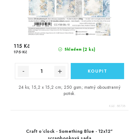
115 Kč
(2 ks)
Skladem
175 Kč
24 ks; 15,2 x 15,2 cm; 250 gsm; matný oboustranný
potisk.
Kód:
88738
Craft o´clock - Something Blue - 12x12"
scrapbooková sada