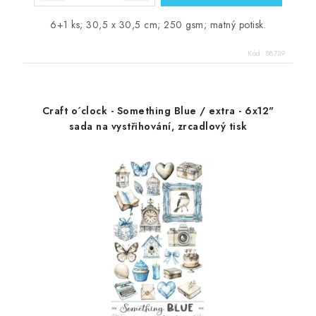
6+1 ks; 30,5 x 30,5 cm; 250 gsm; matný potisk.
Kód:
88739
Craft o´clock - Something Blue / extra - 6x12"
sada na vystřihování, zrcadlový tisk