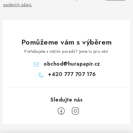
osobních údajů
.
Pomůžeme vám s výběrem
Potřebujete s něčím poradit? Jsme tu pro vás!
obchod
@
hurapapir.cz
+420 777 707 176
Z