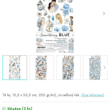
MOJE OBJEDNÁVKA
ZNAČKY
Doprava
Kontakty
Moje objednávka
Oblíbené ♥️
Hodnocení obchodu
Obchodní podmínky
Podmínky ochrany osobních údajů
Ověřování recenzí
Jak nakupovat
18 ks; 15,5 x 30,5 cm; 250 gr/m2, zrcadlový tisk.
Více informací
(3 ks)
Skladem