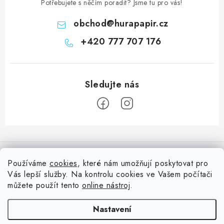
Potřebujete s něčím poradit? Jsme tu pro vás!
obchod
@
hurapapir.cz
+420 777 707 176
Z
á
Informace pro vás
p
Používáme
cookies
, které nám umožňují poskytovat pro
a
Vás lepší služby. Na kontrolu cookies ve Vašem počítači
Doprava
Nepřehlédněte
t
můžete použít tento
online nástroj
.
Kontakty
í
Blog s nápady a návody
Facebook
Nastavení
Moje objednávka
Slovník pojmů, české návody