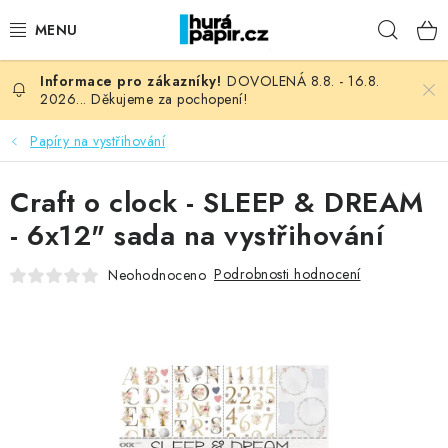
Přejít
Hleda
na
obsah
DOVOLENÁ 8.8. - 16.8.
NOVINKY
2026... Děkujeme za pochopení!
HURÁ DÍLNA
Papíry na vystřihování
VŠECHNO ZBOŽÍ
Craft o clock - SLEEP & DREAM
- 6x12" sada na vystřihování
KNIHAŘSKÝ MATERIÁL
Podrobnosti hodnocení
Neohodnoceno
KURZY NATY LYSAK
OBLÍBENÉ ♥️
FOTORECENZE