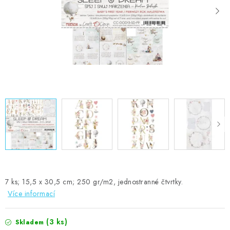
MOJE OBJEDNÁVKA
ZNAČKY
Doprava
Kontakty
Moje objednávka
Oblíbené ♥️
Hodnocení obchodu
Obchodní podmínky
Podmínky ochrany osobních údajů
Ověřování recenzí
Jak nakupovat
7 ks; 15,5 x 30,5 cm; 250 gr/m2, jednostranné čtvrtky.
Více informací
(3 ks)
Skladem