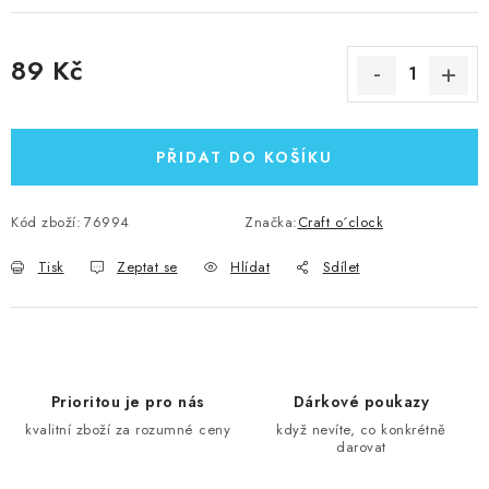
89 Kč
Měrná cena:
PŘIDAT DO KOŠÍKU
Kód zboží:
76994
Značka:
Craft o´clock
Tisk
Zeptat se
Hlídat
Sdílet
Prioritou je pro nás
Dárkové poukazy
kvalitní zboží za rozumné ceny
když nevíte, co konkrétně
darovat