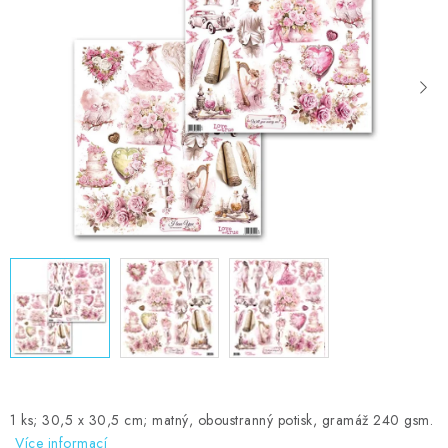
MOJE OBJEDNÁVKA
ZNAČKY
Doprava
Kontakty
Moje objednávka
Oblíbené ♥️
Hodnocení obchodu
Obchodní podmínky
Podmínky ochrany osobních údajů
Ověřování recenzí
Jak nakupovat
1 ks; 30,5 x 30,5 cm; matný, oboustranný potisk, gramáž 240 gsm.
Více informací