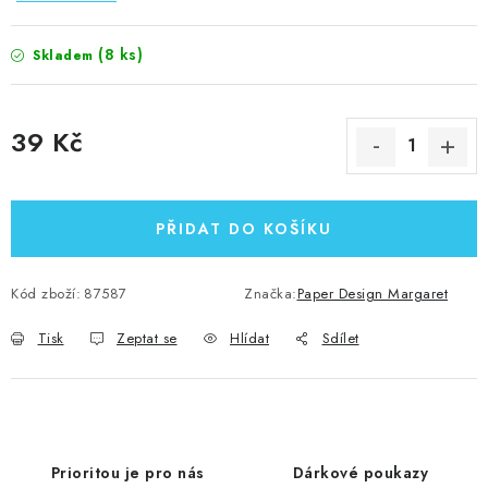
(8 ks)
Skladem
39 Kč
Měrná cena:
PŘIDAT DO KOŠÍKU
Kód zboží:
87587
Značka:
Paper Design Margaret
Tisk
Zeptat se
Hlídat
Sdílet
Prioritou je pro nás
Dárkové poukazy