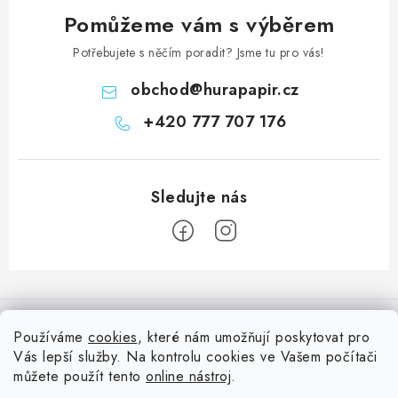
Pomůžeme vám s výběrem
Potřebujete s něčím poradit? Jsme tu pro vás!
obchod
@
hurapapir.cz
+420 777 707 176
Z
á
Informace pro vás
p
Používáme
cookies
, které nám umožňují poskytovat pro
a
Vás lepší služby. Na kontrolu cookies ve Vašem počítači
Doprava
Nepřehlédněte
t
můžete použít tento
online nástroj
.
Kontakty