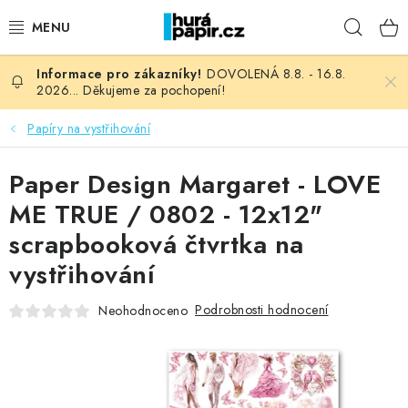
Přejít
Hleda
na
obsah
DOVOLENÁ 8.8. - 16.8.
NOVINKY
2026... Děkujeme za pochopení!
HURÁ DÍLNA
Papíry na vystřihování
VŠECHNO ZBOŽÍ
Paper Design Margaret - LOVE
ME TRUE / 0802 - 12x12"
KNIHAŘSKÝ MATERIÁL
scrapbooková čtvrtka na
vystřihování
KURZY NATY LYSAK
Podrobnosti hodnocení
Neohodnoceno
OBLÍBENÉ ♥️
FOTORECENZE