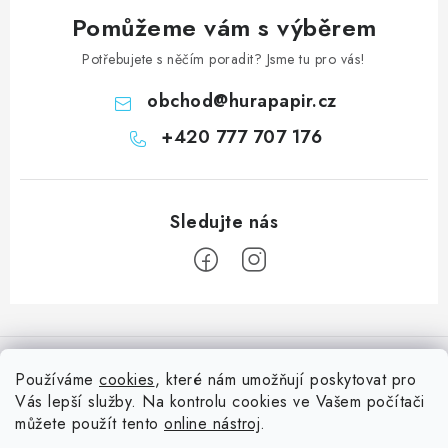
Pomůžeme vám s výběrem
Potřebujete s něčím poradit? Jsme tu pro vás!
obchod
@
hurapapir.cz
+420 777 707 176
Z
á
Informace pro vás
p
Používáme
cookies
, které nám umožňují poskytovat pro
a
Vás lepší služby. Na kontrolu cookies ve Vašem počítači
Doprava
Nepřehlédněte
t
můžete použít tento
online nástroj
.
Kontakty