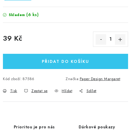
(6 ks)
Skladem
39 Kč
Měrná cena:
PŘIDAT DO KOŠÍKU
Kód zboží:
87586
Značka:
Paper Design Margaret
Tisk
Zeptat se
Hlídat
Sdílet
Prioritou je pro nás
Dárkové poukazy