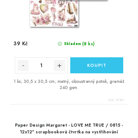
39 Kč
(8 ks)
Skladem
1 ks; 30,5 x 30,5 cm; matný, oboustranný potisk, gramáž
240 gsm.
Kód:
87587
Paper Design Margaret - LOVE ME TRUE / 0815 -
12x12" scrapbooková čtvrtka na vystřihování