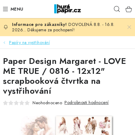
Přejít
Hleda
na
obsah
DOVOLENÁ 8.8. - 16.8.
NOVINKY
2026... Děkujeme za pochopení!
HURÁ DÍLNA
Papíry na vystřihování
VŠECHNO ZBOŽÍ
Paper Design Margaret - LOVE
ME TRUE / 0816 - 12x12"
KNIHAŘSKÝ MATERIÁL
scrapbooková čtvrtka na
vystřihování
KURZY NATY LYSAK
Podrobnosti hodnocení
Neohodnoceno
OBLÍBENÉ ♥️
FOTORECENZE