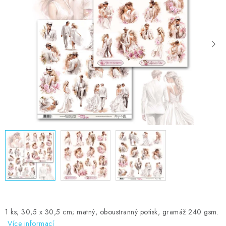
MOJE OBJEDNÁVKA
ZNAČKY
Doprava
Kontakty
Moje objednávka
Oblíbené ♥️
Hodnocení obchodu
Obchodní podmínky
Podmínky ochrany osobních údajů
Ověřování recenzí
Jak nakupovat
1 ks; 30,5 x 30,5 cm; matný, oboustranný potisk, gramáž 240 gsm.
Více informací