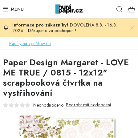
Přejít
Hleda
na
obsah
DOVOLENÁ 8.8. - 16.8.
NOVINKY
2026... Děkujeme za pochopení!
HURÁ DÍLNA
Papíry na vystřihování
VŠECHNO ZBOŽÍ
Paper Design Margaret - LOVE
ME TRUE / 0815 - 12x12"
KNIHAŘSKÝ MATERIÁL
scrapbooková čtvrtka na
vystřihování
KURZY NATY LYSAK
Podrobnosti hodnocení
Neohodnoceno
OBLÍBENÉ ♥️
FOTORECENZE