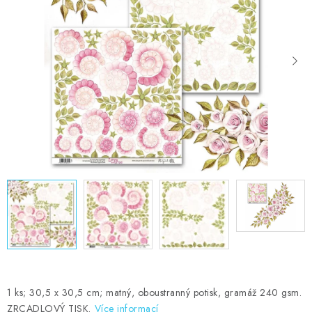
MOJE OBJEDNÁVKA
ZNAČKY
Doprava
Kontakty
Moje objednávka
Oblíbené ♥️
Hodnocení obchodu
Obchodní podmínky
Podmínky ochrany osobních údajů
Ověřování recenzí
Jak nakupovat
1 ks; 30,5 x 30,5 cm; matný, oboustranný potisk, gramáž 240 gsm.
ZRCADLOVÝ TISK.
Více informací