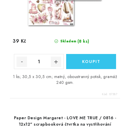
39 Kč
(8 ks)
Skladem
1 ks; 30,5 x 30,5 cm; matný, oboustranný potisk, gramáž
240 gsm.
Kód:
87587
Paper Design Margaret - LOVE ME TRUE / 0816 -
12x12" scrapbooková čtvrtka na vystřihování