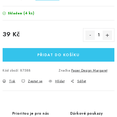
(4 ks)
Skladem
39 Kč
Měrná cena:
PŘIDAT DO KOŠÍKU
Kód zboží:
87588
Značka:
Paper Design Margaret
Tisk
Zeptat se
Hlídat
Sdílet
Prioritou je pro nás
Dárkové poukazy