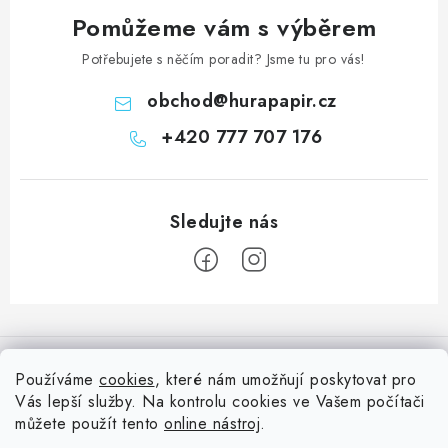
Pomůžeme vám s výběrem
Potřebujete s něčím poradit? Jsme tu pro vás!
obchod
@
hurapapir.cz
+420 777 707 176
Z
á
Informace pro vás
p
Používáme
cookies
, které nám umožňují poskytovat pro
a
Vás lepší služby. Na kontrolu cookies ve Vašem počítači
Doprava
Nepřehlédněte
t
můžete použít tento
online nástroj
.
Kontakty