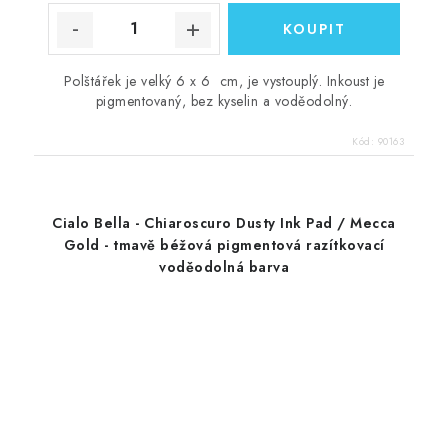
Polštářek je velký 6 x 6 cm, je vystouplý. Inkoust je
pigmentovaný, bez kyselin a voděodolný.
Kód:
90163
Cialo Bella - Chiaroscuro Dusty Ink Pad / Mecca
Gold - tmavě béžová pigmentová razítkovací
voděodolná barva