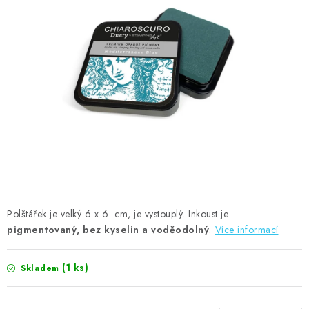
MOJE OBJEDNÁVKA
ZNAČKY
Doprava
Kontakty
Moje objednávka
Oblíbené ♥️
Hodnocení obchodu
Obchodní podmínky
Podmínky ochrany osobních údajů
Ověřování recenzí
Jak nakupovat
Polštářek je velký 6 x 6 cm, je vystouplý. Inkoust je
pigmentovaný, bez kyselin a voděodolný
.
Více informací
(1 ks)
Skladem