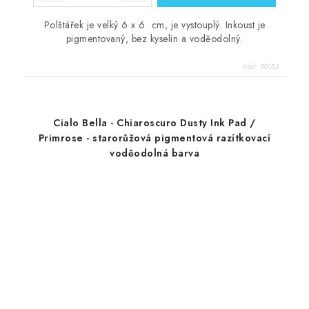
Polštářek je velký 6 x 6 cm, je vystouplý. Inkoust je
pigmentovaný, bez kyselin a voděodolný.
Kód:
90153
Cialo Bella - Chiaroscuro Dusty Ink Pad /
Primrose - starorůžová pigmentová razítkovací
voděodolná barva