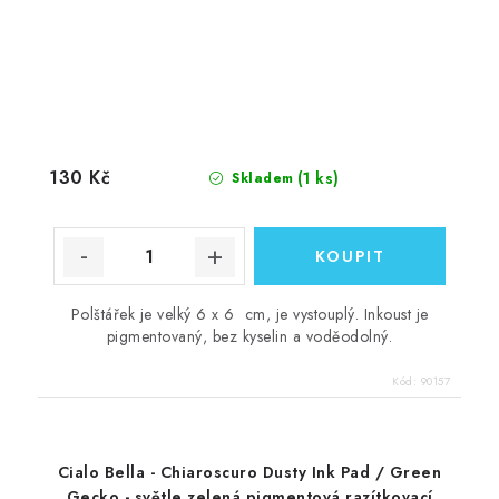
130 Kč
(1 ks)
Skladem
Polštářek je velký 6 x 6 cm, je vystouplý. Inkoust je
pigmentovaný, bez kyselin a voděodolný.
Kód:
90157
Cialo Bella - Chiaroscuro Dusty Ink Pad / Green
Gecko - světle zelená pigmentová razítkovací