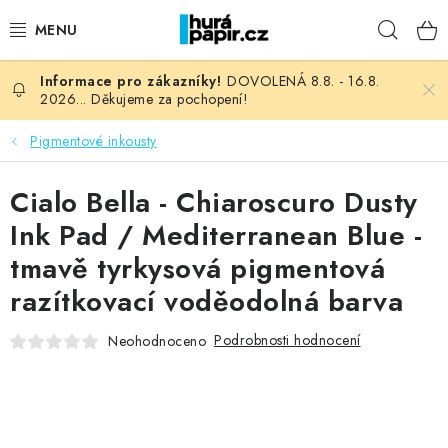
Přejít
Hleda
na
obsah
DOVOLENÁ 8.8. - 16.8.
NOVINKY
2026... Děkujeme za pochopení!
HURÁ DÍLNA
Pigmentové inkousty
VŠECHNO ZBOŽÍ
Cialo Bella - Chiaroscuro Dusty
Ink Pad / Mediterranean Blue -
KNIHAŘSKÝ MATERIÁL
tmavě tyrkysová pigmentová
razítkovací voděodolná barva
KURZY NATY LYSAK
Podrobnosti hodnocení
Neohodnoceno
OBLÍBENÉ ♥️
FOTORECENZE