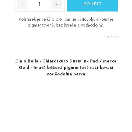
Polštářek je velký 6 x 6 cm, je vystouplý. Inkoust je
pigmentovaný, bez kyselin a voděodolný.
Kód:
90156
Cialo Bella - Chiaroscuro Dusty Ink Pad / Mecca
Gold - tmavě béžová pigmentová razítkovací
voděodolná barva