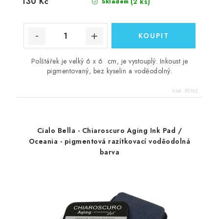
130 Kč
(2 ks)
Skladem
Polštářek je velký 6 x 6 cm, je vystouplý. Inkoust je
pigmentovaný, bez kyselin a voděodolný.
Kód:
90162
Cialo Bella - Chiaroscuro Aging Ink Pad /
Oceania - pigmentová razítkovací voděodolná
barva