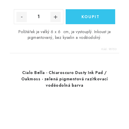
Polštářek je velký 6 x 6 cm, je vystouplý. Inkoust je
pigmentovaný, bez kyselin a voděodolný.
Kód:
90153
Cialo Bella - Chiaroscuro Dusty Ink Pad /
Oakmoss - zelená pigmentová razítkovací
voděodolná barva