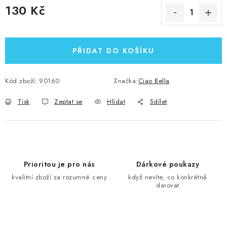
130 Kč
Měrná cena:
PŘIDAT DO KOŠÍKU
Kód zboží:
90160
Značka:
Ciao Bella
Tisk
Zeptat se
Hlídat
Sdílet
Prioritou je pro nás
Dárkové poukazy
kvalitní zboží za rozumné ceny
když nevíte, co konkrétně
darovat