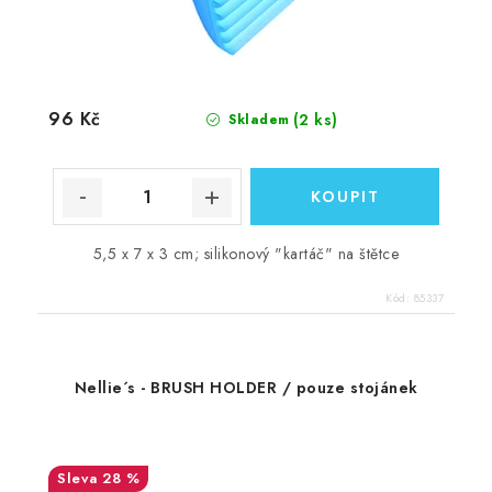
96 Kč
(2 ks)
Skladem
5,5 x 7 x 3 cm; silikonový "kartáč" na štětce
Kód:
85337
Nellie´s - BRUSH HOLDER / pouze stojánek
28 %