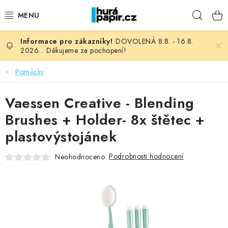
Přejít
Hleda
na
obsah
DOVOLENÁ 8.8. - 16.8.
NOVINKY
2026... Děkujeme za pochopení!
HURÁ DÍLNA
Pomůcky
VŠECHNO ZBOŽÍ
Vaessen Creative - Blending
Brushes + Holder- 8x štětec +
KNIHAŘSKÝ MATERIÁL
plastovýstojánek
KURZY NATY LYSAK
Podrobnosti hodnocení
Neohodnoceno
OBLÍBENÉ ♥️
FOTORECENZE