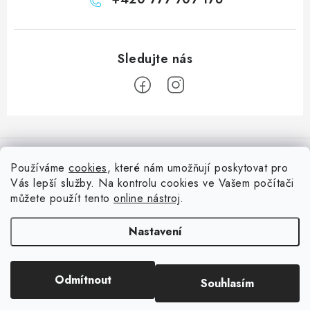
Z
á
Informace pro vás
p
Používáme
cookies
, které nám umožňují poskytovat pro
a
Vás lepší služby. Na kontrolu cookies ve Vašem počítači
Doprava
Nepřehlédněte
t
můžete použít tento
online nástroj
.
Kontakty
í
Blog s nápady a návody
Facebook
Nastavení
Moje objednávka
Slovník pojmů, české návody
Oblíbené ♥️
Copyright 2026
HuráPapír.cz
. Všechna práva vyhrazena.
Upravit nastavení
Hurá TÝM
Odmítnout
Souhlasím
cookies
Hodnocení obchodu
Reklamace a vrácení zboží
Vytvořil Shoptet