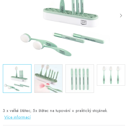
MOJE OBJEDNÁVKA
ZNAČKY
Doprava
Kontakty
Moje objednávka
Oblíbené ♥️
Hodnocení obchodu
Obchodní podmínky
Podmínky ochrany osobních údajů
Ověřování recenzí
Jak nakupovat
3 x velké štětec; 5x štětec na tupování + praktický stojánek.
Více informací