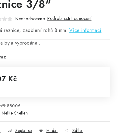
znice 3/8"
Podrobnosti hodnocení
Neohodnoceno
 raznice, zaoblení rohů 8 mm.
Více informací
ka byla vyprodána…
taz
07 Kč
rná cena:
ží:
88006
:
Nellie Snellen
k
Zeptat se
Hlídat
Sdílet