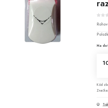
ra
Rohová
Polož
Na do
1
Mě
Kód zbo
Značka
Tis