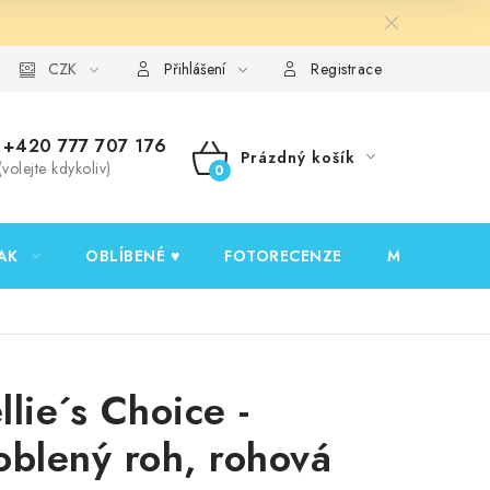
y ochrany osobních údajů
CZK
Ověřování recenzí
Jak nakupovat
Přihlášení
Registrace
+420 777 707 176
Prázdný košík
(volejte kdykoliv)
NÁKUPNÍ
KOŠÍK
AK
OBLÍBENÉ ♥️
FOTORECENZE
MOJE OBJED
llie´s Choice -
oblený roh, rohová