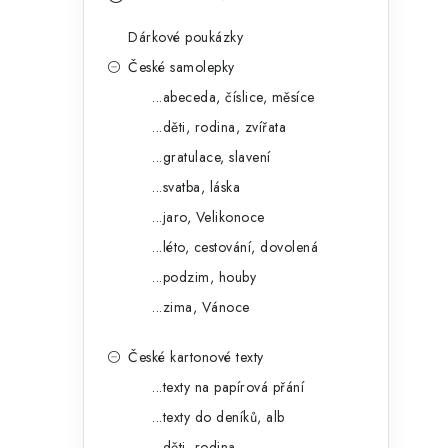
s
e
t
Dárkové poukázky
g
r
České samolepky
o
...abeceda, číslice, měsíce
a
r
...děti, rodina, zvířata
n
i
...gratulace, slavení
e
n
...svatba, láska
í
...jaro, Velikonoce
...léto, cestování, dovolená
p
...podzim, houby
a
...zima, Vánoce
n
České kartonové texty
e
...texty na papírová přání
l
...texty do deníků, alb
...děti, rodina