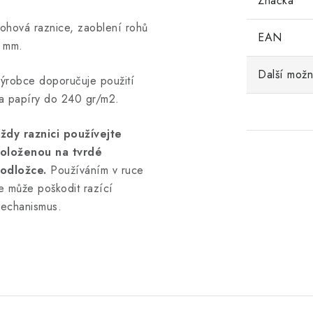
Značka
ohová raznice, zaoblení rohů
EAN
 mm.
Další možn
ýrobce doporučuje použití
a papíry do 240 gr/m2.
ždy raznici používejte
oloženou na tvrdé
odložce.
Používáním v ruce
e může poškodit razící
echanismus.