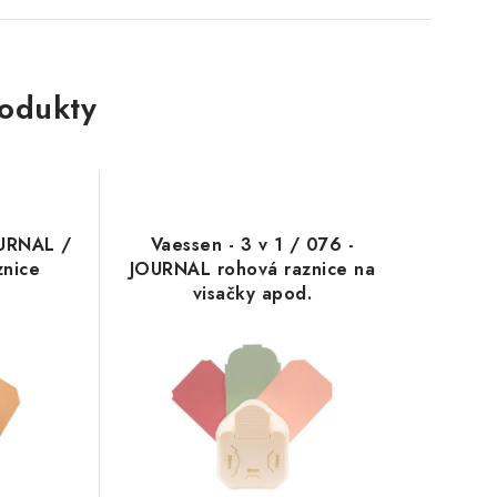
rodukty
OURNAL /
Vaessen - 3 v 1 / 076 -
znice
JOURNAL rohová raznice na
visačky apod.