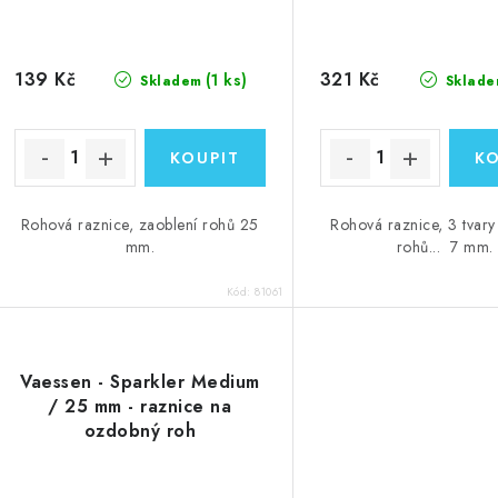
139 Kč
321 Kč
(1 ks)
Skladem
Sklade
Rohová raznice, zaoblení rohů 25
Rohová raznice, 3 tvary
mm.
rohů... 7 mm.
Kód:
81061
Vaessen - Sparkler Medium
/ 25 mm - raznice na
ozdobný roh