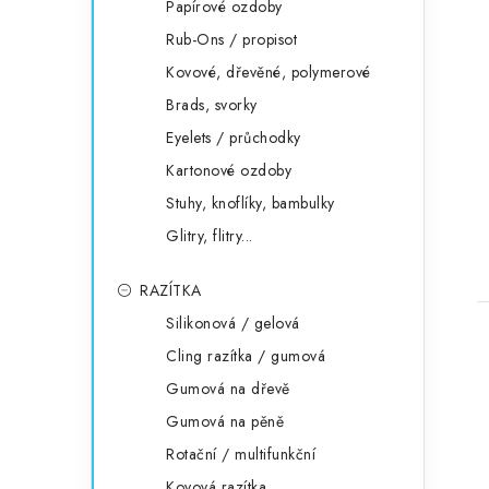
Papírové ozdoby
Rub-Ons / propisot
Kovové, dřevěné, polymerové
Brads, svorky
Eyelets / průchodky
Kartonové ozdoby
Stuhy, knoflíky, bambulky
Glitry, flitry...
RAZÍTKA
Silikonová / gelová
Cling razítka / gumová
Gumová na dřevě
Gumová na pěně
Rotační / multifunkční
Kovová razítka