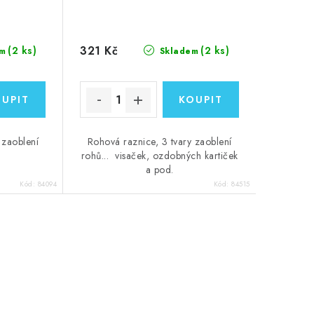
321 Kč
(2 ks)
(2 ks)
m
Skladem
 zaoblení
Rohová raznice, 3 tvary zaoblení
rohů... visaček, ozdobných kartiček
a pod.
Kód:
84094
Kód:
84515