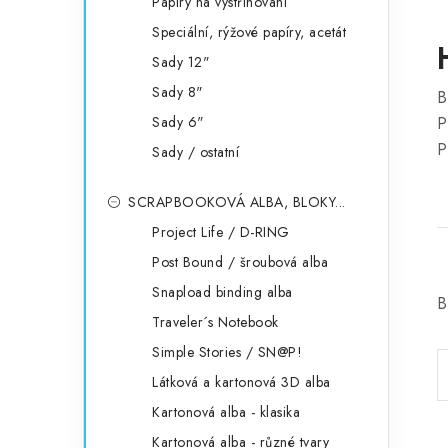
Papíry na vystřihování
Speciální, rýžové papíry, acetát
Sady 12"
Sady 8"
B
Sady 6"
P
P
Sady / ostatní
SCRAPBOOKOVÁ ALBA, BLOKY...
Project Life / D-RING
Post Bound / šroubová alba
Snapload binding alba
B
Traveler´s Notebook
Simple Stories / SN@P!
Látková a kartonová 3D alba
Kartonová alba - klasika
Kartonová alba - různé tvary