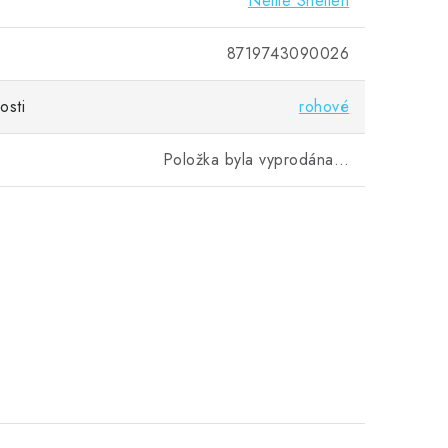
Nellie Snellen
8719743090026
osti
rohové
Položka byla vyprodána…