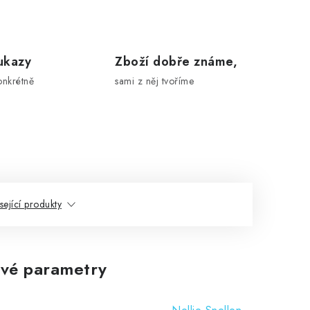
ukazy
Zboží dobře známe,
onkrétně
sami z něj tvoříme
sející produkty
vé parametry