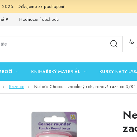
 2026... Děkujeme za pochopení!
né ♥️
Hodnocení obchodu
Obchodní podmínky
Podmínk
ZBOŽÍ
KNIHAŘSKÝ MATERIÁL
KURZY NATY LYS
Raznice
Nellie´s Choice - zaoblený roh, rohová raznice 3/8"
Ne
za