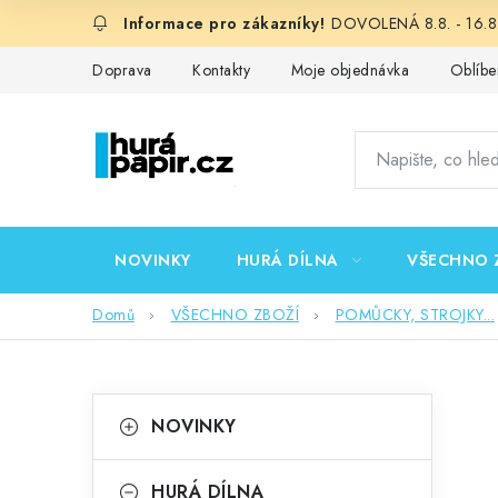
Přejít
DOVOLENÁ 8.8. - 16.8.
na
obsah
Doprava
Kontakty
Moje objednávka
Oblíbe
NOVINKY
HURÁ DÍLNA
VŠECHNO 
Domů
VŠECHNO ZBOŽÍ
POMŮCKY, STROJKY...
P
K
Přeskočit
NOVINKY
kategorie
a
o
t
HURÁ DÍLNA