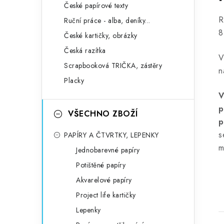
České papírové texty
R
Ruční práce - alba, deníky...
8
České kartičky, obrázky
Česká razítka
V
Scrapbooková TRIČKA, zástěry
n
Placky
V
p
VŠECHNO ZBOŽÍ
p
s
PAPÍRY A ČTVRTKY, LEPENKY
m
Jednobarevné papíry
Potištěné papíry
Akvarelové papíry
Project life kartičky
Lepenky