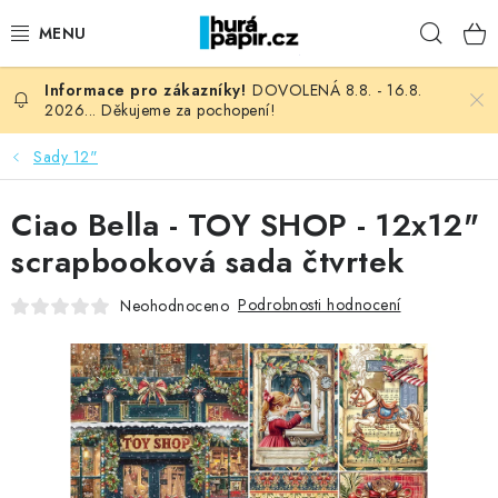
Přejít
Hleda
na
obsah
DOVOLENÁ 8.8. - 16.8.
NOVINKY
2026... Děkujeme za pochopení!
HURÁ DÍLNA
Sady 12"
VŠECHNO ZBOŽÍ
Ciao Bella - TOY SHOP - 12x12"
scrapbooková sada čtvrtek
KNIHAŘSKÝ MATERIÁL
Podrobnosti hodnocení
Neohodnoceno
KURZY NATY LYSAK
OBLÍBENÉ ♥️
FOTORECENZE