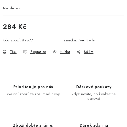
Na dotaz
284 Kč
Měrná cena:
Kód zboží:
89877
Značka:
Ciao Bella
Tisk
Zeptat se
Hlídat
Sdílet
Prioritou je pro nás
Dárkové poukazy
kvalitní zboží za rozumné ceny
když nevíte, co konkrétně
darovat
Zboží dobře známe,
Dárek zdarma