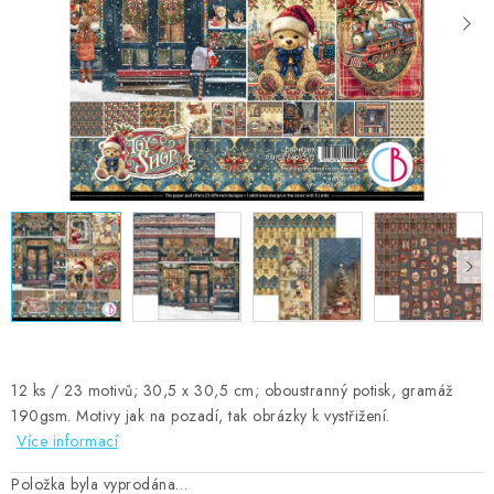
MOJE OBJEDNÁVKA
ZNAČKY
Doprava
Kontakty
Moje objednávka
Oblíbené ♥️
Hodnocení obchodu
Obchodní podmínky
Podmínky ochrany osobních údajů
Ověřování recenzí
Jak nakupovat
12 ks / 23 motivů; 30,5 x 30,5 cm; oboustranný potisk, gramáž
190gsm. Motivy jak na pozadí, tak obrázky k vystřižení.
Více informací
Položka byla vyprodána…