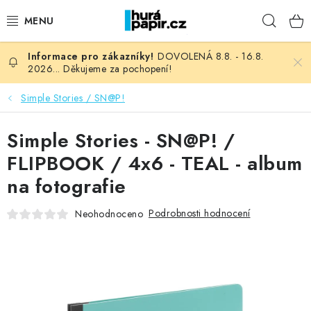
Přejít
Hleda
na
obsah
DOVOLENÁ 8.8. - 16.8.
NOVINKY
2026... Děkujeme za pochopení!
HURÁ DÍLNA
Simple Stories / SN@P!
VŠECHNO ZBOŽÍ
Simple Stories - SN@P! /
FLIPBOOK / 4x6 - TEAL - album
KNIHAŘSKÝ MATERIÁL
na fotografie
KURZY NATY LYSAK
Podrobnosti hodnocení
Neohodnoceno
OBLÍBENÉ ♥️
FOTORECENZE