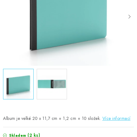
MOJE OBJEDNÁVKA
ZNAČKY
Doprava
Kontakty
Moje objednávka
Oblíbené ♥️
Hodnocení obchodu
Obchodní podmínky
Podmínky ochrany osobních údajů
Ověřování recenzí
Jak nakupovat
Album je velké 20 x 11,7 cm + 1,2 cm + 10 složek.
Více informací
(2 ks)
Skladem