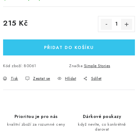
215 Kč
Měrná cena:
PŘIDAT DO KOŠÍKU
Kód zboží:
80061
Značka:
Simple Stories
Tisk
Zeptat se
Hlídat
Sdílet
Prioritou je pro nás
Dárkové poukazy
kvalitní zboží za rozumné ceny
když nevíte, co konkrétně
darovat