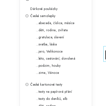
s
e
t
Dárkové poukázky
g
r
České samolepky
o
...abeceda, číslice, měsíce
a
r
...děti, rodina, zvířata
n
i
...gratulace, slavení
e
n
...svatba, láska
í
...jaro, Velikonoce
...léto, cestování, dovolená
p
...podzim, houby
a
...zima, Vánoce
n
České kartonové texty
e
...texty na papírová přání
l
...texty do deníků, alb
...děti, rodina