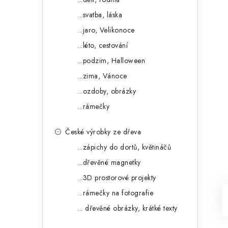
...svatba, láska
...jaro, Velikonoce
...léto, cestování
...podzim, Halloween
...zima, Vánoce
...ozdoby, obrázky
...rámečky
České výrobky ze dřeva
...zápichy do dortů, květináčů
...dřevěné magnetky
...3D prostorové projekty
...rámečky na fotografie
... dřevěné obrázky, krátké texty