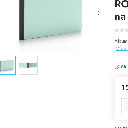
RO
na
Album 
Více 
Sk
1
Mě