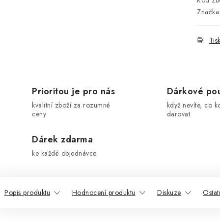
Kód zbo
Značka
Tis
Prioritou je pro nás
Dárkové po
kvalitní zboží za rozumné
když nevíte, co k
ceny
darovat
Dárek zdarma
ke každé objednávce
Popis produktu
Hodnocení produktu
Diskuze
Ostat