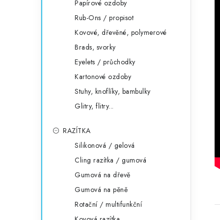
Papírové ozdoby
Rub-Ons / propisot
Kovové, dřevěné, polymerové
Brads, svorky
Eyelets / průchodky
Kartonové ozdoby
Stuhy, knoflíky, bambulky
Glitry, flitry...
RAZÍTKA
Silikonová / gelová
Cling razítka / gumová
Gumová na dřevě
Gumová na pěně
Rotační / multifunkční
Kovová razítka