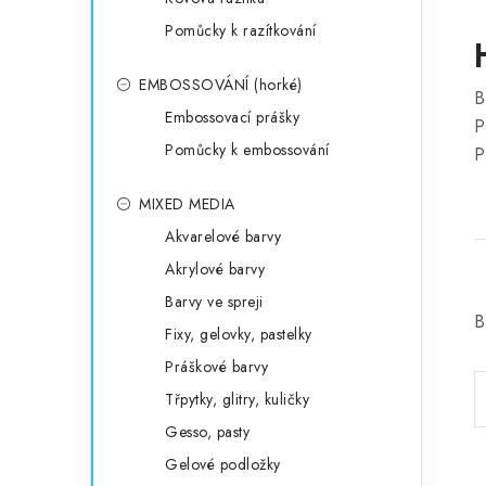
Pomůcky k razítkování
EMBOSSOVÁNÍ (horké)
B
Embossovací prášky
P
Pomůcky k embossování
P
MIXED MEDIA
Akvarelové barvy
Akrylové barvy
Barvy ve spreji
B
Fixy, gelovky, pastelky
Práškové barvy
Třpytky, glitry, kuličky
Gesso, pasty
Gelové podložky