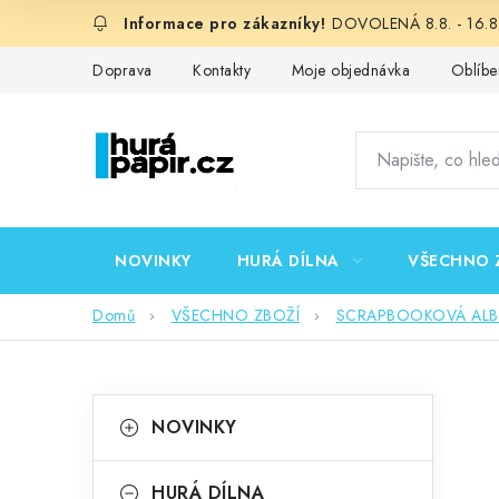
Přejít
DOVOLENÁ 8.8. - 16.8.
na
obsah
Doprava
Kontakty
Moje objednávka
Oblíbe
NOVINKY
HURÁ DÍLNA
VŠECHNO 
Domů
VŠECHNO ZBOŽÍ
SCRAPBOOKOVÁ ALBA,
P
K
Přeskočit
NOVINKY
kategorie
a
o
t
HURÁ DÍLNA