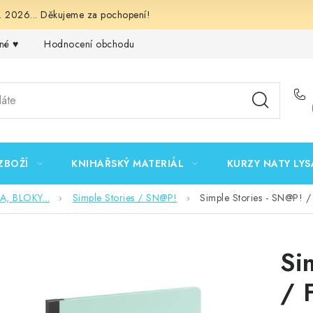
 2026... Děkujeme za pochopení!
né ♥️
Hodnocení obchodu
Obchodní podmínky
Podmínk
ZBOŽÍ
KNIHAŘSKÝ MATERIÁL
KURZY NATY LYS
 BLOKY...
Simple Stories / SN@P!
Simple Stories - SN@P! 
Si
/ 