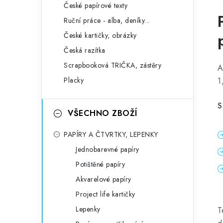
České papírové texty
Ruční práce - alba, deníky...
České kartičky, obrázky
Česká razítka
Scrapbooková TRIČKA, zástěry
A
Placky
1
S
VŠECHNO ZBOŽÍ
PAPÍRY A ČTVRTKY, LEPENKY
Jednobarevné papíry
Potištěné papíry
Akvarelové papíry
Project life kartičky
Lepenky
T