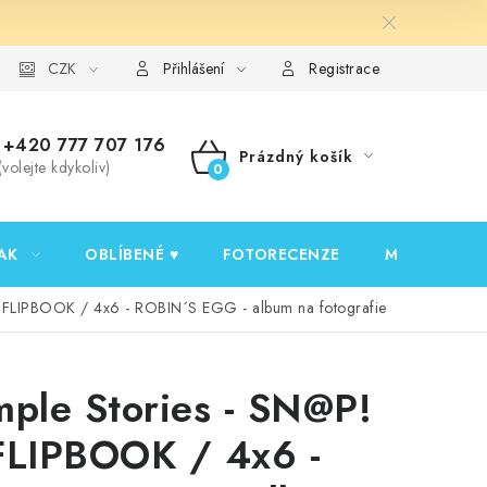
y ochrany osobních údajů
CZK
Ověřování recenzí
Jak nakupovat
Přihlášení
Registrace
+420 777 707 176
Prázdný košík
(volejte kdykoliv)
NÁKUPNÍ
KOŠÍK
AK
OBLÍBENÉ ♥️
FOTORECENZE
MOJE OBJED
/ FLIPBOOK / 4x6 - ROBIN´S EGG - album na fotografie
mple Stories - SN@P!
FLIPBOOK / 4x6 -