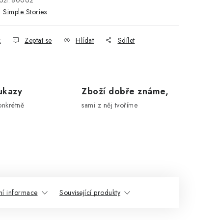
ží:
80062
:
Simple Stories
k
Zeptat se
Hlídat
Sdílet
ukazy
Zboží dobře známe,
onkrétně
sami z něj tvoříme
ní informace
Související produkty