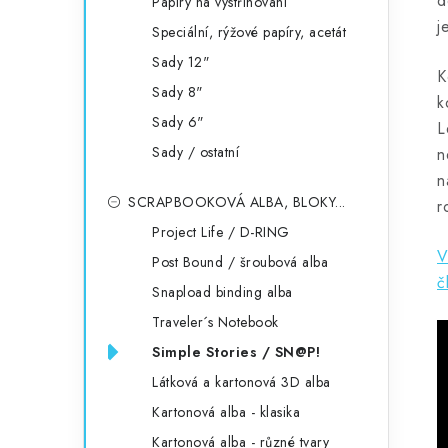
d
Papíry na vystřihování
j
Speciální, rýžové papíry, acetát
Sady 12"
K
Sady 8"
k
Sady 6"
L
Sady / ostatní
n
SCRAPBOOKOVÁ ALBA, BLOKY...
r
Project Life / D-RING
V
Post Bound / šroubová alba
č
Snapload binding alba
Traveler´s Notebook
Simple Stories / SN@P!
Látková a kartonová 3D alba
Kartonová alba - klasika
Kartonová alba - různé tvary