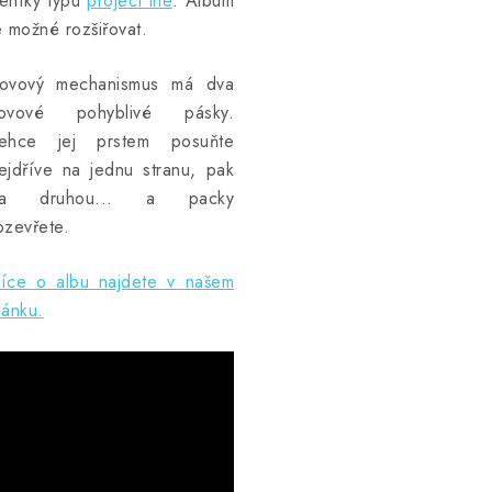
eníky typu
project life
. Album
e možné rozšiřovat.
ovový mechanismus má dva
ovové pohyblivé pásky.
ehce jej prstem posuňte
ejdříve na jednu stranu, pak
na druhou... a packy
ozevřete.
íce o albu najdete v našem
lánku.