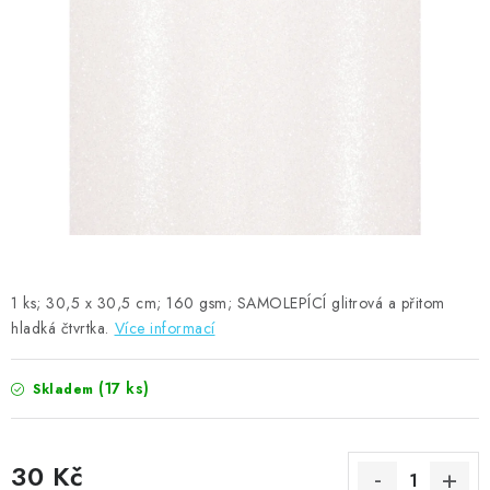
MOJE OBJEDNÁVKA
ZNAČKY
Doprava
Kontakty
Moje objednávka
Oblíbené ♥️
Hodnocení obchodu
Obchodní podmínky
Podmínky ochrany osobních údajů
Ověřování recenzí
Jak nakupovat
1 ks; 30,5 x 30,5 cm; 160 gsm; SAMOLEPÍCÍ glitrová a přitom
hladká čtvrtka.
Více informací
(17 ks)
Skladem
30 Kč