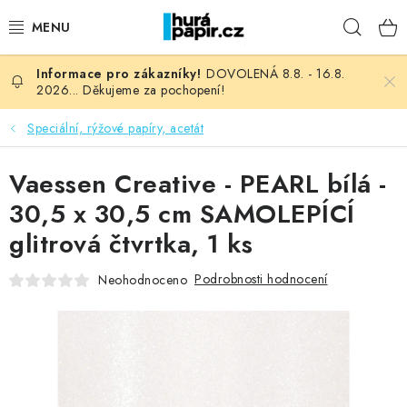
Přejít
Hleda
na
obsah
DOVOLENÁ 8.8. - 16.8.
NOVINKY
2026... Děkujeme za pochopení!
HURÁ DÍLNA
Speciální, rýžové papíry, acetát
VŠECHNO ZBOŽÍ
Vaessen Creative - PEARL bílá -
30,5 x 30,5 cm SAMOLEPÍCÍ
KNIHAŘSKÝ MATERIÁL
glitrová čtvrtka, 1 ks
KURZY NATY LYSAK
Podrobnosti hodnocení
Neohodnoceno
OBLÍBENÉ ♥️
FOTORECENZE