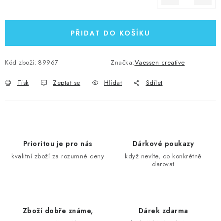
Měrná cena:
PŘIDAT DO KOŠÍKU
Kód zboží:
89967
Značka:
Vaessen creative
Tisk
Zeptat se
Hlídat
Sdílet
Prioritou je pro nás
Dárkové poukazy
kvalitní zboží za rozumné ceny
když nevíte, co konkrétně
darovat
Zboží dobře známe,
Dárek zdarma