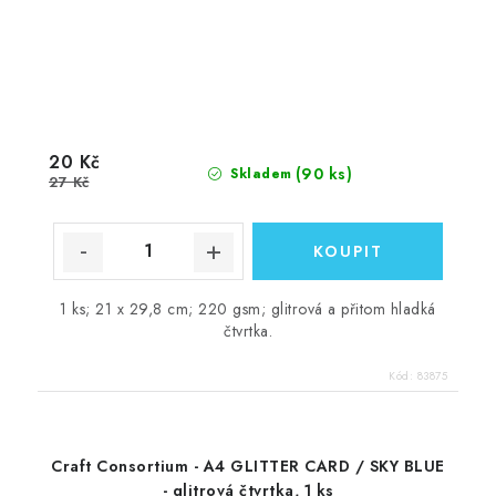
20 Kč
(90 ks)
Skladem
27 Kč
1 ks; 21 x 29,8 cm; 220 gsm; glitrová a přitom hladká
čtvrtka.
Kód:
83875
Craft Consortium - A4 GLITTER CARD / SKY BLUE
- glitrová čtvrtka, 1 ks