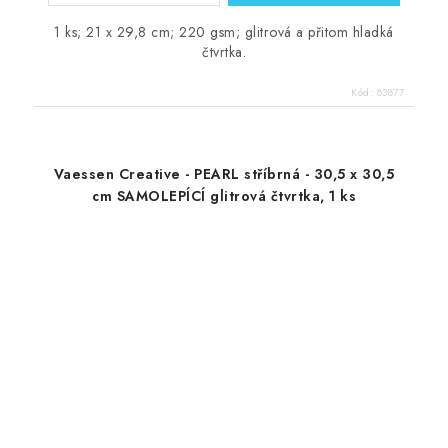
1 ks; 21 x 29,8 cm; 220 gsm; glitrová a přitom hladká
čtvrtka.
Kód:
83877
Vaessen Creative - PEARL stříbrná - 30,5 x 30,5
cm SAMOLEPÍCÍ glitrová čtvrtka, 1 ks