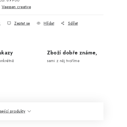
ží:
89966
:
Vaessen creative
k
Zeptat se
Hlídat
Sdílet
ukazy
Zboží dobře známe,
onkrétně
sami z něj tvoříme
sející produkty