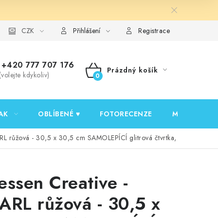
y ochrany osobních údajů
CZK
Ověřování recenzí
Jak nakupovat
Přihlášení
Registrace
+420 777 707 176
Prázdný košík
(volejte kdykoliv)
NÁKUPNÍ
KOŠÍK
AK
OBLÍBENÉ ♥️
FOTORECENZE
MOJE OBJED
RL růžová - 30,5 x 30,5 cm SAMOLEPÍCÍ glitrová čtvrtka,
essen Creative -
ARL růžová - 30,5 x