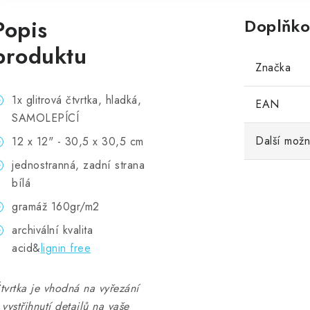
Popis
Doplňko
produktu
Značka
1x glitrová čtvrtka, hladká,
EAN
SAMOLEPÍCÍ
Další možn
12 x 12" - 30,5 x 30,5 cm
jednostranná, zadní strana
bílá
gramáž 160gr/m2
archivální kvalita
acid&
lignin free
tvrtka je vhodná na vyřezání
 vystřihnutí detailů na vaše