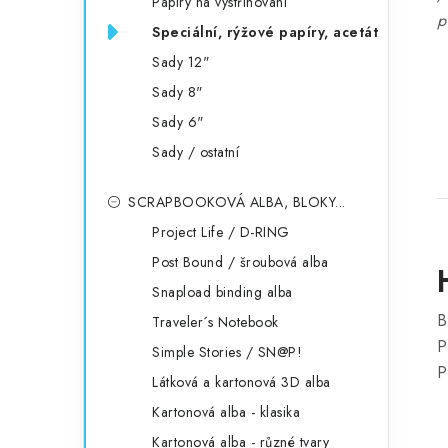
Papíry na vystřihování
p
Speciální, rýžové papíry, acetát
Sady 12"
Sady 8"
Sady 6"
Sady / ostatní
SCRAPBOOKOVÁ ALBA, BLOKY...
Project Life / D-RING
Post Bound / šroubová alba
Snapload binding alba
B
Traveler´s Notebook
P
Simple Stories / SN@P!
P
Látková a kartonová 3D alba
Kartonová alba - klasika
Kartonová alba - různé tvary