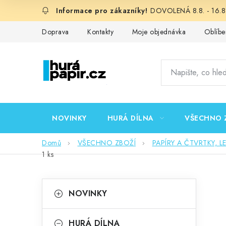
Přejít
DOVOLENÁ 8.8. - 16.8.
na
obsah
Doprava
Kontakty
Moje objednávka
Oblíbe
NOVINKY
HURÁ DÍLNA
VŠECHNO 
Domů
VŠECHNO ZBOŽÍ
PAPÍRY A ČTVRTKY, L
1 ks
P
K
Přeskočit
NOVINKY
kategorie
a
o
t
HURÁ DÍLNA