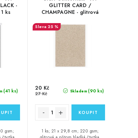
LACK -
GLITTER CARD /
 1 ks
CHAMPAGNE - glitrová
čtvrtka, 1 ks
25 %
20 Kč
(41 ks)
(90 ks)
m
Skladem
27 Kč
20 gsm;
1 ks; 21 x 29,8 cm; 220 gsm;
 čtvrtka.
glitrová a přitom hladká čtvrtka.