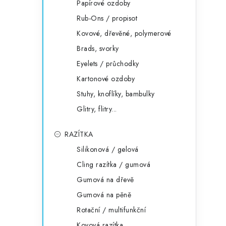
Papírové ozdoby
Rub-Ons / propisot
Kovové, dřevěné, polymerové
Brads, svorky
Eyelets / průchodky
Kartonové ozdoby
Stuhy, knoflíky, bambulky
Glitry, flitry...
RAZÍTKA
Silikonová / gelová
Cling razítka / gumová
Gumová na dřevě
Gumová na pěně
Rotační / multifunkční
Kovová razítka