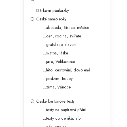
s
e
t
Dárkové poukázky
g
r
České samolepky
o
...abeceda, číslice, měsíce
a
r
...děti, rodina, zvířata
n
i
...gratulace, slavení
e
n
...svatba, láska
í
...jaro, Velikonoce
...léto, cestování, dovolená
p
...podzim, houby
a
...zima, Vánoce
n
České kartonové texty
e
...texty na papírová přání
l
...texty do deníků, alb
...děti, rodina