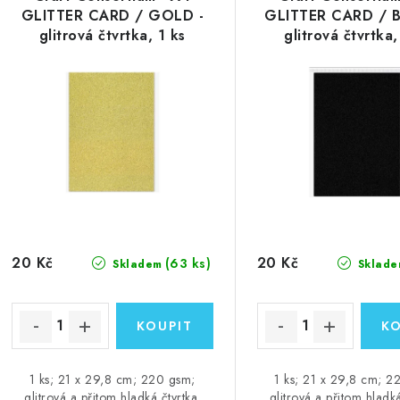
GLITTER CARD / GOLD -
GLITTER CARD / B
glitrová čtvrtka, 1 ks
glitrová čtvrtka,
20 Kč
20 Kč
(63 ks)
Skladem
Sklade
1 ks; 21 x 29,8 cm; 220 gsm;
1 ks; 21 x 29,8 cm; 2
glitrová a přitom hladká čtvrtka.
glitrová a přitom hladká