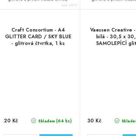
Kód:
81972
Craft Consortium - A4
Vaessen Creative 
GLITTER CARD / SKY BLUE
bílá - 30,5 x 30
- glitrová čtvrtka, 1 ks
SAMOLEPÍCÍ gli
čtvrtka, 1 k
20 Kč
30 Kč
(64 ks)
Skladem
Sklade