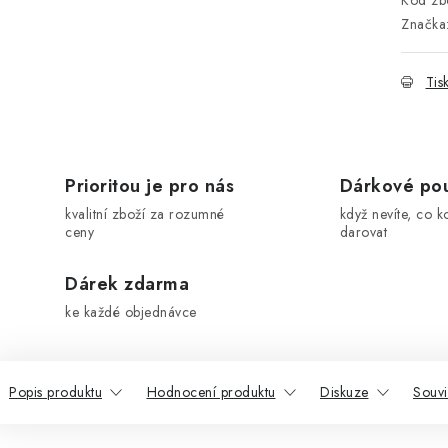
Kód zbo
Značka
Tis
Prioritou je pro nás
Dárkové po
kvalitní zboží za rozumné
když nevíte, co k
ceny
darovat
Dárek zdarma
ke každé objednávce
Popis produktu
Hodnocení produktu
Diskuze
Souvi