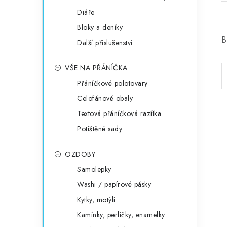
Diáře
Bloky a deníky
B
Další příslušenství
VŠE NA PŘÁNÍČKA
Přáníčkové polotovary
Celofánové obaly
Textová přáníčková razítka
Potištěné sady
OZDOBY
Samolepky
Washi / papírové pásky
Kytky, motýli
Kamínky, perličky, enamelky