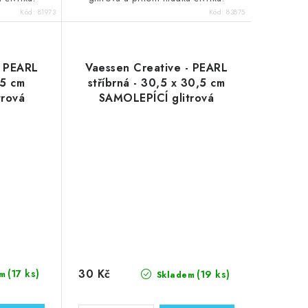
Kód:
81973
Kód:
83875
- PEARL
Vaessen Creative - PEARL
,5 cm
stříbrná - 30,5 x 30,5 cm
trová
SAMOLEPÍCÍ glitrová
s
čtvrtka, 1 ks
30 Kč
(17 ks)
(19 ks)
m
Skladem