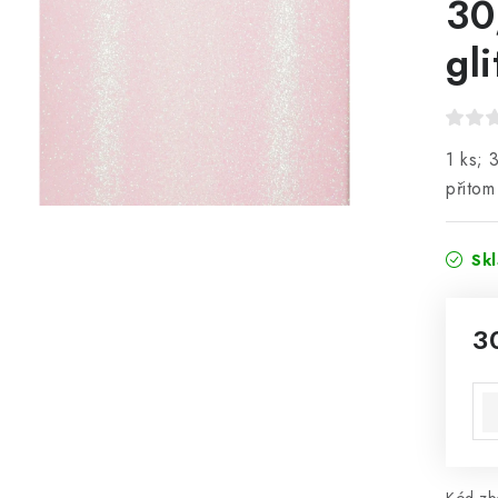
30
gli
1 ks; 
přitom
Sk
3
Mě