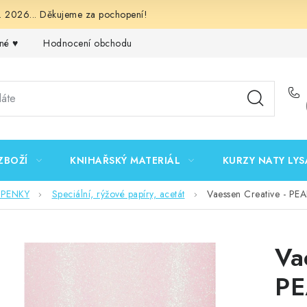
 2026... Děkujeme za pochopení!
né ♥️
Hodnocení obchodu
Obchodní podmínky
Podmínk
ZBOŽÍ
KNIHAŘSKÝ MATERIÁL
KURZY NATY LYS
EPENKY
Speciální, rýžové papíry, acetát
Vaessen Creative - PEA
Va
PE