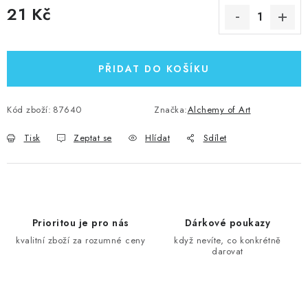
21 Kč
Měrná cena:
PŘIDAT DO KOŠÍKU
Kód zboží:
87640
Značka:
Alchemy of Art
Tisk
Zeptat se
Hlídat
Sdílet
Prioritou je pro nás
Dárkové poukazy
kvalitní zboží za rozumné ceny
když nevíte, co konkrétně
darovat