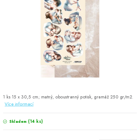
MOJE OBJEDNÁVKA
ZNAČKY
Doprava
Kontakty
Moje objednávka
Oblíbené ♥️
Hodnocení obchodu
Obchodní podmínky
Podmínky ochrany osobních údajů
Ověřování recenzí
Jak nakupovat
1 ks 15 x 30,5 cm; matný, oboustranný potisk, gramáž 250 gr/m2.
Více informací
(14 ks)
Skladem