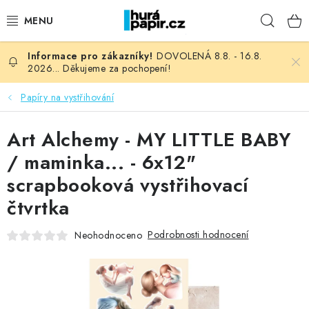
Přejít
Hleda
na
obsah
DOVOLENÁ 8.8. - 16.8.
NOVINKY
2026... Děkujeme za pochopení!
HURÁ DÍLNA
Papíry na vystřihování
VŠECHNO ZBOŽÍ
Art Alchemy - MY LITTLE BABY
/ maminka... - 6x12"
KNIHAŘSKÝ MATERIÁL
scrapbooková vystřihovací
čtvrtka
KURZY NATY LYSAK
Podrobnosti hodnocení
Neohodnoceno
OBLÍBENÉ ♥️
FOTORECENZE