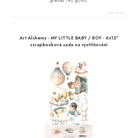
gramáž 190 gr/m2.
Kód:
87633
Art Alchemy - MY LITTLE BABY / BOY - 6x12"
scrapbooková sada na vystřihování