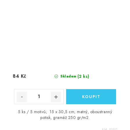
84 Kč
(2 ks)
Skladem
5 ks / 5 motivů; 15 x 30,5 cm; matný, oboustranný
potisk, gramáž 250 gr/m2.
Kód:
87637