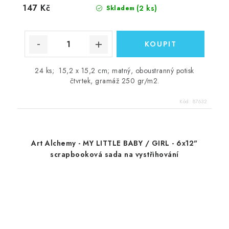
147 Kč
(2 ks)
Skladem
24 ks; 15,2 x 15,2 cm; matný, oboustranný potisk
čtvrtek, gramáž 250 gr/m2.
Kód:
87632
Art Alchemy - MY LITTLE BABY / GIRL - 6x12"
scrapbooková sada na vystřihování