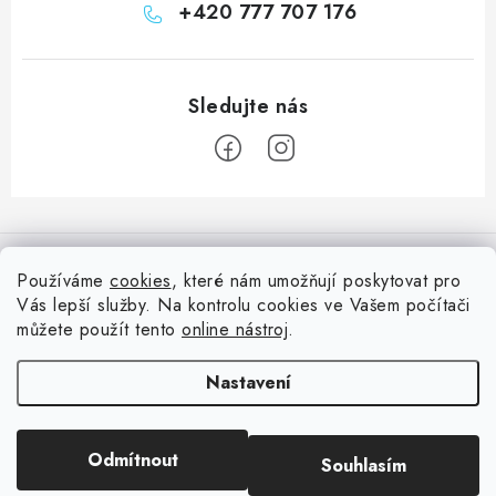
+420 777 707 176
Z
á
Informace pro vás
p
Používáme
cookies
, které nám umožňují poskytovat pro
a
Vás lepší služby. Na kontrolu cookies ve Vašem počítači
Doprava
Nepřehlédněte
t
můžete použít tento
online nástroj
.
Kontakty
í
Blog s nápady a návody
Facebook
Nastavení
Moje objednávka
Slovník pojmů, české návody
Oblíbené ♥️
Copyright 2026
HuráPapír.cz
. Všechna práva vyhrazena.
Upravit nastavení
Hurá TÝM
Odmítnout
Souhlasím
cookies
Hodnocení obchodu
Reklamace a vrácení zboží
Vytvořil Shoptet