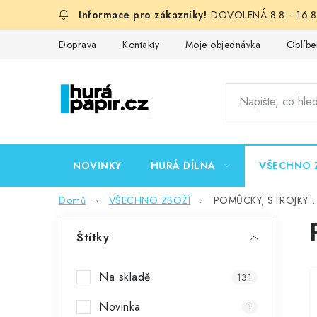
Přejít
DOVOLENÁ 8.8. - 16.8.
na
obsah
Doprava
Kontakty
Moje objednávka
Oblíbe
NOVINKY
HURÁ DÍLNA
VŠECHNO 
Domů
VŠECHNO ZBOŽÍ
POMŮCKY, STROJKY...
P
Štítky
o
s
Na skladě
131
t
Novinka
1