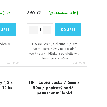
350 Kč
(1 ks)
(3 ks)
m
Skladem
srdce o
HLADKÉ ostří je dlouhé 3,5 cm.
.
Velmi ostré nůžky na detailní
vystřihování. Nůžky jsou uloženy v
plechové krabičce.
Kód:
75623
Kód:
75439
y 1,2 x
HP - Lepící páska / 6mm x
; 12 ks
50m / papírový nosič -
permanentní lepící
oboustranná páska, 1 ks