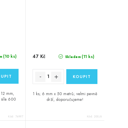
47 Kč
(10 ks)
(11 ks)
m
Skladem
u 12 mm,
1 ks; 6 mm x 50 metrů; velmi pevně
 síla 600
drží, doporučujeme!
Kód:
74997
Kód:
200/6