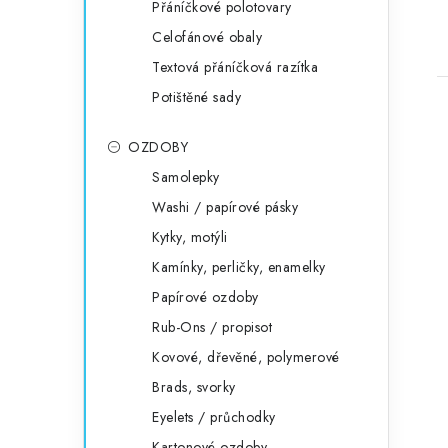
Přáníčkové polotovary
Celofánové obaly
Textová přáníčková razítka
Potištěné sady
OZDOBY
Samolepky
Washi / papírové pásky
Kytky, motýli
Kamínky, perličky, enamelky
Papírové ozdoby
Rub-Ons / propisot
Kovové, dřevěné, polymerové
Brads, svorky
Eyelets / průchodky
Kartonové ozdoby