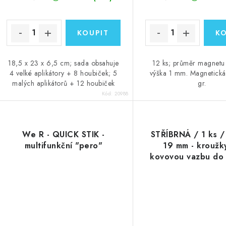
18,5 x 23 x 6,5 cm; sada obsahuje
12 ks; průměr magnet
4 velké aplikátory + 8 houbiček; 5
výška 1 mm. Magnetická
malých aplikátorů + 12 houbiček
gr.
Kód:
20988
We R - QUICK STIK -
STŘÍBRNÁ / 1 ks /
multifunkční "pero"
19 mm - kroužk
kovovou vazbu do 
Zutter a Cin