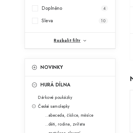
r
Doplněno
4
a
Sleva
10
n
n
Rozbalit filtr
í
K
p
Přeskočit
NOVINKY
kategorie
a
a
t
n
HURÁ DÍLNA
e
e
Dárkové poukázky
g
l
České samolepky
o
...abeceda, číslice, měsíce
r
...děti, rodina, zvířata
i