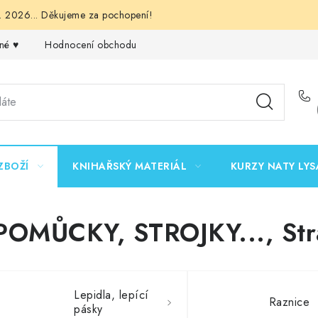
 2026... Děkujeme za pochopení!
né ♥️
Hodnocení obchodu
Obchodní podmínky
Podmínk
ZBOŽÍ
KNIHAŘSKÝ MATERIÁL
KURZY NATY LYS
POMŮCKY, STROJKY...
, St
Lepidla, lepící
Raznice
pásky