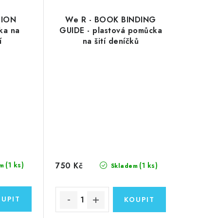
TION
We R - BOOK BINDING
ka na
GUIDE - plastová pomůcka
í
na šití deníčků
750 Kč
(1 ks)
(1 ks)
m
Skladem