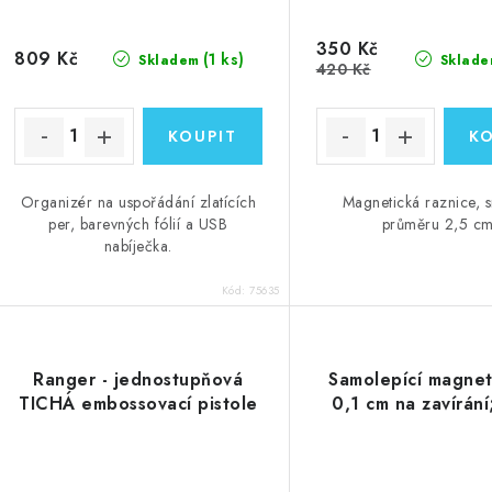
d
u
u
350 Kč
k
809 Kč
(1 ks)
Skladem
Sklade
420 Kč
k
t
ů
ů
Organizér na uspořádání zlatících
Magnetická raznice, 
per, barevných fólií a USB
průměru 2,5 cm
nabíječka.
Kód:
75635
Ranger - jednostupňová
Samolepící magnet
TICHÁ embossovací pistole
0,1 cm na zavírání