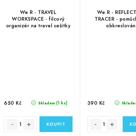
We R - TRAVEL
We R - REFLEC
WORKSPACE - filcový
TRACER - pomůc
organizér na travel sešitky
obkreslován
650 Kč
390 Kč
(1 ks)
Skladem
Sklade