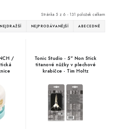
Stránka
5
z
6
-
131
položek celkem
NEJDRAŽŠÍ
NEJPRODÁVANĚJŠÍ
ABECEDNĚ
UNCH /
Tonic Studio - 5" Non Stick
tická
titanové nůžky v plechové
znice
krabičce - Tim Holtz