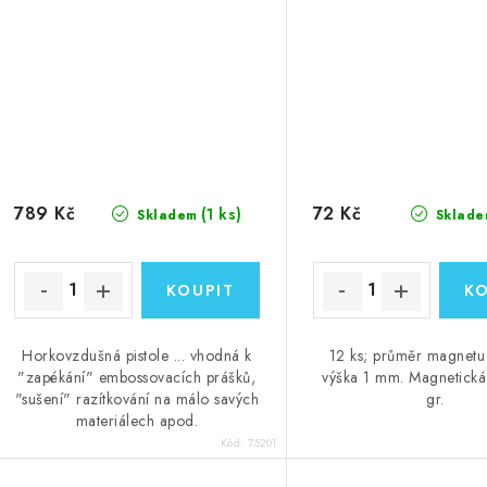
789 Kč
72 Kč
(1 ks)
Skladem
Sklade
Horkovzdušná pistole ... vhodná k
12 ks; průměr magnet
"zapékání" embossovacích prášků,
výška 1 mm. Magnetická
"sušení" razítkování na málo savých
gr.
materiálech apod.
Kód:
75201