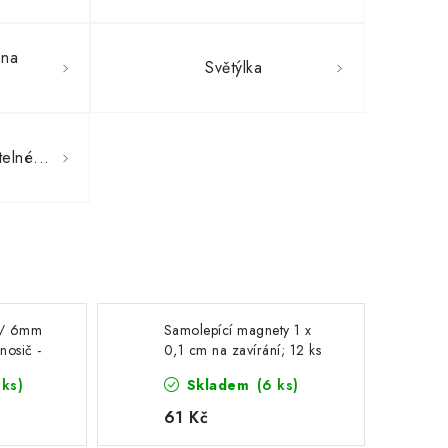
 na
Světýlka
elné...
a / 6mm
Samolepící magnety 1 x
nosič -
0,1 cm na zavírání; 12 ks
 ks)
Skladem
(6 ks)
, 1 ks
61 Kč