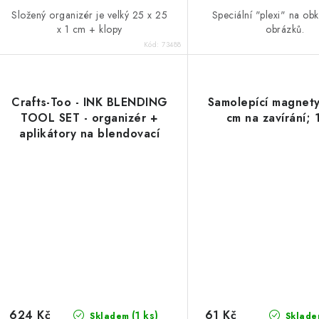
Složený organizér je velký 25 x 25
Speciální "plexi" na obk
x 1 cm + klopy
obrázků.
Kód:
73488
Crafts-Too - INK BLENDING
Samolepící magnety
TOOL SET - organizér +
cm na zavírání; 
aplikátory na blendovací
nářadí
624 Kč
61 Kč
(1 ks)
Skladem
Sklade