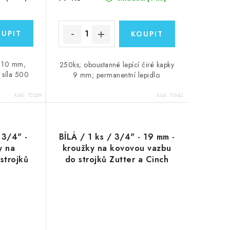
u 10 mm,
250ks; oboustanné lepící čiré kapky
 síla 500
9 mm; permanentní lepidlo.
Kód:
72359
Kód:
71642
 3/4" -
BÍLÁ / 1 ks / 3/4" - 19 mm -
y na
kroužky na kovovou vazbu
strojků
do strojků Zutter a Cinch
ch