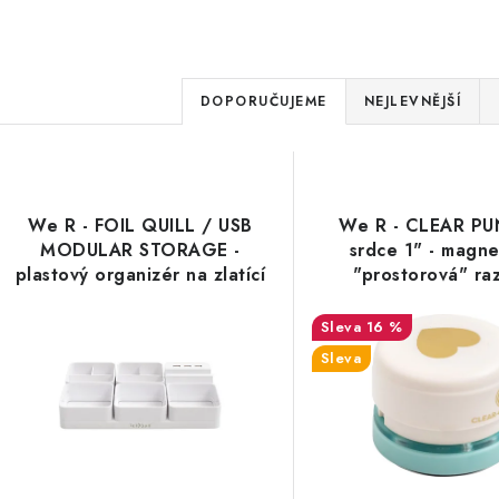
Ř
DOPORUČUJEME
NEJLEVNĚJŠÍ
a
V
z
ý
e
We R - FOIL QUILL / USB
We R - CLEAR P
p
MODULAR STORAGE -
srdce 1" - magne
n
plastový organizér na zlatící
"prostorová" ra
í
pera, USB nabíječka
s
16 %
p
Sleva
p
r
r
o
o
d