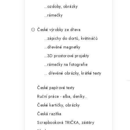
...ozdoby, obrázky
...rámečky
České výrobky ze dřeva
t
...zápichy do dortů, květináčů
...dřevěné magnetky
...3D prostorové projekty
...rámečky na fotografie
... dřevěné obrázky, krátké texty
České papírové texty
Ruční práce - alba, deníky...
České kartičky, obrázky
Česká razítka
Scrapbooková TRIČKA, zástěry