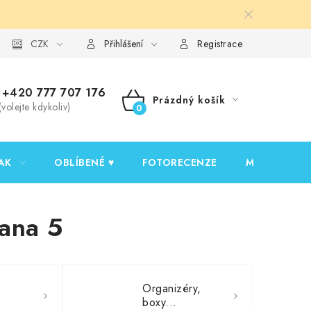
y ochrany osobních údajů
CZK
Ověřování recenzí
Jak nakupovat
Přihlášení
Registrace
+420 777 707 176
Prázdný košík
(volejte kdykoliv)
NÁKUPNÍ
KOŠÍK
AK
OBLÍBENÉ ♥️
FOTORECENZE
MOJE OBJED
rana 5
Organizéry,
boxy...