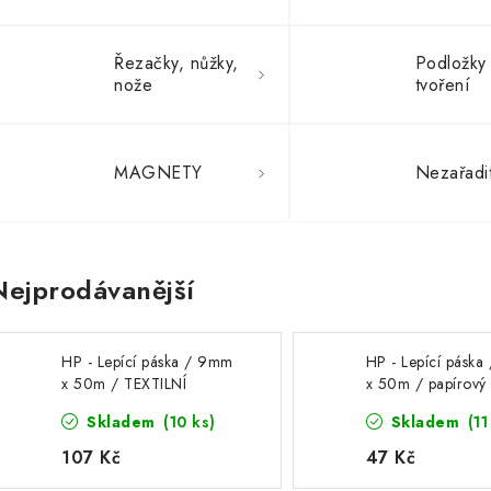
Řezačky, nůžky,
Podložky
nože
tvoření
MAGNETY
Nezařadit
Nejprodávanější
HP - Lepící páska / 9mm
HP - Lepící pásk
x 50m / TEXTILNÍ
x 50m / papírový 
MŘÍŽKA / papírový nosič
permanentní lepící
Skladem
(10 ks)
Skladem
(11
- extra silně lepící
oboustranná páska
permanentní oboustranná
107 Kč
47 Kč
páska, 1 ks