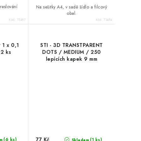
reslování
Na sešitky A4, v sadě šídlo a filcový
obal.
Kód:
73487
Kód:
73484
 1 x 0,1
STI - 3D TRANSTPARENT
12 ks
DOTS / MEDIUM / 250
lepících kapek 9 mm
77 Kč
(6 ks)
(1 ks)
m
Skladem