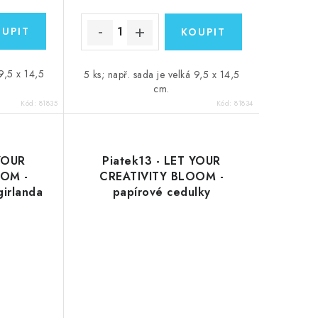
 9,5 x 14,5
5 ks; např. sada je velká 9,5 x 14,5
cm.
Kód:
81835
Kód:
81834
 YOUR
Piatek13 - LET YOUR
OOM -
CREATIVITY BLOOM -
girlanda
papírové cedulky