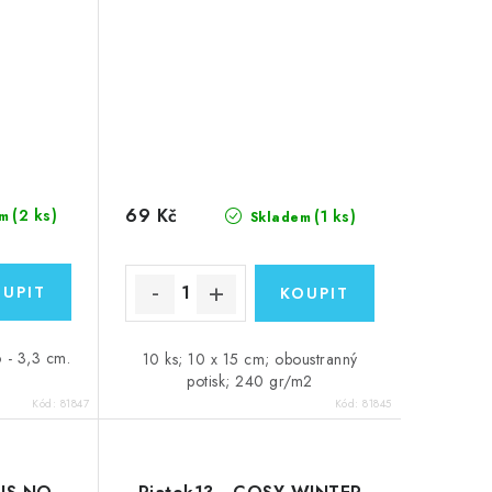
69 Kč
(2 ks)
(1 ks)
m
Skladem
6 - 3,3 cm.
10 ks; 10 x 15 cm; oboustranný
potisk; 240 gr/m2
Kód:
81847
Kód:
81845