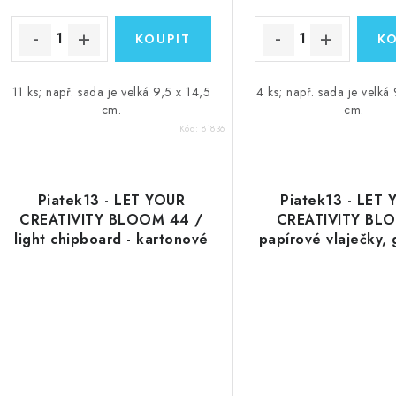
11 ks; např. sada je velká 9,5 x 14,5
4 ks; např. sada je velká
cm.
cm.
Kód:
81836
Piatek13 - LET YOUR
Piatek13 - LET
CREATIVITY BLOOM 44 /
CREATIVITY BL
light chipboard - kartonové
papírové vlaječky, 
ozdoby