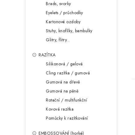
Brads, svorky
Eyelets / průchodky
Kartonové ozdoby
Stuhy, knoflíky, bambulky
Glitry, flitry...
RAZÍTKA
Silikonová / gelová
Cling razítka / gumová
Gumová na dřevě
Gumová na pěně
Rotační / multifunkční
Kovová razítka
Pomůcky k razítkování
EMBOSSOVÁNÍ (horké)