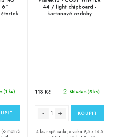
 IS NO
Piatek13 - COSY WINTER
x 6"
44 / light chipboard -
 čtvrtek
kartonové ozdoby
113 Kč
(1 ks)
(5 ks)
m
Skladem
 (6 motivů
4 ks; např. sada je velká 9,5 x 14,5