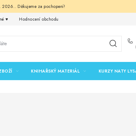
 2026... Děkujeme za pochopení!
né ♥️
Hodnocení obchodu
Obchodní podmínky
Podmínk
ZBOŽÍ
KNIHAŘSKÝ MATERIÁL
KURZY NATY LYS