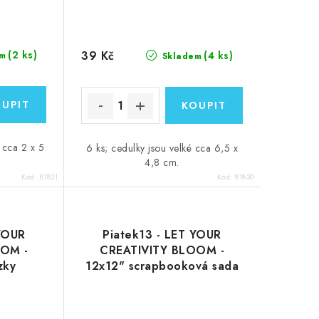
39 Kč
(2 ks)
(4 ks)
m
Skladem
é cca 2 x 5
6 ks; cedulky jsou velké cca 6,5 x
4,8 cm.
Kód:
81831
Kód:
81830
 YOUR
Piatek13 - LET YOUR
OOM -
CREATIVITY BLOOM -
zky
12x12" scrapbooková sada
čtvrtek