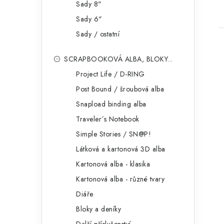
Sady 8"
Sady 6"
Sady / ostatní
SCRAPBOOKOVÁ ALBA, BLOKY...
Project Life / D-RING
Post Bound / šroubová alba
Snapload binding alba
Traveler´s Notebook
Simple Stories / SN@P!
Látková a kartonová 3D alba
Kartonová alba - klasika
Kartonová alba - různé tvary
Diáře
Bloky a deníky