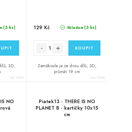
129 Kč
(3 ks)
(3 ks)
m
Skladem
ílů, 3D,
Zeměkoule je ze dvou dílů, 3D,
m
průměr 19 cm
Kód:
81851
Kód:
81850
 IS NO
Piatek13 - THERE IS NO
írová
PLANET B - kartičky 10x15
cm