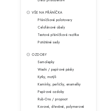
Další příslušenství
VŠE NA PŘÁNÍČKA
Přáníčkové polotovary
Celofánové obaly
Textová přáníčková razítka
Potištěné sady
OZDOBY
Samolepky
Washi / papírové pásky
Kytky, motýli
Kamínky, perličky, enamelky
Papírové ozdoby
Rub-Ons / propisot
Kovové, dřevěné, polymerové