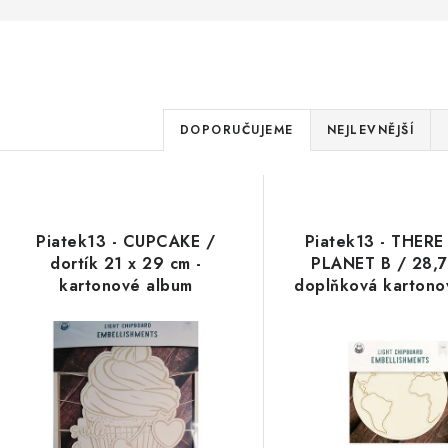
Ř
DOPORUČUJEME
NEJLEVNĚJŠÍ
a
V
z
ý
e
Piatek13 - CUPCAKE /
Piatek13 - THERE
p
dortík 21 x 29 cm -
PLANET B / 28,7
n
kartonové album
doplňková kartono
í
s
p
p
r
r
o