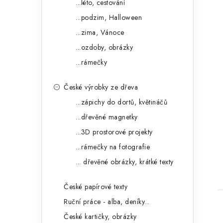
...léto, cestování
...podzim, Halloween
...zima, Vánoce
...ozdoby, obrázky
...rámečky
České výrobky ze dřeva
...zápichy do dortů, květináčů
...dřevěné magnetky
...3D prostorové projekty
...rámečky na fotografie
... dřevěné obrázky, krátké texty
České papírové texty
Ruční práce - alba, deníky...
České kartičky, obrázky