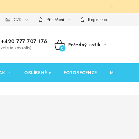
y ochrany osobních údajů
CZK
Ověřování recenzí
Jak nakupovat
Přihlášení
Registrace
+420 777 707 176
Prázdný košík
(volejte kdykoliv)
NÁKUPNÍ
KOŠÍK
AK
OBLÍBENÉ ♥️
FOTORECENZE
MOJE OBJED