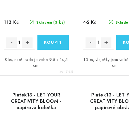
113 Kč
46 Kč
(3 ks)
Skladem
Sklade
8 ks; např. sada je velká 9,5 x 14,5
10 ks; vlaječky jsou velk
cm.
cm.
Kód:
81833
Piatek13 - LET YOUR
Piatek13 - LET
CREATIVITY BLOOM -
CREATIVITY BL
papírová kolečka
papírové obrá