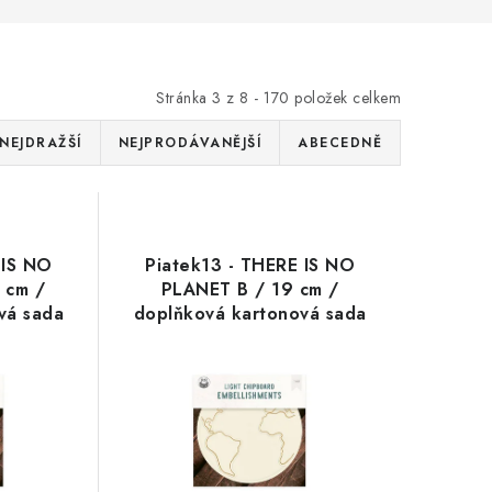
Stránka
3
z
8
-
170
položek celkem
NEJDRAŽŠÍ
NEJPRODÁVANĚJŠÍ
ABECEDNĚ
 IS NO
Piatek13 - THERE IS NO
 cm /
PLANET B / 19 cm /
vá sada
doplňková kartonová sada