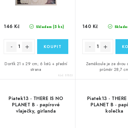
o
d
d
u
u
k
146 Kč
140 Kč
(5 ks)
Skladem
Sklade
k
t
ů
ů
Dortík 21 x 29 cm; 6 listů + přední
Zeměkoule je ze dvou d
strana
průměr 28,7 c
Kód:
81853
Piatek13 - THERE IS NO
Piatek13 - THERE
PLANET B - papírové
PLANET B - pap
vlaječky, girlanda
kolečka