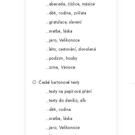
o
a
...abeceda, číslice, měsíce
r
...děti, rodina, zvířata
n
i
...gratulace, slavení
e
e
...svatba, láska
l
...jaro, Velikonoce
t
...léto, cestování, dovolená
...podzim, houby
...zima, Vánoce
České kartonové texty
...texty na papírová přání
...texty do deníků, alb
...děti, rodina
...svatba, láska
...jaro, Velikonoce