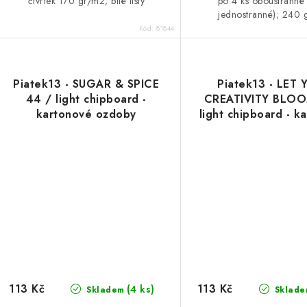
čtvrtek 170 gr/m2; bílé listy
po 4 ks oboustranné
jednostranné); 240
Kód:
81844
Piatek13 - SUGAR & SPICE
Piatek13 - LET
44 / light chipboard -
CREATIVITY BLOO
kartonové ozdoby
light chipboard - k
ozdoby
113 Kč
113 Kč
(4 ks)
Skladem
Sklade