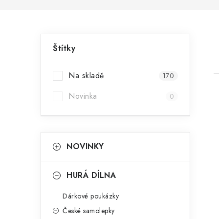
P
Štítky
o
s
Na skladě
170
t
Novinka
0
r
a
K
Přeskočit
i
NOVINKY
n
kategorie
a
n
t
HURÁ DÍLNA
e
í
Dárkové poukázky
g
p
České samolepky