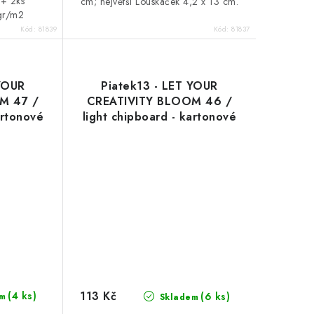
 + 2ks
cm; největší Louskáček 4,2 x 13 cm.
 gr/m2
Kód:
81839
Kód:
81837
 YOUR
Piatek13 - LET YOUR
M 47 /
CREATIVITY BLOOM 46 /
artonové
light chipboard - kartonové
ozdoby
113 Kč
(4 ks)
(6 ks)
m
Skladem