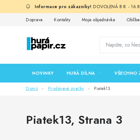
Přejít
DOVOLENÁ 8.8. - 16.8.
na
obsah
Doprava
Kontakty
Moje objednávka
Oblíbe
NOVINKY
HURÁ DÍLNA
VŠECHNO 
Domů
Prodávané značky
Piatek13
Piatek13
, Strana 3