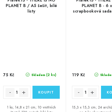
Piatek13 - THERE IS NO
Piatek13 - THERE
PLANET B / A5 šešit, bílé
PLANET B - 6 
listy
scrapbooková sada
75 Kč
119 Kč
(2 ks)
Skladem
Sklade
1 ks; 14,8 x 21 cm; 10 vnitřních
15,3 x 15,3 cm; 24 archů