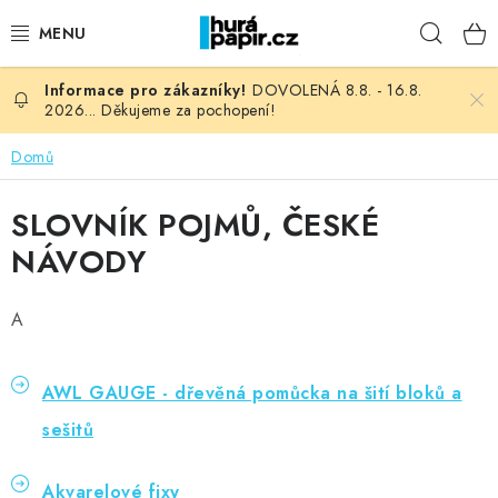
Přejít
Hleda
na
obsah
DOVOLENÁ 8.8. - 16.8.
NOVINKY
2026... Děkujeme za pochopení!
HURÁ DÍLNA
Domů
VŠECHNO ZBOŽÍ
SLOVNÍK POJMŮ, ČESKÉ
NÁVODY
KNIHAŘSKÝ MATERIÁL
A
KURZY NATY LYSAK
OBLÍBENÉ ♥️
AWL GAUGE - dřevěná pomůcka na šití bloků a
sešitů
FOTORECENZE
Akvarelové fixy