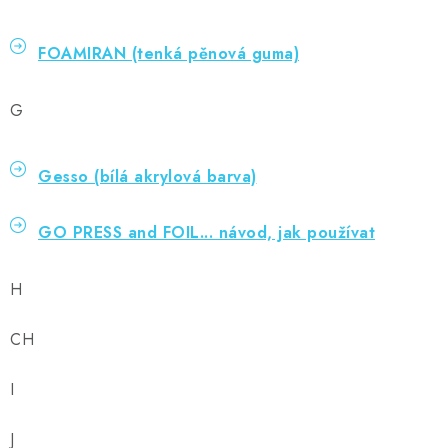
FOAMIRAN (tenká pěnová guma)
G
Gesso (bílá akrylová barva)
GO PRESS and FOIL... návod, jak používat
H
CH
I
J