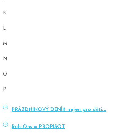
K
L
M
N
O
P
PRÁZDNINOVÝ DENÍK nejen pro děti...
Rub-Ons = PROPISOT