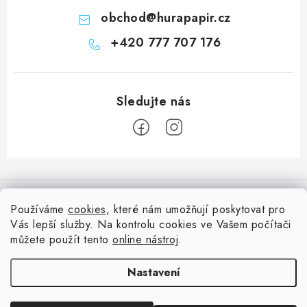
obchod
@
hurapapir.cz
+420 777 707 176
Z
á
Informace pro vás
p
Používáme
cookies
, které nám umožňují poskytovat pro
a
Vás lepší služby. Na kontrolu cookies ve Vašem počítači
Doprava
Nepřehlédněte
t
můžete použít tento
online nástroj
.
Kontakty
í
Blog s nápady a návody
Facebook
Nastavení
Moje objednávka
Slovník pojmů, české návody
Oblíbené ♥️