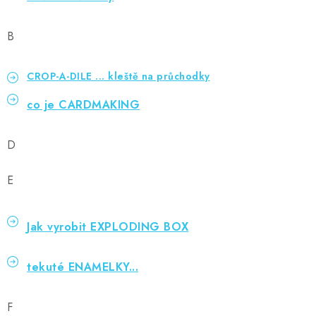
MOJE OBJEDNÁVKA
B
ZNAČKY
CROP-A-DILE ... kleště na průchodky
Doprava
Kontakty
Moje objednávka
Oblíbené ♥️
Hodnocení obchodu
Obchodní podmínky
co je CARDMAKING
Podmínky ochrany osobních údajů
Ověřování recenzí
Jak nakupovat
D
E
Jak vyrobit EXPLODING BOX
tekuté ENAMELKY...
F