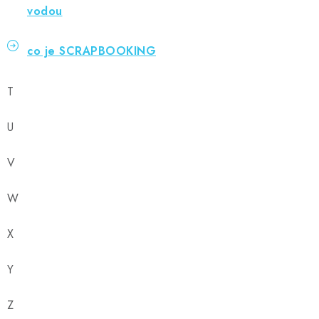
vodou
co je SCRAPBOOKING
T
U
V
W
X
Y
Z