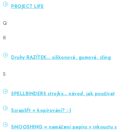
PROJECT LIFE
Q
R
Druhy RAZÍTEK... silikonová, gumová, cling
S
SPELLBINDERS strojky... návod, jak používat
Scraplift = kopírování? :-)
SMOOSHING = namáčení papíru v inkoustu s