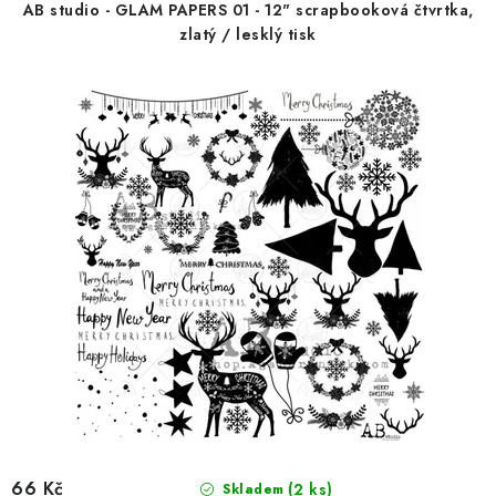
r
p
AB studio - GLAM PAPERS 01 - 12" scrapbooková čtvrtka,
o
r
zlatý / lesklý tisk
d
o
u
d
k
u
t
k
ů
t
ů
66 Kč
(2 ks)
Skladem