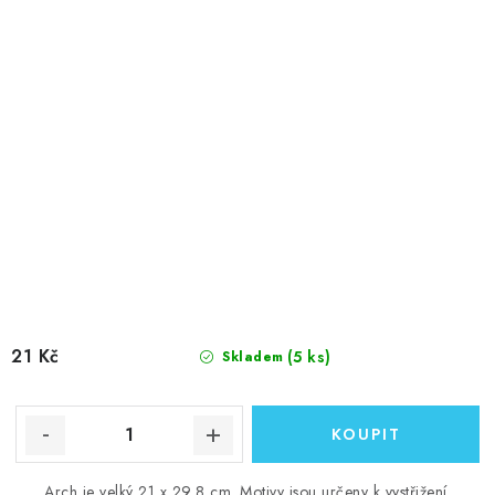
21 Kč
(5 ks)
Skladem
Arch je velký 21 x 29,8 cm. Motivy jsou určeny k vystřižení.