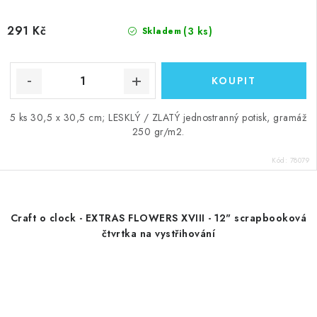
291 Kč
(3 ks)
Skladem
5 ks 30,5 x 30,5 cm; LESKLÝ / ZLATÝ jednostranný potisk, gramáž
250 gr/m2.
Kód:
78079
Craft o clock - EXTRAS FLOWERS XVIII - 12" scrapbooková
čtvrtka na vystřihování