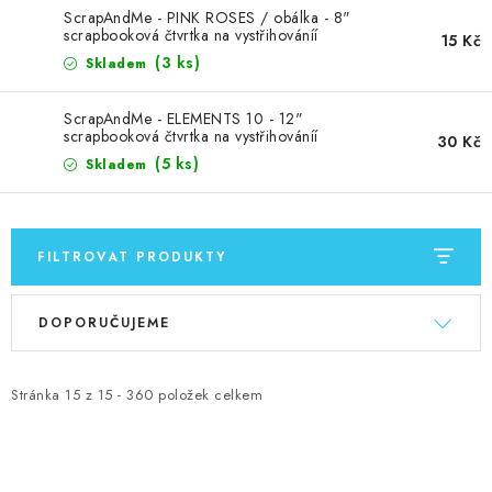
MOJE OBJEDNÁVKA
ScrapAndMe - PINK ROSES / obálka - 8"
scrapbooková čtvrtka na vystřihováníí
15 Kč
ZNAČKY
(3 ks)
Skladem
ScrapAndMe - ELEMENTS 10 - 12"
Doprava
Kontakty
Moje objednávka
Oblíbené ♥️
scrapbooková čtvrtka na vystřihováníí
30 Kč
Hodnocení obchodu
Obchodní podmínky
(5 ks)
Skladem
Podmínky ochrany osobních údajů
Ověřování recenzí
Jak nakupovat
FILTROVAT PRODUKTY
V
Ř
DOPORUČUJEME
ý
a
p
z
i
e
Stránka
15
z
15
-
360
položek celkem
s
n
p
í