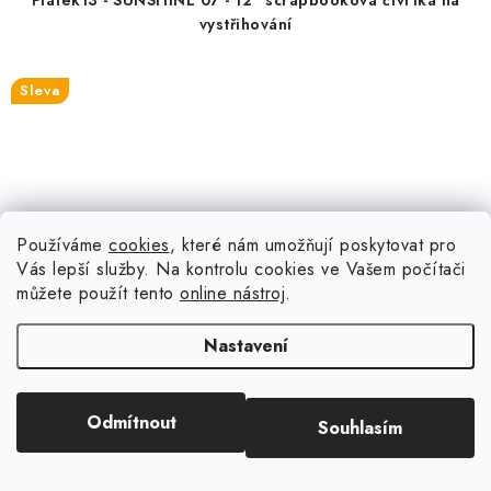
Piatek13 - SUNSHINE 07 - 12" scrapbooková čtvrtka na
vystřihování
Sleva
Používáme
cookies
, které nám umožňují poskytovat pro
Vás lepší služby. Na kontrolu cookies ve Vašem počítači
můžete použít tento
online nástroj
.
Nastavení
Odmítnout
Souhlasím
15 Kč
(6 ks)
Skladem