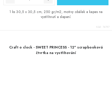
1 ks 30,5 x 30,5 cm; 250 gr/m2, motivy obálek a kapes na
vystřihnutí a slepení.
Kód:
74757
Craft o clock - SWEET PRINCESS - 12" scrapbooková
čtvrtka na vystřihování