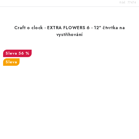
Kód:
77474
Craft o clock - EXTRA FLOWERS 6 - 12" čtvrtka na
vystřihování
56 %
Sleva