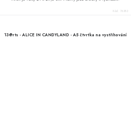
Kód:
76383
13@rts - ALICE IN CANDYLAND - A5 čtvrtka na vystřihování