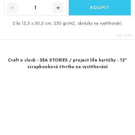
2 ks 15,5 x 30,5 cm; 250 gr/m2, obrázky na vystřihování.
Kód:
74745
Craft o clock - SEA STORIES / project life kartičky - 12"
scrapbooková čtvrtka na vystřihování