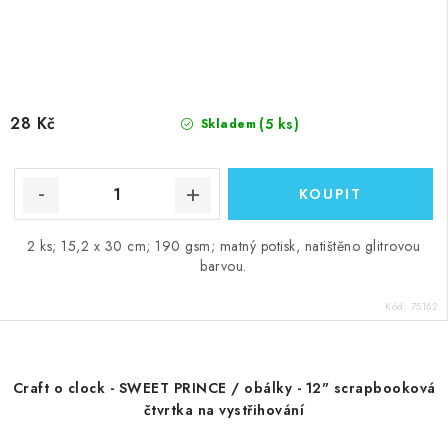
28 Kč
(5 ks)
Skladem
2 ks; 15,2 x 30 cm; 190 gsm; matný potisk, natištěno glitrovou
barvou.
Kód:
75162
Craft o clock - SWEET PRINCE / obálky - 12" scrapbooková
čtvrtka na vystřihování