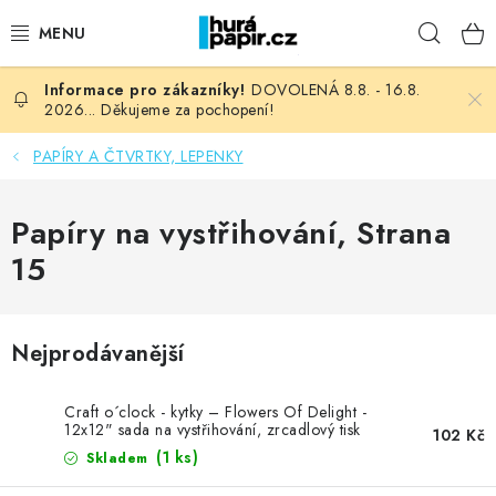
Přejít
Hleda
na
obsah
DOVOLENÁ 8.8. - 16.8.
NOVINKY
2026... Děkujeme za pochopení!
HURÁ DÍLNA
PAPÍRY A ČTVRTKY, LEPENKY
VŠECHNO ZBOŽÍ
Papíry na vystřihování
, Strana
15
KNIHAŘSKÝ MATERIÁL
KURZY NATY LYSAK
Nejprodávanější
OBLÍBENÉ ♥️
Craft o´clock - kytky – Flowers Of Delight -
12x12" sada na vystřihování, zrcadlový tisk
102 Kč
FOTORECENZE
(1 ks)
Skladem