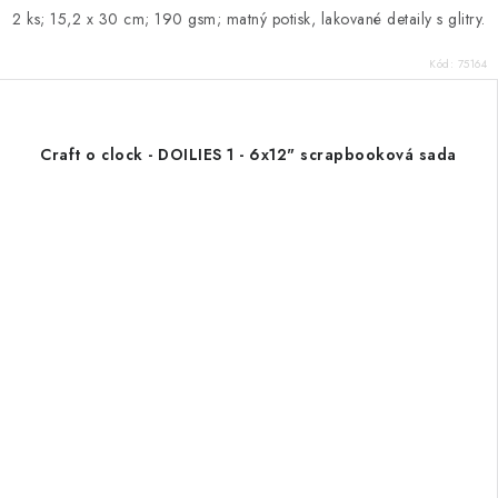
2 ks; 15,2 x 30 cm; 190 gsm; matný potisk, lakované detaily s glitry.
Kód:
75164
Craft o clock - DOILIES 1 - 6x12" scrapbooková sada